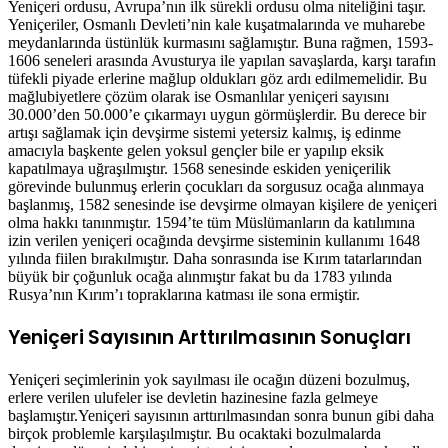
Yeniçeri ordusu, Avrupa’nın ilk sürekli ordusu olma niteliğini taşır.
Yeniçeriler, Osmanlı Devleti’nin kale kuşatmalarında ve muharebe
meydanlarında üstünlük kurmasını sağlamıştır. Buna rağmen, 1593-
1606 seneleri arasında Avusturya ile yapılan savaşlarda, karşı tarafın
tüfekli piyade erlerine mağlup oldukları göz ardı edilmemelidir. Bu
mağlubiyetlere çözüm olarak ise Osmanlılar yeniçeri sayısını
30.000’den 50.000’e çıkarmayı uygun görmüşlerdir. Bu derece bir
artışı sağlamak için devşirme sistemi yetersiz kalmış, iş edinme
amacıyla başkente gelen yoksul gençler bile er yapılıp eksik
kapatılmaya uğraşılmıştır. 1568 senesinde eskiden yeniçerilik
görevinde bulunmuş erlerin çocukları da sorgusuz ocağa alınmaya
başlanmış, 1582 senesinde ise devşirme olmayan kişilere de yeniçeri
olma hakkı tanınmıştır. 1594’te tüm Müslümanların da katılımına
izin verilen yeniçeri ocağında devşirme sisteminin kullanımı 1648
yılında fiilen bırakılmıştır. Daha sonrasında ise Kırım tatarlarından
büyük bir çoğunluk ocağa alınmıştır fakat bu da 1783 yılında
Rusya’nın Kırım’ı topraklarına katması ile sona ermiştir.
Yeniçeri Sayısının Arttırılmasının Sonuçları
Yeniçeri seçimlerinin yok sayılması ile ocağın düzeni bozulmuş,
erlere verilen ulufeler ise devletin hazinesine fazla gelmeye
başlamıştır.Yeniçeri sayısının arttırılmasından sonra bunun gibi daha
birçok problemle karşılaşılmıştır. Bu ocaktaki bozulmalarda