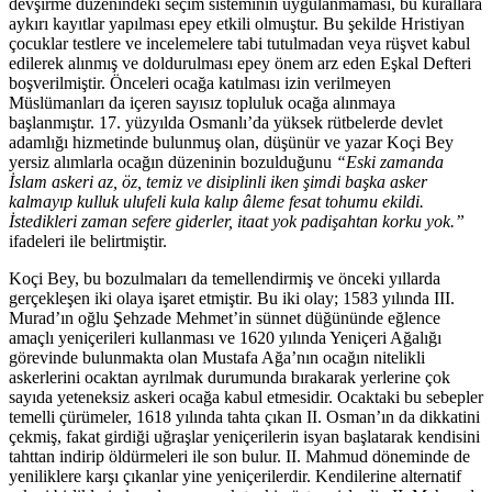
devşirme düzenindeki seçim sisteminin uygulanmaması, bu kurallara
aykırı kayıtlar yapılması epey etkili olmuştur. Bu şekilde Hristiyan
çocuklar testlere ve incelemelere tabi tutulmadan veya rüşvet kabul
edilerek alınmış ve doldurulması epey önem arz eden Eşkal Defteri
boşverilmiştir. Önceleri ocağa katılması izin verilmeyen
Müslümanları da içeren sayısız topluluk ocağa alınmaya
başlanmıştır. 17. yüzyılda Osmanlı’da yüksek rütbelerde devlet
adamlığı hizmetinde bulunmuş olan, düşünür ve yazar Koçi Bey
yersiz alımlarla ocağın düzeninin bozulduğunu
“Eski zamanda
İslam askeri az, öz, temiz ve disiplinli iken şimdi başka asker
kalmayıp kulluk ulufeli kula kalıp âleme fesat tohumu ekildi.
İstedikleri zaman sefere giderler, itaat yok padişahtan korku yok.”
ifadeleri ile belirtmiştir.
Koçi Bey, bu bozulmaları da temellendirmiş ve önceki yıllarda
gerçekleşen iki olaya işaret etmiştir. Bu iki olay; 1583 yılında III.
Murad’ın oğlu Şehzade Mehmet’in sünnet düğününde eğlence
amaçlı yeniçerileri kullanması ve 1620 yılında Yeniçeri Ağalığı
görevinde bulunmakta olan Mustafa Ağa’nın ocağın nitelikli
askerlerini ocaktan ayrılmak durumunda bırakarak yerlerine çok
sayıda yeteneksiz askeri ocağa kabul etmesidir. Ocaktaki bu sebepler
temelli çürümeler, 1618 yılında tahta çıkan II. Osman’ın da dikkatini
çekmiş, fakat girdiği uğraşlar yeniçerilerin isyan başlatarak kendisini
tahttan indirip öldürmeleri ile son bulur. II. Mahmud döneminde de
yeniliklere karşı çıkanlar yine yeniçerilerdir. Kendilerine alternatif