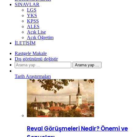
SINAVLAR
LGS
YKS
KPSS
ALES
Açık Lise
Açık Öğretim
İLETIŞIM
Rastgele Makale
Dış görünümü değiştir
Arama yap ...
Tarih Araştırmaları
Reval Görüşmeleri Nedir? Önemi ve