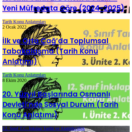
Yeni Müfredata Göre (2024-2025)
Tarih Konu Anlatımları
2 Ocak 2022
İlk ve Orta Çağ’da Toplumsal
Tabakalaşma (Tarih Konu
Anlatımı)
Tarih Konu Anlatımları
8 Ekim 2020
20. Yüzyıl Başlarında Osmanlı
Devleti’nde Sosyal Durum (Tarih
Konu Anlatımı)
12. Sınıf T.C. İnkılap Tarihi ve Atatürkçülük