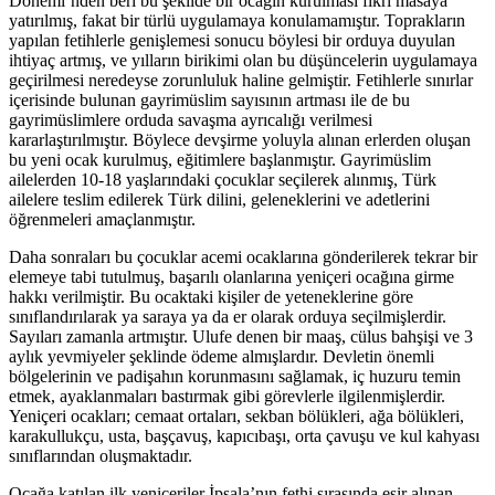
Dönemi’nden beri bu şekilde bir ocağın kurulması fikri masaya
yatırılmış, fakat bir türlü uygulamaya konulamamıştır. Toprakların
yapılan fetihlerle genişlemesi sonucu böylesi bir orduya duyulan
ihtiyaç artmış, ve yılların birikimi olan bu düşüncelerin uygulamaya
geçirilmesi neredeyse zorunluluk haline gelmiştir. Fetihlerle sınırlar
içerisinde bulunan gayrimüslim sayısının artması ile de bu
gayrimüslimlere orduda savaşma ayrıcalığı verilmesi
kararlaştırılmıştır. Böylece devşirme yoluyla alınan erlerden oluşan
bu yeni ocak kurulmuş, eğitimlere başlanmıştır. Gayrimüslim
ailelerden 10-18 yaşlarındaki çocuklar seçilerek alınmış, Türk
ailelere teslim edilerek Türk dilini, geleneklerini ve adetlerini
öğrenmeleri amaçlanmıştır.
Daha sonraları bu çocuklar acemi ocaklarına gönderilerek tekrar bir
elemeye tabi tutulmuş, başarılı olanlarına yeniçeri ocağına girme
hakkı verilmiştir. Bu ocaktaki kişiler de yeteneklerine göre
sınıflandırılarak ya saraya ya da er olarak orduya seçilmişlerdir.
Sayıları zamanla artmıştır. Ulufe denen bir maaş, cülus bahşişi ve 3
aylık yevmiyeler şeklinde ödeme almışlardır. Devletin önemli
bölgelerinin ve padişahın korunmasını sağlamak, iç huzuru temin
etmek, ayaklanmaları bastırmak gibi görevlerle ilgilenmişlerdir.
Yeniçeri ocakları; cemaat ortaları, sekban bölükleri, ağa bölükleri,
karakullukçu, usta, başçavuş, kapıcıbaşı, orta çavuşu ve kul kahyası
sınıflarından oluşmaktadır.
Ocağa katılan ilk yeniçeriler İpsala’nın fethi sırasında esir alınan