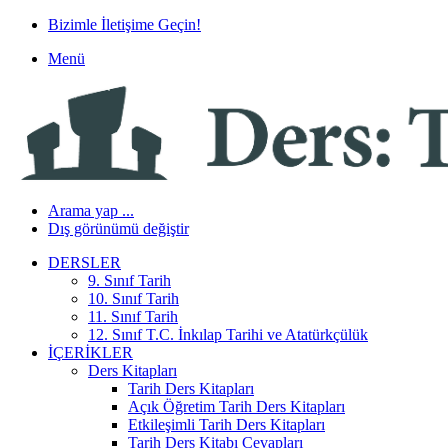
Bizimle İletişime Geçin!
Menü
Arama yap ...
Dış görünümü değiştir
DERSLER
9. Sınıf Tarih
10. Sınıf Tarih
11. Sınıf Tarih
12. Sınıf T.C. İnkılap Tarihi ve Atatürkçülük
İÇERIKLER
Ders Kitapları
Tarih Ders Kitapları
Açık Öğretim Tarih Ders Kitapları
Etkileşimli Tarih Ders Kitapları
Tarih Ders Kitabı Cevapları