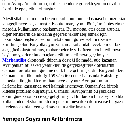
olan Avrupa’nın durumu, ordu sisteminde gerçekleşen bu devrim
üzerinde epey etkili olmuştur.
Ateşli silahların muharebelerde kullanımının sıklaşması ile mızraktan
vazgeçilmeye başlanmıştır. Kontra marş, yani dönüşümlü ateş etme
metodu, kullanılmaya başlanmıştır. Bu metotta, ateş eden gruplar,
diğer birliklerin de arkasına geçerek tekrar ateş etmek için
hazırlıklara başlarlar ve bu metot daimi görev teslimi üzerine
kurulmuş olur. Bu yolla aynı zamanda kullanılabilecek birden fazla
ateş gücü oluşturulmuş, muharebelerde saf düzeni tercih edilmeye
başlanmış, erlere bu amaçlarla eğitim verilmeye geçilmiştir.
Merkantilist
ekonomik düzenin desteği ile maddi güç kazanan
Avrupalılar, bu askeri yenilikleri de gerçekleştirerek ordularını
Osmanlı ordularının gücüne denk hale getirmişlerdir. Bu yeniliklere
Osmanlıların ilk tanıklığı 1593-1606 seneleri arasında Habsburg
hanedanı ile girdikleri muharebeye dayanır. Avrupa’nın bu
ilerlemeleri karşısında geri kalmak istemeyen Osmanlı’da birçok
kitlesel problem oluşmuştur. Osmanlı, Avrupa’nın bu şekildeki
etkinliğine karşı iki cevap geliştirmiştir. Bunlardan biri ateşli silahlar
kullanabilen ekstra birliklerin geliştirilmesi iken ikincisi ise bu yazıda
incelenecek olan yeniçeri sayısının arttırılmasıdır.
Yeniçeri Sayısının Arttırılması