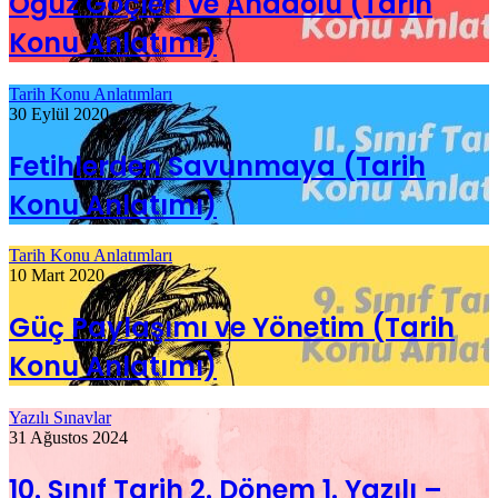
Oğuz Göçleri ve Anadolu (Tarih
Konu Anlatımı)
Tarih Konu Anlatımları
30 Eylül 2020
Fetihlerden Savunmaya (Tarih
Konu Anlatımı)
Tarih Konu Anlatımları
10 Mart 2020
Güç Paylaşımı ve Yönetim (Tarih
Konu Anlatımı)
Yazılı Sınavlar
31 Ağustos 2024
10. Sınıf Tarih 2. Dönem 1. Yazılı –