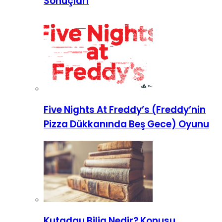
Sonuçları
Five Nights At Freddy’s (Freddy’nin
Pizza Dükkanında Beş Gece) Oyunu
Kutadgu Bilig Nedir? Konusu,