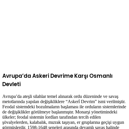
Avrupa’da Askeri Devrime Karşı Osmanlı
Devleti
Avrupa’da ateşli silahlar temel alınarak ordu düzeninde ve savaş
metotlarında yapılan değişikliklere “Askerî Devrim” ismi verilmiştir.
Feodal sistemdeki bozulmaların başlaması ile orduların sistemlerinde
de değişiklikler görülmeye başlanmıştır. Monarşi yönetimindeki
ülkeler; feodal sistemin lordları tarafından tercih edilen
şövalyelerden, kalabalık, mızrak taşıyan, er gruplarına geçişi uygun
görmüşlerdir. 1598-1648 seneleri arasında devamlı savaş halinde