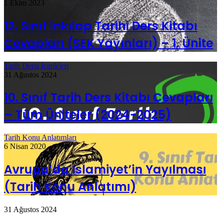
1 Ekim 2023
12. Sınıf İnkılap Tarihi Ders Kitabı
Cevapları (SEK Yayınları) – 1. Ünite
Tarih Dersi İçerikleri
31 Ağustos 2024
10. Sınıf Tarih Ders Kitabı Cevapları
– Tüm Üniteler (2024-2025)
Tarih Konu Anlatımları
6 Nisan 2020
Avrupa’da İslamiyet’in Yayılması
(Tarih Konu Anlatımı)
31 Ağustos 2024