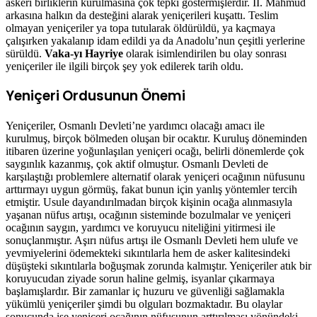
askeri birliklerin kurulmasına çok tepki göstermişlerdir. II. Mahmud
arkasına halkın da desteğini alarak yeniçerileri kuşattı. Teslim
olmayan yeniçeriler ya topa tutularak öldürüldü, ya kaçmaya
çalışırken yakalanıp idam edildi ya da Anadolu’nun çeşitli yerlerine
sürüldü.
Vaka-yı Hayriye
olarak isimlendirilen bu olay sonrası
yeniçeriler ile ilgili birçok şey yok edilerek tarih oldu.
Yeniçeri Ordusunun Önemi
Yeniçeriler, Osmanlı Devleti’ne yardımcı olacağı amacı ile
kurulmuş, birçok bölmeden oluşan bir ocaktır. Kuruluş döneminden
itibaren üzerine yoğunlaşılan yeniçeri ocağı, belirli dönemlerde çok
saygınlık kazanmış, çok aktif olmuştur. Osmanlı Devleti de
karşılaştığı problemlere alternatif olarak yeniçeri ocağının nüfusunu
arttırmayı uygun görmüş, fakat bunun için yanlış yöntemler tercih
etmiştir. Usule dayandırılmadan birçok kişinin ocağa alınmasıyla
yaşanan nüfus artışı, ocağının sisteminde bozulmalar ve yeniçeri
ocağının saygın, yardımcı ve koruyucu niteliğini yitirmesi ile
sonuçlanmıştır. Aşırı nüfus artışı ile Osmanlı Devleti hem ulufe ve
yevmiyelerini ödemekteki sıkıntılarla hem de asker kalitesindeki
düşüşteki sıkıntılarla boğuşmak zorunda kalmıştır. Yeniçeriler atık bir
koruyucudan ziyade sorun haline gelmiş, isyanlar çıkarmaya
başlamışlardır. Bir zamanlar iç huzuru ve güvenliği sağlamakla
yükümlü yeniçeriler şimdi bu olguları bozmaktadır. Bu olaylar
sonucunda ise yeniçeri ocağının nüfusunun arttırılması yönündeki