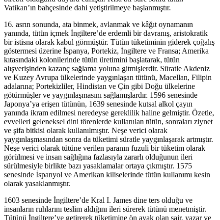
Vatikan’ın bahçesinde dahi yetiştirilmeye başlanmıştır.
16. asrın sonunda, ata binmek, avlanmak ve kâğıt oynamanın
yanında, tütün içmek İngiltere’de erdemli bir davranış, aristokratik
bir istisna olarak kabul görmüştür. Tütün tüketiminin giderek çoğalış
göstermesi üzerine İspanya, Portekiz, İngiltere ve Fransa; Amerika
kıtasındaki kolonilerinde tütün üretimini başlatarak, tütün
alışverişinden kazanç sağlama yoluna gitmişlerdir. Süratle Akdeniz
ve Kuzey Avrupa ülkelerinde yaygınlaşan tütünü, Macellan, Filipin
adalarına; Portekizliler, Hindistan ve Çin gibi Doğu ülkelerine
götürmüşler ve yaygınlaşmasını sağlamışlardır. 1596 senesinde
Japonya’ya erişen tütünün, 1639 senesinde kutsal alkol çayın
yanında ikram edilmesi neredeyse gereklilik haline gelmiştir. Özetle,
evvelleri geleneksel dini törenlerde kullanılan tütün, sonraları ziynet
ve şifa bitkisi olarak kullanılmıştır. Neşe verici olarak
yaygınlaşmasından sonra da tüketimi süratle yaygınlaşarak artmıştır.
Neşe verici olarak tütüne verilen paranın fuzuli bir tüketim olarak
görülmesi ve insan sağlığına fazlasıyla zararlı olduğunun ileri
sürülmesiyle birlikte bazı yasaklamalar ortaya çıkmıştır. 1575
senesinde İspanyol ve Amerikan kiliselerinde tütün kullanımı kesin
olarak yasaklanmıştır.
1603 senesinde İngiltere’de Kral I. James dine ters olduğu ve
insanların ruhlarını teslim aldığını ileri sürerek tütünü menetmiştir.
Tütünü İngiltere’ye getirerek tüketimine ön ayak olan şair, yazar ve