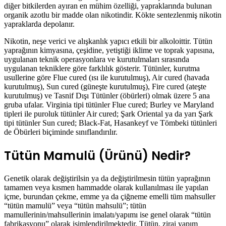
diğer bitkilerden ayıran en mühim özelliği, yapraklarında bulunan
organik azotlu bir madde olan nikotindir. Kökte sentezlenmiş nikotin
yapraklarda depolanır.
Nikotin, neşe verici ve alışkanlık yapıcı etkili bir alkoloittir. Tütün
yaprağının kimyasına, çeşidine, yetiştiği iklime ve toprak yapısına,
uygulanan teknik operasyonlara ve kurutulmaları sırasında
uygulanan tekniklere göre farklılık gösterir. Tütünler, kurutma
usullerine göre Flue cured (ısı ile kurutulmuş), Air cured (havada
kurutulmuş), Sun cured (güneşte kurutulmuş), Fire cured (ateşte
kurutulmuş) ve Tasnif Dışı Tütünler (öbürleri) olmak üzere 5 ana
gruba ufalar. Virginia tipi tütünler Flue cured; Burley ve Maryland
tipleri ile puroluk tütünler Air cured; Şark Oriental ya da yarı Şark
tipi tütünler Sun cured; Black-Fat, Hasankeyf ve Tömbeki tütünleri
de Öbürleri biçiminde sınıflandırılır.
Tütün Mamulü (Ürünü) Nedir?
Genetik olarak değiştirilsin ya da değiştirilmesin tütün yaprağının
tamamen veya kısmen hammadde olarak kullanılması ile yapılan
içme, burundan çekme, emme ya da çiğneme emelli tüm mahsuller
“tütün mamulü” veya “tütün mahsulü”; tütün
mamullerinin/mahsullerinin imalatı/yapımı ise genel olarak “tütün
fabrikasyonu” olarak isimlendirilmektedir. Tütün, zirai yapım