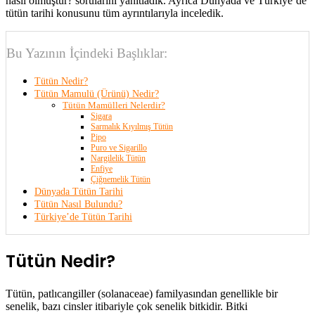
nasıl olmuştur? sorularını yanıtladık. Ayrıca Dünyada ve Türkiye’de
tütün tarihi konusunu tüm ayrıntılarıyla inceledik.
Bu Yazının İçindeki Başlıklar:
Tütün Nedir?
Tütün Mamulü (Ürünü) Nedir?
Tütün Mamülleri Nelerdir?
Sigara
Sarmalık Kıyılmış Tütün
Pipo
Puro ve Sigarillo
Nargilelik Tütün
Enfiye
Çiğnemelik Tütün
Dünyada Tütün Tarihi
Tütün Nasıl Bulundu?
Türkiye’de Tütün Tarihi
Tütün Nedir?
Tütün, patlıcangiller (solanaceae) familyasından genellikle bir
senelik, bazı cinsler itibariyle çok senelik bitkidir. Bitki