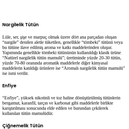
Nargilelik Tütün
Lüle, ser, şişe ve marpuç olmak üzere dört ana parçadan oluşan
“nargile” denilen aletle tüketilen, genellikle “tömbeki” tütünü veya
bu tütüne ilave edilmiş aroma ve katkı maddelerinden oluşur.
Yapımında genellikle tömbeki tütününün kullanıldığı klasik ürüne
“Natürel nargilelik tütün mamulü”; üretiminde yüzde 20-30 tütün,
yüzde 70-80 oranında aromatik maddelerle diğer kimyasal
maddelerin katıldığı ürünlere ise “Aromalı nargilelik tütün mamulü”
ise ismi verilir.
Enfiye
“Enfiye”, yüksek nikotinli ve toz haline dönüştürülmüş tütünlerin
bergamut, karanfil, tarçın ve karbonat gibi maddelerle birlikte
karıştırılması sonucunda elde edilen ve burundan çekilerek
kullanılan tütün mamulüdür.
Çiğnemelik Tütün