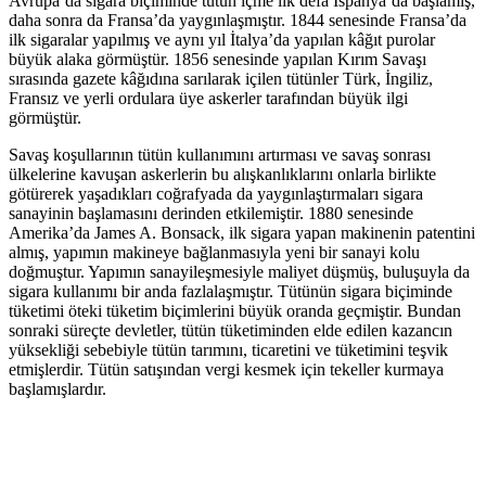
Avrupa’da sigara biçiminde tütün içme ilk defa İspanya’da başlamış,
daha sonra da Fransa’da yaygınlaşmıştır. 1844 senesinde Fransa’da
ilk sigaralar yapılmış ve aynı yıl İtalya’da yapılan kâğıt purolar
büyük alaka görmüştür. 1856 senesinde yapılan Kırım Savaşı
sırasında gazete kâğıdına sarılarak içilen tütünler Türk, İngiliz,
Fransız ve yerli ordulara üye askerler tarafından büyük ilgi
görmüştür.
Savaş koşullarının tütün kullanımını artırması ve savaş sonrası
ülkelerine kavuşan askerlerin bu alışkanlıklarını onlarla birlikte
götürerek yaşadıkları coğrafyada da yaygınlaştırmaları sigara
sanayinin başlamasını derinden etkilemiştir. 1880 senesinde
Amerika’da James A. Bonsack, ilk sigara yapan makinenin patentini
almış, yapımın makineye bağlanmasıyla yeni bir sanayi kolu
doğmuştur. Yapımın sanayileşmesiyle maliyet düşmüş, buluşuyla da
sigara kullanımı bir anda fazlalaşmıştır. Tütünün sigara biçiminde
tüketimi öteki tüketim biçimlerini büyük oranda geçmiştir. Bundan
sonraki süreçte devletler, tütün tüketiminden elde edilen kazancın
yüksekliği sebebiyle tütün tarımını, ticaretini ve tüketimini teşvik
etmişlerdir. Tütün satışından vergi kesmek için tekeller kurmaya
başlamışlardır.