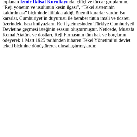
toplanan
İzmir İktisat Kurultayı
nda, çiftçi ve tüccar gruplarının,
“Reji yönetim ve usulünün kesin ilgası”, “Tekel sisteminin
kaldırılması” biçiminde ittifakla aldığı önemli kararlar vardır. Bu
kararlar, Cumhuriyet’in duyurusu ile beraber tütün imali ve ticareti
üzerindeki bazı imtiyazların Reji İşletmesinden Türkiye Cumhuriyeti
Devletine geçmesi isteğinin esasını oluşturmuştur. Neticede, Mustafa
Kemal Atatürk ve dostları, Reji Firmasının tüm hak ve borçlarını
ödeyerek 1 Mart 1925 tarihinden itibaren Tekel Yönetimi’ni devlet
tekeli biçimine dönüştürerek ulusallaştırmışlardır.