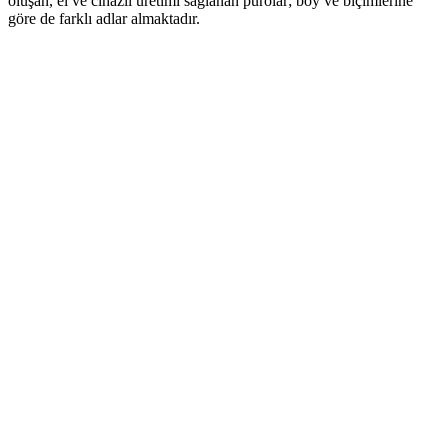
oluşan, el ve cihazlı üretimi sağlanan purolar; boy ve biçimlerine
göre de farklı adlar almaktadır.