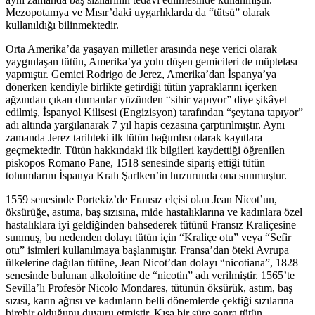
Mezopotamya ve Mısır’daki uygarlıklarda da “tütsü” olarak
kullanıldığı bilinmektedir.
Orta Amerika’da yaşayan milletler arasında neşe verici olarak
yaygınlaşan tütün, Amerika’ya yolu düşen gemicileri de müptelası
yapmıştır. Gemici Rodrigo de Jerez, Amerika’dan İspanya’ya
dönerken kendiyle birlikte getirdiği tütün yapraklarını içerken
ağzından çıkan dumanlar yüzünden “sihir yapıyor” diye şikâyet
edilmiş, İspanyol Kilisesi (Engizisyon) tarafından “şeytana tapıyor”
adı altında yargılanarak 7 yıl hapis cezasına çarptırılmıştır. Aynı
zamanda Jerez tarihteki ilk tütün bağımlısı olarak kayıtlara
geçmektedir. Tütün hakkındaki ilk bilgileri kaydettiği öğrenilen
piskopos Romano Pane, 1518 senesinde sipariş ettiği tütün
tohumlarını İspanya Kralı Şarlken’in huzurunda ona sunmuştur.
1559 senesinde Portekiz’de Fransız elçisi olan Jean Nicot’un,
öksürüğe, astıma, baş sızısına, mide hastalıklarına ve kadınlara özel
hastalıklara iyi geldiğinden bahsederek tütünü Fransız Kraliçesine
sunmuş, bu nedenden dolayı tütün için “Kraliçe otu” veya “Sefir
otu” isimleri kullanılmaya başlanmıştır. Fransa’dan öteki Avrupa
ülkelerine dağılan tütüne, Jean Nicot’dan dolayı “nicotiana”, 1828
senesinde bulunan alkoloitine de “nicotin” adı verilmiştir. 1565’te
Sevilla’lı Profesör Nicolo Mondares, tütünün öksürük, astım, baş
sızısı, karın ağrısı ve kadınların belli dönemlerde çektiği sızılarına
birebir olduğunu duyuru etmiştir. Kısa bir süre sonra tütün