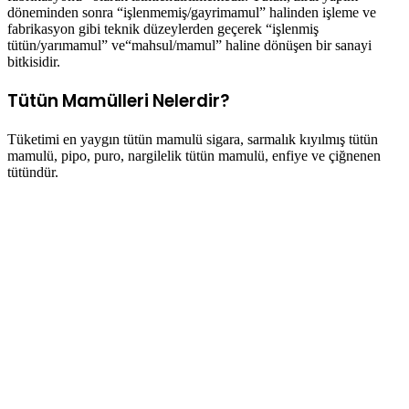
döneminden sonra “işlenmemiş/gayrimamul” halinden işleme ve
fabrikasyon gibi teknik düzeylerden geçerek “işlenmiş
tütün/yarımamul” ve“mahsul/mamul” haline dönüşen bir sanayi
bitkisidir.
Tütün Mamülleri Nelerdir?
Tüketimi en yaygın tütün mamulü sigara, sarmalık kıyılmış tütün
mamulü, pipo, puro, nargilelik tütün mamulü, enfiye ve çiğnenen
tütündür.