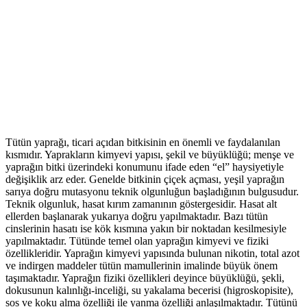
Tütün yaprağı, ticari açıdan bitkisinin en önemli ve faydalanılan
kısmıdır. Yaprakların kimyevi yapısı, şekil ve büyüklüğü; menşe ve
yaprağın bitki üzerindeki konumunu ifade eden “el” haysiyetiyle
değişiklik arz eder. Genelde bitkinin çiçek açması, yeşil yaprağın
sarıya doğru mutasyonu teknik olgunluğun başladığının bulgusudur.
Teknik olgunluk, hasat kırım zamanının göstergesidir. Hasat alt
ellerden başlanarak yukarıya doğru yapılmaktadır. Bazı tütün
cinslerinin hasatı ise kök kısmına yakın bir noktadan kesilmesiyle
yapılmaktadır. Tütünde temel olan yaprağın kimyevi ve fiziki
özellikleridir. Yaprağın kimyevi yapısında bulunan nikotin, total azot
ve indirgen maddeler tütün mamullerinin imalinde büyük önem
taşımaktadır. Yaprağın fiziki özellikleri deyince büyüklüğü, şekli,
dokusunun kalınlığı-inceliği, su yakalama becerisi (higroskopisite),
sos ve koku alma özelliği ile yanma özelliği anlaşılmaktadır. Tütünü