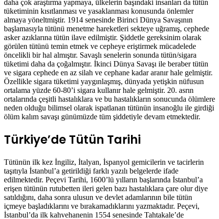
daha çok araştırma yapmaya, ülkelerin başındaki insanları da tütün
tüketiminin kısıtlanması ve yasaklanması konusunda önlemler
almaya yöneltmiştir. 1914 senesinde Birinci Dünya Savaşının
başlamasıyla tütünü menetme hareketleri sekteye uğramış, cephede
asker azıklarına tütün ilave edilmiştir. Şiddetle gereksinim olarak
görülen tütünü temin etmek ve cepheye eriştirmek mücadelede
öncelikli bir hal almıştır. Savaşlı senelerin sonunda tütün/sigara
tüketimi daha da çoğalmıştır. İkinci Dünya Savaşı ile beraber tütün
ve sigara cephede en az silah ve cephane kadar aranır hale gelmiştir.
Özellikle sigara tüketimi yaygınlaşmış, dünyada yetişkin nüfusun
ortalama yüzde 60-80’i sigara kullanır hale gelmiştir. 20. asrın
ortalarında çeşitli hastalıklara ve bu hastalıkların sonucunda ölümlere
neden olduğu bilimsel olarak ispatlanan tütünün insanoğlu ile girdiği
ölüm kalım savaşı günümüzde tüm şiddetiyle devam etmektedir.
Türkiye’de Tütün Tarihi
Tütünün ilk kez İngiliz, İtalyan, İspanyol gemicilerin ve tacirlerin
taşıtıyla İstanbul’a getirildiği farklı yazılı belgelerde ifade
edilmektedir. Peçevi Tarihi, 1600’lü yılların başlarında İstanbul’a
erişen tütünün rutubetten ileri gelen bazı hastalıklara çare olur diye
satıldığını, daha sonra ulusun ve devlet adamlarının bile tütün
içmeye başladıklarını ve bırakamadıklarını yazmaktadır. Peçevi,
İstanbul’da ilk kahvehanenin 1554 senesinde Tahtakale’de