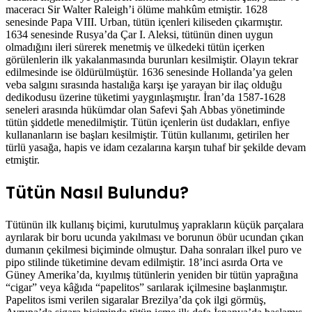
maceracı Sir Walter Raleigh’i ölüme mahkûm etmiştir. 1628
senesinde Papa VIII. Urban, tütün içenleri kiliseden çıkarmıştır.
1634 senesinde Rusya’da Çar I. Aleksi, tütünün dinen uygun
olmadığını ileri sürerek menetmiş ve ülkedeki tütün içerken
görülenlerin ilk yakalanmasında burunları kesilmiştir. Olayın tekrar
edilmesinde ise öldürülmüştür. 1636 senesinde Hollanda’ya gelen
veba salgını sırasında hastalığa karşı işe yarayan bir ilaç olduğu
dedikodusu üzerine tüketimi yaygınlaşmıştır. İran’da 1587-1628
seneleri arasında hükümdar olan Safevi Şah Abbas yönetiminde
tütün şiddetle menedilmiştir. Tütün içenlerin üst dudakları, enfiye
kullananların ise başları kesilmiştir. Tütün kullanımı, getirilen her
türlü yasağa, hapis ve idam cezalarına karşın tuhaf bir şekilde devam
etmiştir.
Tütün Nasıl Bulundu?
Tütünün ilk kullanış biçimi, kurutulmuş yaprakların küçük parçalara
ayrılarak bir boru ucunda yakılması ve borunun öbür ucundan çıkan
dumanın çekilmesi biçiminde olmuştur. Daha sonraları ilkel puro ve
pipo stilinde tüketimine devam edilmiştir. 18’inci asırda Orta ve
Güney Amerika’da, kıyılmış tütünlerin yeniden bir tütün yaprağına
“cigar” veya kâğıda “papelitos” sarılarak içilmesine başlanmıştır.
Papelitos ismi verilen sigaralar Brezilya’da çok ilgi görmüş,