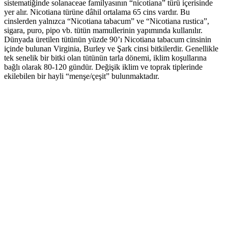
sistematiğinde solanaceae familyasının “nicotiana” türü içerisinde
yer alır. Nicotiana türüne dâhil ortalama 65 cins vardır. Bu
cinslerden yalnızca “Nicotiana tabacum” ve “Nicotiana rustica”,
sigara, puro, pipo vb. tütün mamullerinin yapımında kullanılır.
Dünyada üretilen tütünün yüzde 90’ı Nicotiana tabacum cinsinin
içinde bulunan Virginia, Burley ve Şark cinsi bitkilerdir. Genellikle
tek senelik bir bitki olan tütünün tarla dönemi, iklim koşullarına
bağlı olarak 80-120 gündür. Değişik iklim ve toprak tiplerinde
ekilebilen bir hayli “menşe/çeşit” bulunmaktadır.