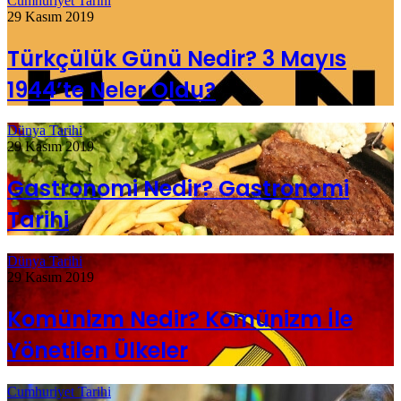
Cumhuriyet Tarihi
29 Kasım 2019
Türkçülük Günü Nedir? 3 Mayıs
1944’te Neler Oldu?
Dünya Tarihi
29 Kasım 2019
Gastronomi Nedir? Gastronomi
Tarihi
Dünya Tarihi
29 Kasım 2019
Komünizm Nedir? Komünizm İle
Yönetilen Ülkeler
Cumhuriyet Tarihi