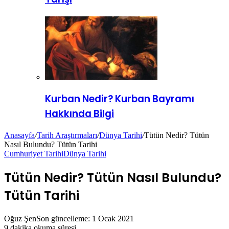
Kurban Nedir? Kurban Bayramı
Hakkında Bilgi
Anasayfa
/
Tarih Araştırmaları
/
Dünya Tarihi
/
Tütün Nedir? Tütün
Nasıl Bulundu? Tütün Tarihi
Cumhuriyet Tarihi
Dünya Tarihi
Tütün Nedir? Tütün Nasıl Bulundu?
Tütün Tarihi
Oğuz Şen
Son güncelleme: 1 Ocak 2021
9 dakika okuma süresi