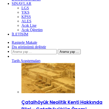
SINAVLAR
LGS
YKS
KPSS
ALES
Açık Lise
Açık Öğretim
İLETIŞIM
Rastgele Makale
Dış görünümü değiştir
Arama yap ...
Tarih Araştırmaları
Çatalhöyük Neolitik Kenti Hakkında