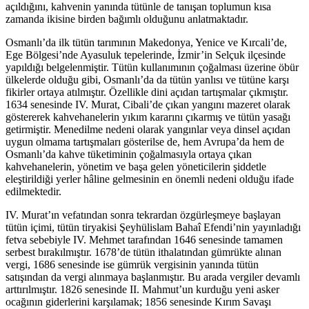
açıldığını, kahvenin yanında tütünle de tanışan toplumun kısa
zamanda ikisine birden bağımlı olduğunu anlatmaktadır.
Osmanlı’da ilk tütün tarımının Makedonya, Yenice ve Kırcali’de,
Ege Bölgesi’nde Ayasuluk tepelerinde, İzmir’in Selçuk ilçesinde
yapıldığı belgelenmiştir. Tütün kullanımının çoğalması üzerine öbür
ülkelerde olduğu gibi, Osmanlı’da da tütün yanlısı ve tütüne karşı
fikirler ortaya atılmıştır. Özellikle dini açıdan tartışmalar çıkmıştır.
1634 senesinde IV. Murat, Cibali’de çıkan yangını mazeret olarak
göstererek kahvehanelerin yıkım kararını çıkarmış ve tütün yasağı
getirmiştir. Menedilme nedeni olarak yangınlar veya dinsel açıdan
uygun olmama tartışmaları gösterilse de, hem Avrupa’da hem de
Osmanlı’da kahve tüketiminin çoğalmasıyla ortaya çıkan
kahvehanelerin, yönetim ve başa gelen yöneticilerin şiddetle
eleştirildiği yerler hâline gelmesinin en önemli nedeni olduğu ifade
edilmektedir.
IV. Murat’ın vefatından sonra tekrardan özgürleşmeye başlayan
tütün içimi, tütün tiryakisi Şeyhülislam Bahaî Efendi’nin yayınladığı
fetva sebebiyle IV. Mehmet tarafından 1646 senesinde tamamen
serbest bırakılmıştır. 1678’de tütün ithalatından gümrükte alınan
vergi, 1686 senesinde ise gümrük vergisinin yanında tütün
satışından da vergi alınmaya başlanmıştır. Bu arada vergiler devamlı
arttırılmıştır. 1826 senesinde II. Mahmut’un kurduğu yeni asker
ocağının giderlerini karşılamak; 1856 senesinde Kırım Savaşı