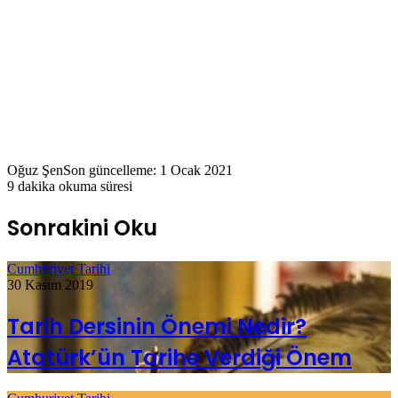
Oğuz Şen
Son güncelleme: 1 Ocak 2021
9 dakika okuma süresi
Sonrakini Oku
Cumhuriyet Tarihi
30 Kasım 2019
Tarih Dersinin Önemi Nedir?
Atatürk’ün Tarihe Verdiği Önem