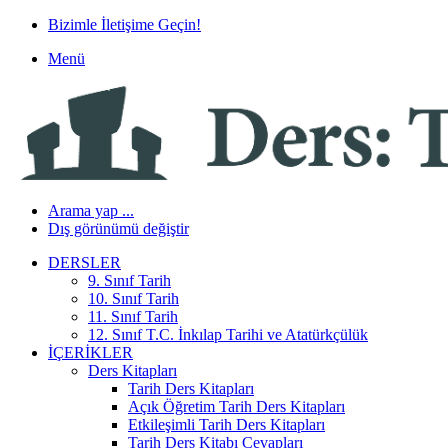
Bizimle İletişime Geçin!
Menü
Arama yap ...
Dış görünümü değiştir
DERSLER
9. Sınıf Tarih
10. Sınıf Tarih
11. Sınıf Tarih
12. Sınıf T.C. İnkılap Tarihi ve Atatürkçülük
İÇERIKLER
Ders Kitapları
Tarih Ders Kitapları
Açık Öğretim Tarih Ders Kitapları
Etkileşimli Tarih Ders Kitapları
Tarih Ders Kitabı Cevapları