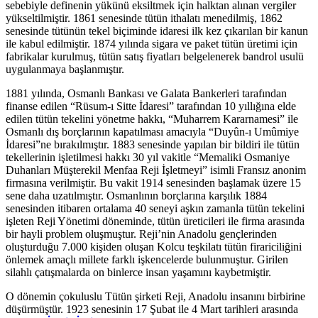
sebebiyle definenin yükünü eksiltmek için halktan alınan vergiler
yükseltilmiştir. 1861 senesinde tütün ithalatı menedilmiş, 1862
senesinde tütünün tekel biçiminde idaresi ilk kez çıkarılan bir kanun
ile kabul edilmiştir. 1874 yılında sigara ve paket tütün üretimi için
fabrikalar kurulmuş, tütün satış fiyatları belgelenerek bandrol usulü
uygulanmaya başlanmıştır.
1881 yılında, Osmanlı Bankası ve Galata Bankerleri tarafından
finanse edilen “Rüsum-ı Sitte İdaresi” tarafından 10 yıllığına elde
edilen tütün tekelini yönetme hakkı, “Muharrem Kararnamesi” ile
Osmanlı dış borçlarının kapatılması amacıyla “Duyûn-ı Umûmiye
İdaresi”ne bırakılmıştır. 1883 senesinde yapılan bir bildiri ile tütün
tekellerinin işletilmesi hakkı 30 yıl vakitle “Memaliki Osmaniye
Duhanları Müşterekil Menfaa Reji İşletmeyi” isimli Fransız anonim
firmasına verilmiştir. Bu vakit 1914 senesinden başlamak üzere 15
sene daha uzatılmıştır. Osmanlının borçlarına karşılık 1884
senesinden itibaren ortalama 40 seneyi aşkın zamanla tütün tekelini
işleten Reji Yönetimi döneminde, tütün üreticileri ile firma arasında
bir hayli problem oluşmuştur. Reji’nin Anadolu gençlerinden
oluşturduğu 7.000 kişiden oluşan Kolcu teşkilatı tütün firariciliğini
önlemek amaçlı millete farklı işkencelerde bulunmuştur. Girilen
silahlı çatışmalarda on binlerce insan yaşamını kaybetmiştir.
O dönemin çokuluslu Tütün şirketi Reji, Anadolu insanını birbirine
düşürmüştür. 1923 senesinin 17 Şubat ile 4 Mart tarihleri arasında