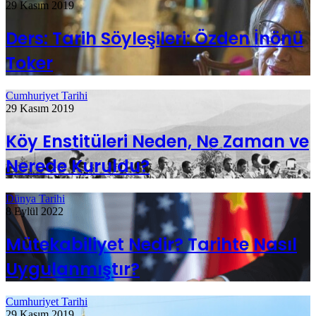
29 Kasım 2019
Ders: Tarih Söyleşileri: Özden İnönü
Toker
Cumhuriyet Tarihi
29 Kasım 2019
Köy Enstitüleri Neden, Ne Zaman ve
Nerede Kuruldu?
Dünya Tarihi
8 Eylül 2022
Mütekabiliyet Nedir? Tarihte Nasıl
Uygulanmıştır?
Cumhuriyet Tarihi
29 Kasım 2019