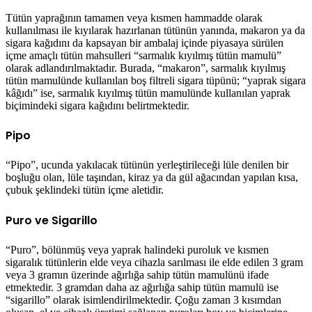
Tütün yaprağının tamamen veya kısmen hammadde olarak
kullanılması ile kıyılarak hazırlanan tütünün yanında, makaron ya da
sigara kağıdını da kapsayan bir ambalaj içinde piyasaya sürülen
içme amaçlı tütün mahsulleri “sarmalık kıyılmış tütün mamulü”
olarak adlandırılmaktadır. Burada, “makaron”, sarmalık kıyılmış
tütün mamulünde kullanılan boş filtreli sigara tüpünü; “yaprak sigara
kâğıdı” ise, sarmalık kıyılmış tütün mamulünde kullanılan yaprak
biçimindeki sigara kağıdını belirtmektedir.
Pipo
“Pipo”, ucunda yakılacak tütünün yerleştirileceği lüle denilen bir
boşluğu olan, lüle taşından, kiraz ya da gül ağacından yapılan kısa,
çubuk şeklindeki tütün içme aletidir.
Puro ve Sigarillo
“Puro”, bölünmüş veya yaprak halindeki puroluk ve kısmen
sigaralık tütünlerin elde veya cihazla sarılması ile elde edilen 3 gram
veya 3 gramın üzerinde ağırlığa sahip tütün mamulünü ifade
etmektedir. 3 gramdan daha az ağırlığa sahip tütün mamulü ise
“sigarillo” olarak isimlendirilmektedir. Çoğu zaman 3 kısımdan