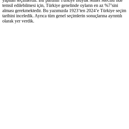
yapılan seçimlerdir. Bir partinin Türkiye Büyük Millet Meclisi’nde
temsil edilebilmesi için, Türkiye genelinde oyların en az %7’sini
alması gerekmektedir. Bu yazımızda 1923’ten 2024’e Türkiye seçim
tarihini inceledik. Ayrıca tüm genel seçimlerin sonuçlarına ayrıntılı
olarak yer verdik.