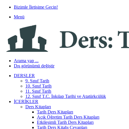
Bizimle İletişime Geçin!
Menü
Arama yap ...
Dış görünümü değiştir
DERSLER
9. Sınıf Tarih
10. Sınıf Tarih
11. Sınıf Tarih
12. Sınıf T.C. İnkılap Tarihi ve Atatürkçülük
İÇERIKLER
Ders Kitapları
Tarih Ders Kitapları
Açık Öğretim Tarih Ders Kitapları
Etkileşimli Tarih Ders Kitapları
Tarih Ders Kitabı Cevapları