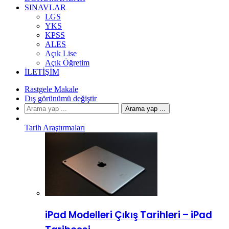
SINAVLAR
LGS
YKS
KPSS
ALES
Açık Lise
Açık Öğretim
İLETIŞIM
Rastgele Makale
Dış görünümü değiştir
Arama yap ...
Tarih Araştırmaları
iPad Modelleri Çıkış Tarihleri – iPad