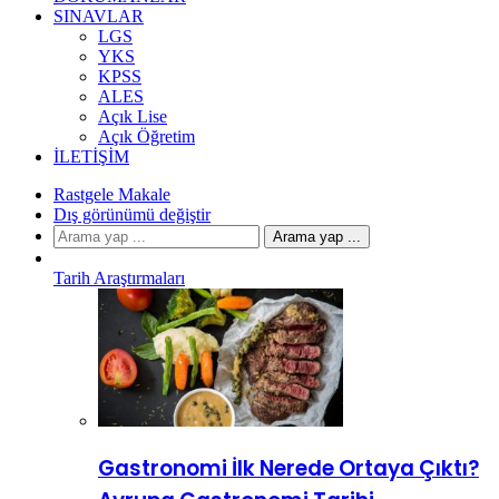
SINAVLAR
LGS
YKS
KPSS
ALES
Açık Lise
Açık Öğretim
İLETIŞIM
Rastgele Makale
Dış görünümü değiştir
Arama yap ...
Tarih Araştırmaları
Gastronomi İlk Nerede Ortaya Çıktı?