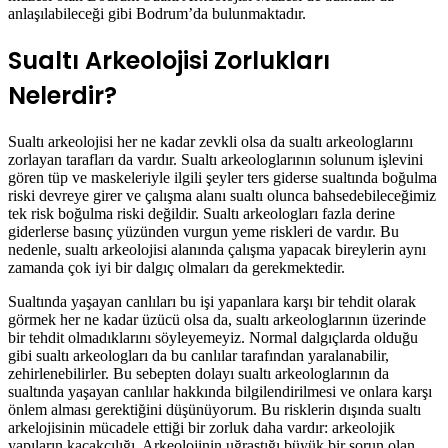
anlaşılabileceği gibi Bodrum’da bulunmaktadır.
Sualtı Arkeolojisi Zorlukları
Nelerdir?
Sualtı arkeolojisi her ne kadar zevkli olsa da sualtı arkeologlarını
zorlayan tarafları da vardır. Sualtı arkeologlarının solunum işlevini
gören tüp ve maskeleriyle ilgili şeyler ters giderse sualtında boğulma
riski devreye girer ve çalışma alanı sualtı olunca bahsedebileceğimiz
tek risk boğulma riski değildir. Sualtı arkeologları fazla derine
giderlerse basınç yüzünden vurgun yeme riskleri de vardır. Bu
nedenle, sualtı arkeolojisi alanında çalışma yapacak bireylerin aynı
zamanda çok iyi bir dalgıç olmaları da gerekmektedir.
Sualtında yaşayan canlıları bu işi yapanlara karşı bir tehdit olarak
görmek her ne kadar üzücü olsa da, sualtı arkeologlarının üzerinde
bir tehdit olmadıklarını söyleyemeyiz. Normal dalgıçlarda olduğu
gibi sualtı arkeologları da bu canlılar tarafından yaralanabilir,
zehirlenebilirler. Bu sebepten dolayı sualtı arkeologlarının da
sualtında yaşayan canlılar hakkında bilgilendirilmesi ve onlara karşı
önlem alması gerektiğini düşünüyorum. Bu risklerin dışında sualtı
arkelojisinin mücadele ettiği bir zorluk daha vardır: arkeolojik
yapıların kaçakçılığı. Arkeolojinin uğraştığı büyük bir sorun olan