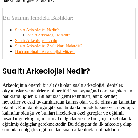
hakkında bilgiler sıraladık.
Bu Yazının İçindeki Başlıklar:
Sualtı Arkeolojisi Nedir?
Sualtı Arkeologu Kimdir?
Sualtı Arkeolojisi Tarihi
Sualtı Arkeolojisi Zorlukları Nelerdir?
Bodrum Sualtı Arkeolojisi Müzesi
Sualtı Arkeolojisi Nedir?
Arkeolojinin önemli bir alt dalı olan sualtı arkeolojisi, denizler,
okyanuslar ve nehirler gibi her türlü su kaynağında ortaya çıkarılan
batıklarla ilgilenir. Bu batıklar gemi kalıntıları, antik kentler,
heykeller ve eski uygarlıklardan kalmış olan ya da olmayan kalıntılar
olabilir. Karada olduğu gibi sualtında da birçok hazine ve arkeolojik
kalıntılar olduğu ve bunları incelerken özel gereçler ve eğitimli
insanlar gerektiği için normal dalgıçlar yerine bu iş için özel olarak
eğitilmiş dalgıçlar gerekmektedir. Bu dalgıçlar da ilk arkeolog olup
sonradan dalgıçlık eğitimi alan sualtı arkeologları olmaktadır.