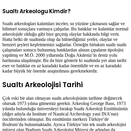
Sualtı Arkeologu Kimdir?
Sualtı arkeologları kalıntıları inceler, su yüzüne çıkmasını sağlar ve
bilimsel sonuçlara varmaya çalışırlar. Bu batıklar ve kalıntılar normal
arkeolojide olduğu gibi bize geçmiş olaylar hakkında bilgi verir.
Hatta belki de sualtında olup da bilmediğimiz yerler, olaylar ve
benzeri şeyleri keşfetmemizi sağlarlar. Örneğin birtakım sualtı sualtı
çalışmaları sonucu bulunmuş batıklardan alınan çıpaların tipolojisi
yapılmış ve M.Ö. 2000 yıllarında Doğu Akdeniz’in deniz yolu
haritasına ulaşılmıştır. Bu da bize gösterir ki sualtında yer alan tarihi
eser ve batıklar en az karadaki kadar önemlidir ve en az karadaki
kadar büyük bir önemle araştırılması gerekmektedir.
Sualtı Arkeolojisi Tarihi
Çok eski bir alan olmayan sualtı arkeolojisinin tarihine değinecek
olursak 1973 yılına gitmemiz gerekir. Arkeolog George Bass, 1973
yılında bulunduğu üniversiteyi bırakıp Sualtı Arkeoloji Enstitüsünün
(diğer adıyla da Institute of Nautical Archeology yani INA’nın)
öncülerinden olmuştur. Bu enstitünün merkezi Türkiye’de
Bodrum’da bulunmaktadır. Ayrıca Türkiye’nin tek sualtı arkeolojisi
müzesi olan Bodrum Sualtı Arkeolojisi Müzesi de adından da