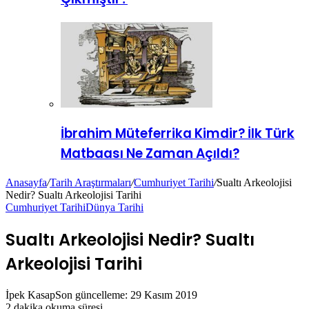
İbrahim Müteferrika Kimdir? İlk Türk
Matbaası Ne Zaman Açıldı?
Anasayfa
/
Tarih Araştırmaları
/
Cumhuriyet Tarihi
/
Sualtı Arkeolojisi
Nedir? Sualtı Arkeolojisi Tarihi
Cumhuriyet Tarihi
Dünya Tarihi
Sualtı Arkeolojisi Nedir? Sualtı
Arkeolojisi Tarihi
İpek Kasap
Son güncelleme: 29 Kasım 2019
2 dakika okuma süresi