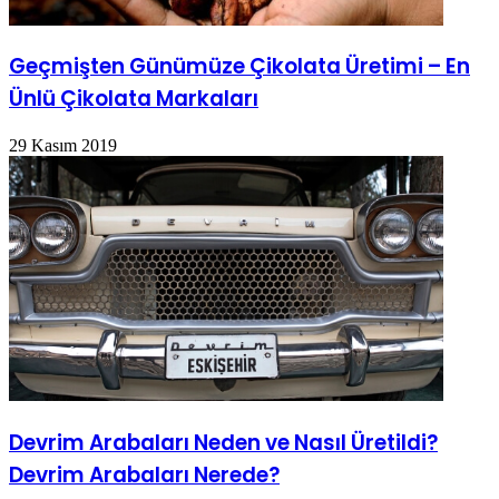
Geçmişten Günümüze Çikolata Üretimi – En
Ünlü Çikolata Markaları
29 Kasım 2019
Devrim Arabaları Neden ve Nasıl Üretildi?
Devrim Arabaları Nerede?