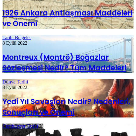
1926 Ankara Antlaşması Maddeleri
ve Önemi
Tarihi Belgeler
8 Eylül 2022
Montreux (Montrö) Boğazlar
Sözleşmesi Nedir? Tüm Maddeleri
Dünya Tarihi
8 Eylül 2022
Yedi Yıl Savaşları Nedir? Nedenleri,
Sonuçları ve Önemi
Cumhuriyet Tarihi
17 Haziran 2020