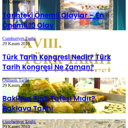
30 Kasım 2019
Tarihteki Önemli Olaylar – En
Önemli 10 Olay
Cumhuriyet Tarihi
29 Kasım 2019
Türk Tarih Kongresi Nedir? Türk
Tarih Kongresi Ne Zaman?
Osmanlı Tarihi
29 Kasım 2019
Baklava Türk Tatlısı Mıdır?
Baklava Tarihi
Cumhuriyet Tarihi
29 Kasım 2019