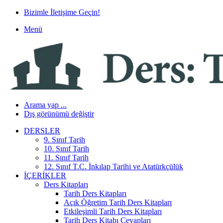
Bizimle İletişime Geçin!
Menü
Arama yap ...
Dış görünümü değiştir
DERSLER
9. Sınıf Tarih
10. Sınıf Tarih
11. Sınıf Tarih
12. Sınıf T.C. İnkılap Tarihi ve Atatürkçülük
İÇERIKLER
Ders Kitapları
Tarih Ders Kitapları
Açık Öğretim Tarih Ders Kitapları
Etkileşimli Tarih Ders Kitapları
Tarih Ders Kitabı Cevapları