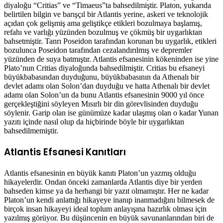
diyaloğu “Critias” ve “Timaeus”ta bahsedilmiştir. Platon, yukarıda
belirtilen bilgin ve barışçıl bir Atlantis yerine, askeri ve teknolojik
açıdan çok gelişmiş ama geliştikçe etikleri bozulmaya başlamış,
refahı ve varlığı yüzünden bozulmuş ve çökmüş bir uygarlıktan
bahsetmiştir. Tanrı Poseidon tarafından korunan bu uygarlık, etikleri
bozulunca Poseidon tarafından cezalandırılmış ve depremler
yüzünden de suya batmıştır. Atlantis efsanesinin kökeninden ise yine
Plato’nun Critias diyaloğunda bahsedilmiştir. Critias bu efsaneyi
büyükbabasından duyduğunu, büyükbabasının da Athenalı bir
devlet adamı olan Solon’dan duyduğu ve hatta Athenalı bir devlet
adamı olan Solon’un da bunu Atlantis efsanesinin 9000 yıl önce
gerçekleştiğini söyleyen Mısırlı bir din görevlisinden duyduğu
söylenir. Garip olan ise günümüze kadar ulaşmış olan o kadar Yunan
yazıtı içinde nasıl olup da hiçbirinde böyle bir uygarlıktan
bahsedilmemiştir.
Atlantis Efsanesi Kanıtları
Atlantis efsanesinin en büyük kanıtı Platon’un yazmış olduğu
hikayelerdir. Ondan önceki zamanlarda Atlantis diye bir yerden
bahseden kimse ya da herhangi bir yazıt olmamıştır. Her ne kadar
Platon’un kendi anlattığı hikayeye inanıp inanmadığını bilmesek de
birçok insan hikayeyi ideal toplum anlayışına hazırlık olması için
yazılmış görüyor. Bu düşüncenin en büyük savunanlarından biri de