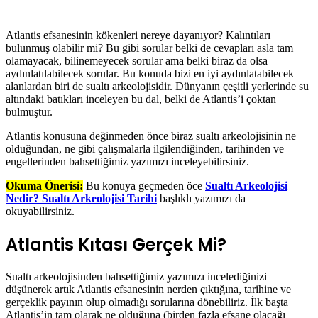
Atlantis efsanesinin kökenleri nereye dayanıyor? Kalıntıları
bulunmuş olabilir mi? Bu gibi sorular belki de cevapları asla tam
olamayacak, bilinemeyecek sorular ama belki biraz da olsa
aydınlatılabilecek sorular. Bu konuda bizi en iyi aydınlatabilecek
alanlardan biri de sualtı arkeolojisidir. Dünyanın çeşitli yerlerinde su
altındaki batıkları inceleyen bu dal, belki de Atlantis’i çoktan
bulmuştur.
Atlantis konusuna değinmeden önce biraz sualtı arkeolojisinin ne
olduğundan, ne gibi çalışmalarla ilgilendiğinden, tarihinden ve
engellerinden bahsettiğimiz yazımızı inceleyebilirsiniz.
Okuma Önerisi:
Bu konuya geçmeden öce
Sualtı Arkeolojisi
Nedir? Sualtı Arkeolojisi Tarihi
başlıklı yazımızı da
okuyabilirsiniz.
Atlantis Kıtası Gerçek Mi?
Sualtı arkeolojisinden bahsettiğimiz yazımızı incelediğinizi
düşünerek artık Atlantis efsanesinin nerden çıktığına, tarihine ve
gerçeklik payının olup olmadığı sorularına dönebiliriz. İlk başta
Atlantis’in tam olarak ne olduğuna (birden fazla efsane olacağı