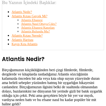
Bu Yazının İçindeki Başlıklar:
Atlantis Nedir?
Atlantis Kıtası Gerçek Mi?
Atlantis Efsanesi
Atlantis Nasıl Ortaya Çıktı?
Atlantis Efsanesi Kanıtları
Atlantis Bulundu Mu?
Atlantis Kıtası Nerede?
Atlantis Haritası
Kayıp Kıta Atlantis
Atlantis Nedir?
Birçoğumuzun küçüklüğünden beri çizgi filmlerde, filmlerde,
dergilerde ve kitaplarda rastladığımız Atlantis sözcüğünün
kafamızda önceden bir ada veya kıta olup suyun yüzeyinde duran
ama belirli sebepler yüzünden batmış bir uygarlığın hikayesini
canlandırır. Birçoğumuzun ilgisini belki de sualtında olmasından
dolayı, bazılarınkini ise dünyanın bir yerinde gizli bir batık uygarlık
olduğu için çekti. Peki ama gerçekten böyle bir yer var mıydı,
vardıysa neden battı ve bu efsane nasıl bu kadar popüler bir mit
haline geldi?