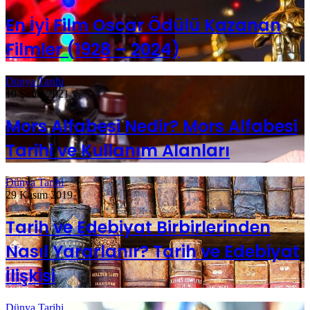
En İyi Film Oscar Ödülü Kazanan
Filmler (1928 – 2024)
Dünya Tarihi
19 Şubat 2021
Mors Alfabesi Nedir? Mors Alfabesi
Tarihi ve Kullanım Alanları
Dünya Tarihi
29 Kasım 2019
Tarih ve Edebiyat Birbirlerinden
Nasıl Yararlanır? Tarih ve Edebiyat
İlişkisi
Dünya Tarihi