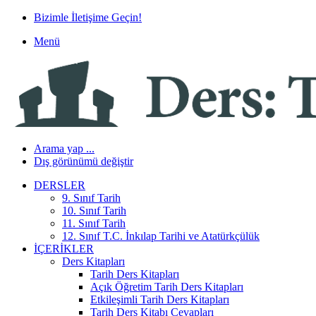
Bizimle İletişime Geçin!
Menü
Arama yap ...
Dış görünümü değiştir
DERSLER
9. Sınıf Tarih
10. Sınıf Tarih
11. Sınıf Tarih
12. Sınıf T.C. İnkılap Tarihi ve Atatürkçülük
İÇERIKLER
Ders Kitapları
Tarih Ders Kitapları
Açık Öğretim Tarih Ders Kitapları
Etkileşimli Tarih Ders Kitapları
Tarih Ders Kitabı Cevapları