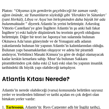
Platon:
“Okyanus için gemilerin geçebileceği bir zaman vardı;
ağzın önünde, siz Yunanlıların söylediği gibi ‘Herakles’in Sütunları’
(yani Herkül), Libya ve Asya’nın birleşiminden daha büyük bir ada
bulunmaktadır.”
diyerek Atlantis’in yerini belirtmiştir. Arkeolog
Vittorio Castellani’ye göre İngiltere Atlantis’in şu anki hali fakat
İngiltere’yi eski haliyle düşünürsek bu teorinin geçerli olduğunu
belirtmiştir. Diğer bir teori ise Japonya’nın sularında bulunan
Okinawa Ada’sının güneyinde ve de Yonaguni adlı adanın
yakınlarında bulunan bir yapının Atlantis’in kalıntılarından olduğu.
Bulunan yapı basamaklardan oluşuyor ve adeta bir piramidi
andırıyor, Yerbilimci Masaki Kimura’ya göre de doğal olamayacak
kadar keskin kenarlara sahip. Mısır’da bulunan Sakkara
piramitlerinden çok daha eski (2 kat) eski olan bu yapının insanlık
tarihindeki ilk büyük yapı olabileceği tartışılıyor.
Atlantis Kıtası Nerede?
Atlantis’in nerede olabileceği (varsa) konusunda belirtilen saysısız
yerler ve teorilerden bilimsel ve tarihi açıdan en çok değeri olan
birtakım yerler vardır:
1.
Tartessous
, Atlantis’tir. Ryes Carpenter adlı bir İngiliz tarihçi,