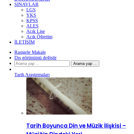
SINAVLAR
LGS
YKS
KPSS
ALES
Açık Lise
Açık Öğretim
İLETIŞIM
Rastgele Makale
Dış görünümü değiştir
Arama yap ...
Tarih Araştırmaları
Tarih Boyunca Din ve Müzik İlişkisi –