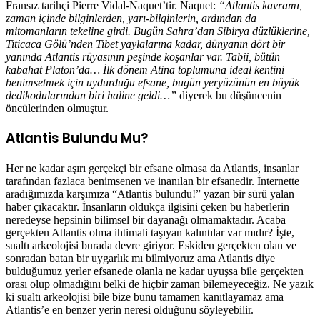
Fransız tarihçi Pierre Vidal-Naquet’tir. Naquet:
“Atlantis kavramı,
zaman içinde bilginlerden, yarı-bilginlerin, ardından da
mitomanların tekeline girdi. Bugün Sahra’dan Sibirya düzlüklerine,
Titicaca Gölü’nden Tibet yaylalarına kadar, dünyanın dört bir
yanında Atlantis rüyasının peşinde koşanlar var. Tabii, bütün
kabahat Platon’da… İlk dönem Atina toplumuna ideal kentini
benimsetmek için uydurduğu efsane, bugün yeryüzünün en büyük
dedikodularından biri haline geldi…”
diyerek bu düşüncenin
öncülerinden olmuştur.
Atlantis Bulundu Mu?
Her ne kadar aşırı gerçekçi bir efsane olmasa da Atlantis, insanlar
tarafından fazlaca benimsenen ve inanılan bir efsanedir. İnternette
aradığımızda karşımıza “Atlantis bulundu!” yazan bir sürü yalan
haber çıkacaktır. İnsanların oldukça ilgisini çeken bu haberlerin
neredeyse hepsinin bilimsel bir dayanağı olmamaktadır. Acaba
gerçekten Atlantis olma ihtimali taşıyan kalıntılar var mıdır? İşte,
sualtı arkeolojisi burada devre giriyor. Eskiden gerçekten olan ve
sonradan batan bir uygarlık mı bilmiyoruz ama Atlantis diye
bulduğumuz yerler efsanede olanla ne kadar uyuşsa bile gerçekten
orası olup olmadığını belki de hiçbir zaman bilemeyeceğiz. Ne yazık
ki sualtı arkeolojisi bile bize bunu tamamen kanıtlayamaz ama
Atlantis’e en benzer yerin neresi olduğunu söyleyebilir.