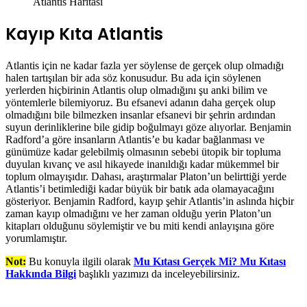
Atlantis Haritası
Kayıp Kıta Atlantis
Atlantis için ne kadar fazla yer söylense de gerçek olup olmadığı
halen tartışılan bir ada söz konusudur. Bu ada için söylenen
yerlerden hiçbirinin Atlantis olup olmadığını şu anki bilim ve
yöntemlerle bilemiyoruz. Bu efsanevi adanın daha gerçek olup
olmadığını bile bilmezken insanlar efsanevi bir şehrin ardından
suyun derinliklerine bile gidip boğulmayı göze alıyorlar. Benjamin
Radford’a göre insanların Atlantis’e bu kadar bağlanması ve
günümüze kadar gelebilmiş olmasının sebebi ütopik bir topluma
duyulan kıvanç ve asıl hikayede inanıldığı kadar mükemmel bir
toplum olmayışıdır. Dahası, araştırmalar Platon’un belirttiği yerde
Atlantis’i betimlediği kadar büyük bir batık ada olamayacağını
gösteriyor. Benjamin Radford, kayıp şehir Atlantis’in aslında hiçbir
zaman kayıp olmadığını ve her zaman olduğu yerin Platon’un
kitapları olduğunu söylemiştir ve bu miti kendi anlayışına göre
yorumlamıştır.
Not:
Bu konuyla ilgili olarak
Mu Kıtası Gerçek Mi? Mu Kıtası
Hakkında Bilgi
başlıklı yazımızı da inceleyebilirsiniz.