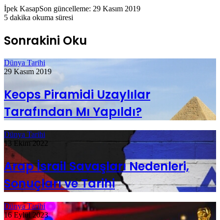
İpek Kasap
Son güncelleme: 29 Kasım 2019
5 dakika okuma süresi
Sonrakini Oku
Dünya Tarihi
29 Kasım 2019
Keops Piramidi Uzaylılar
Tarafından Mı Yapıldı?
Dünya Tarihi
13 Ekim 2022
Arap İsrail Savaşları Nedenleri,
Sonuçları ve Tarihi
Dünya Tarihi
16 Eylül 2023