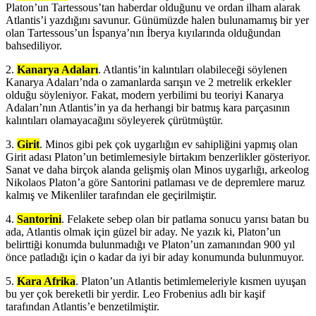
Platon’un Tartessous’tan haberdar olduğunu ve ordan ilham alarak
Atlantis’i yazdığını savunur. Günümüzde halen bulunamamış bir yer
olan Tartessous’un İspanya’nın İberya kıyılarında olduğundan
bahsediliyor.
2.
Kanarya Adaları
. Atlantis’in kalıntıları olabileceği söylenen
Kanarya Adaları’nda o zamanlarda sarışın ve 2 metrelik erkekler
olduğu söyleniyor. Fakat, modern yerbilimi bu teoriyi Kanarya
Adaları’nın Atlantis’in ya da herhangi bir batmış kara parçasının
kalıntıları olamayacağını söyleyerek çürütmüştür.
3.
Girit
. Minos gibi pek çok uygarlığın ev sahipliğini yapmış olan
Girit adası Platon’un betimlemesiyle birtakım benzerlikler gösteriyor.
Sanat ve daha birçok alanda gelişmiş olan Minos uygarlığı, arkeolog
Nikolaos Platon’a göre Santorini patlaması ve de depremlere maruz
kalmış ve Mikenliler tarafından ele geçirilmiştir.
4.
Santorini
. Felakete sebep olan bir patlama sonucu yarısı batan bu
ada, Atlantis olmak için güzel bir aday. Ne yazık ki, Platon’un
belirttiği konumda bulunmadığı ve Platon’un zamanından 900 yıl
önce patladığı için o kadar da iyi bir aday konumunda bulunmuyor.
5.
Kara Afrika
. Platon’un Atlantis betimlemeleriyle kısmen uyuşan
bu yer çok bereketli bir yerdir. Leo Frobenius adlı bir kaşif
tarafından Atlantis’e benzetilmiştir.