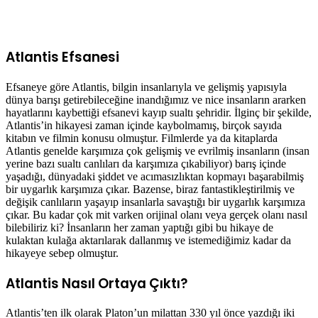
Atlantis Efsanesi
Efsaneye göre Atlantis, bilgin insanlarıyla ve gelişmiş yapısıyla
dünya barışı getirebileceğine inandığımız ve nice insanların ararken
hayatlarını kaybettiği efsanevi kayıp sualtı şehridir. İlginç bir şekilde,
Atlantis’in hikayesi zaman içinde kaybolmamış, birçok sayıda
kitabın ve filmin konusu olmuştur. Filmlerde ya da kitaplarda
Atlantis genelde karşımıza çok gelişmiş ve evrilmiş insanların (insan
yerine bazı sualtı canlıları da karşımıza çıkabiliyor) barış içinde
yaşadığı, dünyadaki şiddet ve acımasızlıktan kopmayı başarabilmiş
bir uygarlık karşımıza çıkar. Bazense, biraz fantastikleştirilmiş ve
değişik canlıların yaşayıp insanlarla savaştığı bir uygarlık karşımıza
çıkar. Bu kadar çok mit varken orijinal olanı veya gerçek olanı nasıl
bilebiliriz ki? İnsanların her zaman yaptığı gibi bu hikaye de
kulaktan kulağa aktarılarak dallanmış ve istemediğimiz kadar da
hikayeye sebep olmuştur.
Atlantis Nasıl Ortaya Çıktı?
Atlantis’ten ilk olarak Platon’un milattan 330 yıl önce yazdığı iki