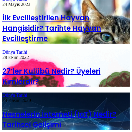
24 Mayıs 2023
İlk Evcilleştirilen Hayvan
Hangisidir? Tarihte Hayvan
Evcilleştirme
Dünya Tarihi
28 Ekim 2022
27’ler Kulübü Nedir? Üyeleri
Kimlerdir?
Dünya Tarihi
24 Kasım 2020
Nesnelerin İnterneti (IoT) Nedir?
Tarihsel Gelişimi