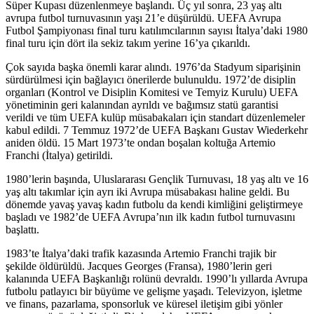
Süper Kupası düzenlenmeye başlandı. Üç yıl sonra, 23 yaş altı
avrupa futbol turnuvasının yaşı 21’e düşürüldü. UEFA Avrupa
Futbol Şampiyonası final turu katılımcılarının sayısı İtalya’daki 1980
final turu için dört ila sekiz takım yerine 16’ya çıkarıldı.
Çok sayıda başka önemli karar alındı. 1976’da Stadyum siparişinin
sürdürülmesi için bağlayıcı önerilerde bulunuldu. 1972’de disiplin
organları (Kontrol ve Disiplin Komitesi ve Temyiz Kurulu) UEFA
yönetiminin geri kalanından ayrıldı ve bağımsız statü garantisi
verildi ve tüm UEFA kulüp müsabakaları için standart düzenlemeler
kabul edildi. 7 Temmuz 1972’de UEFA Başkanı Gustav Wiederkehr
aniden öldü. 15 Mart 1973’te ondan boşalan koltuğa Artemio
Franchi (İtalya) getirildi.
1980’lerin başında, Uluslararası Gençlik Turnuvası, 18 yaş altı ve 16
yaş altı takımlar için ayrı iki Avrupa müsabakası haline geldi. Bu
dönemde yavaş yavaş kadın futbolu da kendi kimliğini geliştirmeye
başladı ve 1982’de UEFA Avrupa’nın ilk kadın futbol turnuvasını
başlattı.
1983’te İtalya’daki trafik kazasında Artemio Franchi trajik bir
şekilde öldürüldü. Jacques Georges (Fransa), 1980’lerin geri
kalanında UEFA Başkanlığı rolünü devraldı. 1990’lı yıllarda Avrupa
futbolu patlayıcı bir büyüme ve gelişme yaşadı. Televizyon, işletme
ve finans, pazarlama, sponsorluk ve küresel iletişim gibi yönler