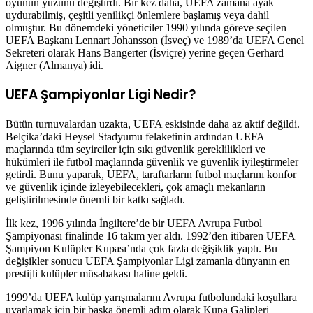
oyunun yüzünü değiştirdi. Bir kez daha, UEFA zamana ayak
uydurabilmiş, çeşitli yenilikçi önlemlere başlamış veya dahil
olmuştur. Bu dönemdeki yöneticiler 1990 yılında göreve seçilen
UEFA Başkanı Lennart Johansson (İsveç) ve 1989’da UEFA Genel
Sekreteri olarak Hans Bangerter (İsviçre) yerine geçen Gerhard
Aigner (Almanya) idi.
UEFA Şampiyonlar Ligi Nedir?
Bütün turnuvalardan uzakta, UEFA eskisinde daha az aktif değildi.
Belçika’daki Heysel Stadyumu felaketinin ardından UEFA
maçlarında tüm seyirciler için sıkı güvenlik gereklilikleri ve
hükümleri ile futbol maçlarında güvenlik ve güvenlik iyileştirmeler
getirdi. Bunu yaparak, UEFA, taraftarların futbol maçlarını konfor
ve güvenlik içinde izleyebilecekleri, çok amaçlı mekanların
geliştirilmesinde önemli bir katkı sağladı.
İlk kez, 1996 yılında İngiltere’de bir UEFA Avrupa Futbol
Şampiyonası finalinde 16 takım yer aldı. 1992’den itibaren UEFA
Şampiyon Kulüpler Kupası’nda çok fazla değişiklik yaptı. Bu
değişikler sonucu UEFA Şampiyonlar Ligi zamanla dünyanın en
prestijli kulüpler müsabakası haline geldi.
1999’da UEFA kulüp yarışmalarını Avrupa futbolundaki koşullara
uyarlamak için bir başka önemli adım olarak Kupa Galipleri