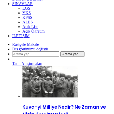
SINAVLAR
LGS
YKS
KPSS
ALES
Açık Lise
Açık Öğretim
İLETIŞIM
Rastgele Makale
Dış görünümü değiştir
Arama yap ...
Tarih Araştırmaları
Kuva-yi Milliye Nedir? Ne Zaman ve