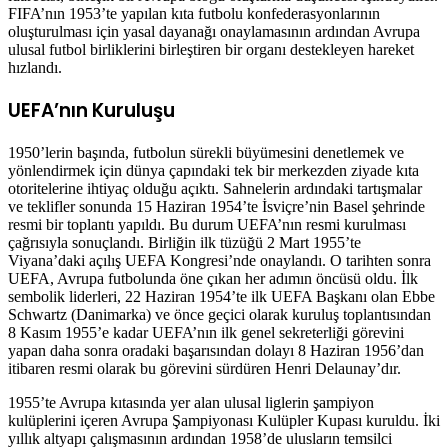
FIFA’nın 1953’te yapılan kıta futbolu konfederasyonlarının
oluşturulması için yasal dayanağı onaylamasının ardından Avrupa
ulusal futbol birliklerini birleştiren bir organı destekleyen hareket
hızlandı.
UEFA’nın Kuruluşu
1950’lerin başında, futbolun sürekli büyümesini denetlemek ve
yönlendirmek için dünya çapındaki tek bir merkezden ziyade kıta
otoritelerine ihtiyaç olduğu açıktı. Sahnelerin ardındaki tartışmalar
ve teklifler sonunda 15 Haziran 1954’te İsviçre’nin Basel şehrinde
resmi bir toplantı yapıldı. Bu durum UEFA’nın resmi kurulması
çağrısıyla sonuçlandı. Birliğin ilk tüzüğü 2 Mart 1955’te
Viyana’daki açılış UEFA Kongresi’nde onaylandı. O tarihten sonra
UEFA, Avrupa futbolunda öne çıkan her adımın öncüsü oldu. İlk
sembolik liderleri, 22 Haziran 1954’te ilk UEFA Başkanı olan Ebbe
Schwartz (Danimarka) ve önce geçici olarak kuruluş toplantısından
8 Kasım 1955’e kadar UEFA’nın ilk genel sekreterliği görevini
yapan daha sonra oradaki başarısından dolayı 8 Haziran 1956’dan
itibaren resmi olarak bu görevini sürdüren Henri Delaunay’dır.
1955’te Avrupa kıtasında yer alan ulusal liglerin şampiyon
kulüplerini içeren Avrupa Şampiyonası Kulüpler Kupası kuruldu. İki
yıllık altyapı çalışmasının ardından 1958’de ulusların temsilci