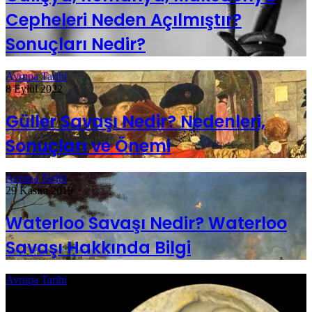
Cepheleri Neden Açılmıştır?
Sonuçları Nedir?
Avrupa Tarihi
8 Eylül 2022
Güller Savaşı Nedir? Nedenleri,
Sonuçları ve Önemi
Avrupa Tarihi
29 Kasım 2019
Waterloo Savaşı Nedir? Waterloo
Savaşı Hakkında Bilgi
Avrupa Tarihi
7 Ekim 2023