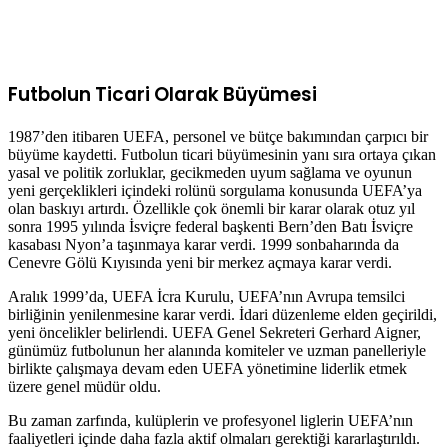
Futbolun Ticari Olarak Büyümesi
1987’den itibaren UEFA, personel ve bütçe bakımından çarpıcı bir
büyüme kaydetti. Futbolun ticari büyümesinin yanı sıra ortaya çıkan
yasal ve politik zorluklar, gecikmeden uyum sağlama ve oyunun
yeni gerçeklikleri içindeki rolünü sorgulama konusunda UEFA’ya
olan baskıyı artırdı. Özellikle çok önemli bir karar olarak otuz yıl
sonra 1995 yılında İsviçre federal başkenti Bern’den Batı İsviçre
kasabası Nyon’a taşınmaya karar verdi. 1999 sonbaharında da
Cenevre Gölü Kıyısında yeni bir merkez açmaya karar verdi.
Aralık 1999’da, UEFA İcra Kurulu, UEFA’nın Avrupa temsilci
birliğinin yenilenmesine karar verdi. İdari düzenleme elden geçirildi,
yeni öncelikler belirlendi. UEFA Genel Sekreteri Gerhard Aigner,
günümüz futbolunun her alanında komiteler ve uzman panelleriyle
birlikte çalışmaya devam eden UEFA yönetimine liderlik etmek
üzere genel müdür oldu.
Bu zaman zarfında, kulüplerin ve profesyonel liglerin UEFA’nın
faaliyetleri içinde daha fazla aktif olmaları gerektiği kararlaştırıldı.