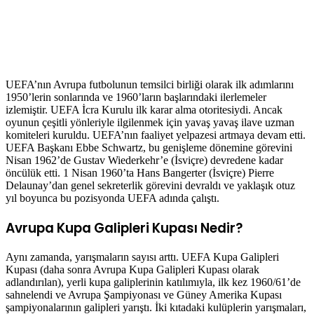
UEFA’nın Avrupa futbolunun temsilci birliği olarak ilk adımlarını
1950’lerin sonlarında ve 1960’ların başlarındaki ilerlemeler
izlemiştir. UEFA İcra Kurulu ilk karar alma otoritesiydi. Ancak
oyunun çeşitli yönleriyle ilgilenmek için yavaş yavaş ilave uzman
komiteleri kuruldu. UEFA’nın faaliyet yelpazesi artmaya devam etti.
UEFA Başkanı Ebbe Schwartz, bu genişleme dönemine görevini
Nisan 1962’de Gustav Wiederkehr’e (İsviçre) devredene kadar
öncülük etti. 1 Nisan 1960’ta Hans Bangerter (İsviçre) Pierre
Delaunay’dan genel sekreterlik görevini devraldı ve yaklaşık otuz
yıl boyunca bu pozisyonda UEFA adında çalıştı.
Avrupa Kupa Galipleri Kupası Nedir?
Aynı zamanda, yarışmaların sayısı arttı. UEFA Kupa Galipleri
Kupası (daha sonra Avrupa Kupa Galipleri Kupası olarak
adlandırılan), yerli kupa galiplerinin katılımıyla, ilk kez 1960/61’de
sahnelendi ve Avrupa Şampiyonası ve Güney Amerika Kupası
şampiyonalarının galipleri yarıştı. İki kıtadaki kulüplerin yarışmaları,