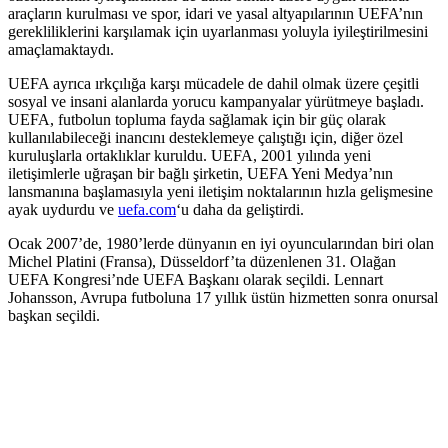
araçların kurulması ve spor, idari ve yasal altyapılarının UEFA’nın
gerekliliklerini karşılamak için uyarlanması yoluyla iyileştirilmesini
amaçlamaktaydı.
UEFA ayrıca ırkçılığa karşı mücadele de dahil olmak üzere çeşitli
sosyal ve insani alanlarda yorucu kampanyalar yürütmeye başladı.
UEFA, futbolun topluma fayda sağlamak için bir güç olarak
kullanılabileceği inancını desteklemeye çalıştığı için, diğer özel
kuruluşlarla ortaklıklar kuruldu. UEFA, 2001 yılında yeni
iletişimlerle uğraşan bir bağlı şirketin, UEFA Yeni Medya’nın
lansmanına başlamasıyla yeni iletişim noktalarının hızla gelişmesine
ayak uydurdu ve
uefa.com
‘u daha da geliştirdi.
Ocak 2007’de, 1980’lerde dünyanın en iyi oyuncularından biri olan
Michel Platini (Fransa), Düsseldorf’ta düzenlenen 31. Olağan
UEFA Kongresi’nde UEFA Başkanı olarak seçildi. Lennart
Johansson, Avrupa futboluna 17 yıllık üstün hizmetten sonra onursal
başkan seçildi.