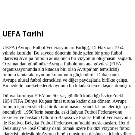
UEFA Tarihi
UEFA (Avrupa Futbol Federasyonları Birliği), 15 Haziran 1954
yılında kuruldu. Bu sayede dönemin önde gelen bir grup futbol
idarecisi Avrupa futbolu adına öncü bir vizyonun oluşmasını sağladı.
O zamandan günümüze Avrupa futbolunun ana gövdesi (FIFA
organizasyonunda altı kıtadan biri olan Avrupa’nın temsilcisi)
futbolu tanıtarak, oyunun konumunu güçlendirdi. Daha sonra
Avrupa ulusal futbol dernekleri ve diğer paydaşlarla birlikte çalıştı.
Bu hedefte hareket ederek oyunun bu kıtadaki temel taşına dönüştü.
Dünya kuruluşu FIFA’nın 50. yaş gününü kutladığı İsviçre’deki
1954 FIFA Dünya Kupası final turuna kadar olan dönem, Avrupa
futbolu için temsilci bir birlik kurulmasına yönelik hamleler için çok
önemliydi. 1950’lerin başında, eski İtalyan Futbol Federasyonu
sekreteri ve başkanı Ottorino Barassi ve Fransa Futbol Federasyonu
ile Kraliyet Belçika Futbol Federasyonu’ndaki meslektaşları, Henri
Delaunay ve José Crahay dahil olmak üzere bir dizi vizyoner futbol
idarecisi, birleşik bir Avrupa bloğu oluşturma düşüncesi içindeydiler.