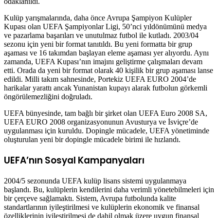
odaklanıldı.
Kulüp yarışmalarında, daha önce Avrupa Şampiyon Kulüpler
Kupası olan UEFA Şampiyonlar Ligi, 50’nci yıldönümünü medya
ve pazarlama başarıları ve unutulmaz futbol ile kutladı. 2003/04
sezonu için yeni bir format tanıtıldı. Bu yeni formatta bir grup
aşaması ve 16 takımdan başlayan eleme aşaması yer alıyordu. Aynı
zamanda, UEFA Kupası’nın imajını geliştirme çalışmaları devam
etti. Orada da yeni bir format olarak 40 kişilik bir grup aşaması lanse
edildi. Milli takım sahnesinde, Portekiz UEFA EURO 2004’de
harikalar yarattı ancak Yunanistan kupayı alarak futbolun görkemli
öngörülemezliğini doğruladı.
UEFA bünyesinde, tam bağlı bir şirket olan UEFA Euro 2008 SA,
UEFA EURO 2008 organizasyonunun Avusturya ve İsviçre’de
uygulanması için kuruldu. Dopingle mücadele, UEFA yönetiminde
oluşturulan yeni bir dopingle mücadele birimi ile hızlandı.
UEFA’nın Sosyal Kampanyaları
2004/5 sezonunda UEFA kulüp lisans sistemi uygulanmaya
başlandı. Bu, kulüplerin kendilerini daha verimli yönetebilmeleri için
bir çerçeve sağlamaktı. Sistem, Avrupa futbolunda kalite
standartlarının iyileştirilmesi ve kulüplerin ekonomik ve finansal
özelliklerinin iyileştirilmesi de dahil olmak üzere uygun finansal