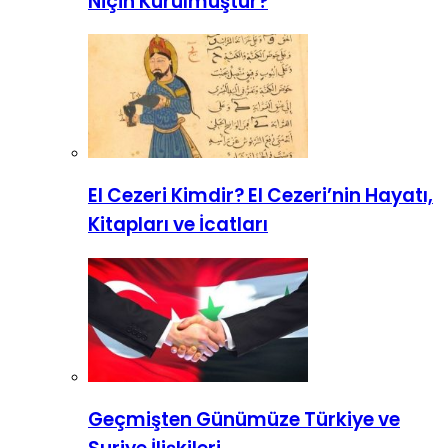
Niçin Kurulmuştur?
El Cezeri Kimdir? El Cezeri’nin Hayatı,
Kitapları ve İcatları
Geçmişten Günümüze Türkiye ve