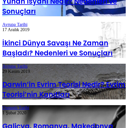
Yunan İsyanı Nedir? Nedenleri ve
Sonuçları
Avrupa Tarihi
17 Aralık 2019
İkinci Dünya Savaşı Ne Zaman
Başladı? Nedenleri ve Sonuçları
Avrupa Tarihi
29 Kasım 2019
Darwin’in Evrim Teorisi Nedir? Evrim
Teorisi’nin Kanıtları
Osmanlı Tarihi
1 Şubat 2020
Galiçya, Romanya, Makedonya