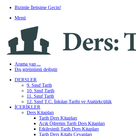
Bizimle İletişime Geçin!
Menü
Arama yap ...
Dış görünümü değiştir
DERSLER
9. Sınıf Tarih
10. Sınıf Tarih
11. Sınıf Tarih
12. Sınıf T.C. İnkılap Tarihi ve Atatürkçülük
İÇERIKLER
Ders Kitapları
Tarih Ders Kitapları
Açık Öğretim Tarih Ders Kitapları
Etkileşimli Tarih Ders Kitapları
Tarih Ders Kitabı Cevapları