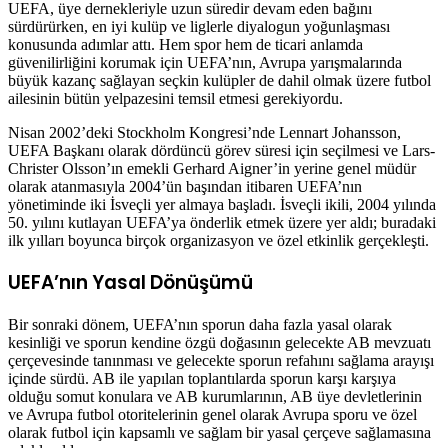
UEFA, üye dernekleriyle uzun süredir devam eden bağını
sürdürürken, en iyi kulüp ve liglerle diyalogun yoğunlaşması
konusunda adımlar attı. Hem spor hem de ticari anlamda
güvenilirliğini korumak için UEFA’nın, Avrupa yarışmalarında
büyük kazanç sağlayan seçkin kulüpler de dahil olmak üzere futbol
ailesinin bütün yelpazesini temsil etmesi gerekiyordu.
Nisan 2002’deki Stockholm Kongresi’nde Lennart Johansson,
UEFA Başkanı olarak dördüncü görev süresi için seçilmesi ve Lars-
Christer Olsson’ın emekli Gerhard Aigner’in yerine genel müdür
olarak atanmasıyla 2004’ün başından itibaren UEFA’nın
yönetiminde iki İsveçli yer almaya başladı. İsveçli ikili, 2004 yılında
50. yılını kutlayan UEFA’ya önderlik etmek üzere yer aldı; buradaki
ilk yılları boyunca birçok organizasyon ve özel etkinlik gerçekleşti.
UEFA’nın Yasal Dönüşümü
Bir sonraki dönem, UEFA’nın sporun daha fazla yasal olarak
kesinliği ve sporun kendine özgü doğasının gelecekte AB mevzuatı
çerçevesinde tanınması ve gelecekte sporun refahını sağlama arayışı
içinde sürdü. AB ile yapılan toplantılarda sporun karşı karşıya
olduğu somut konulara ve AB kurumlarının, AB üye devletlerinin
ve Avrupa futbol otoritelerinin genel olarak Avrupa sporu ve özel
olarak futbol için kapsamlı ve sağlam bir yasal çerçeve sağlamasına