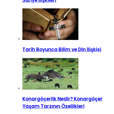
Suriye İlişkileri
Tarih Boyunca Bilim ve Din İlişkisi
Konargöçerlik Nedir? Konargöçer
Yaşam Tarzının Özellikleri