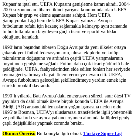
Kupası’nı iptal etti. UEFA Kupasını genişletme kararı alındı. 2004-
2005 sezonundan itibaren ikinci yarışma konumunda olan UEFA
Kupası bir grup ve eleme aşamasına sahipti. Hem UEFA
Şampiyonlar Ligi hem de UEFA Kupası yalnızca Avrupa
futbolunun refahı için kazanç sağlamakla kalmayıp aynı zamanda
futbol tutkunlarını büyüleyen güçlü ticari ve sportif varlıklar
olduğunu kanıtladı.
1990’ların başından itibaren Doğu Avrupa’da yeni ülkeler ortaya
çıkarak yeni futbol federasyonların, ulusal ekiplerin ve kulüp
takımlarının doğuşunu ve ardından çeşitli UEFA yarışmalarının
boyutunda genişleme sağladı. Futbol daha çok ticari güdümlü hale
geldiğinde, UEFA, faaliyetlerinden elde edilen fonları her seviyede
oyuna geri yatırmaya hayati önem vermeye devam etti. UEFA,
Avrupa futbolunun geleceğini şekillendirmeye yardım etmek için
sürekli proaktif davrandı.
1990’lı yıllarda Batı Avrupa’daki entegrasyon süreci, sınır ötesi TV
yayınları da dahil olmak üzere birçok konuda UEFA ile Avrupa
Birliği (AB) arasındaki temasların yoğunlaşmasına neden oldu.
1995’te Bosman, UEFA’yı uluslararası transferlerle ilgili yönetmelik
ve politikalarda ve ayrıca yabancı oyuncu alımında kulüpleri geniş
çaplı değişiklikler yapmak zorunda bıraktı.
Okuma Önerisi:
Bu konuyla ilgili olarak
Türkiye Süper Lig