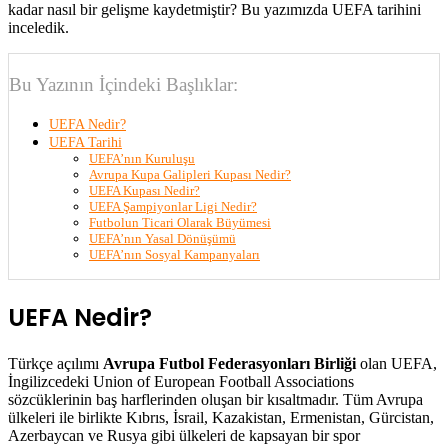
kadar nasıl bir gelişme kaydetmiştir? Bu yazımızda UEFA tarihini
inceledik.
Bu Yazının İçindeki Başlıklar:
UEFA Nedir?
UEFA Tarihi
UEFA’nın Kuruluşu
Avrupa Kupa Galipleri Kupası Nedir?
UEFA Kupası Nedir?
UEFA Şampiyonlar Ligi Nedir?
Futbolun Ticari Olarak Büyümesi
UEFA’nın Yasal Dönüşümü
UEFA’nın Sosyal Kampanyaları
UEFA Nedir?
Türkçe açılımı
Avrupa Futbol Federasyonları Birliği
olan UEFA,
İngilizcedeki Union of European Football Associations
sözcüklerinin baş harflerinden oluşan bir kısaltmadır. Tüm Avrupa
ülkeleri ile birlikte Kıbrıs, İsrail, Kazakistan, Ermenistan, Gürcistan,
Azerbaycan ve Rusya gibi ülkeleri de kapsayan bir spor