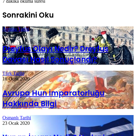
7 dakika okuma süresi
Sonrakini Oku
Avrupa Tarihi
8 Eylül 2022
Dreyfus Olayı Nedir? Dreyfus
Davası Nasıl Sonuçlandı?
Türk Tarihi
16 Ocak 2020
Avrupa Hun İmparatorluğu
Hakkında Bilgi
Osmanlı Tarihi
23 Ocak 2020