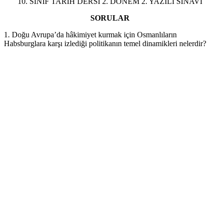
10. SINIF TARİH DERSİ 2. DÖNEM 2. YAZILI SINAVI
SORULAR
1. Doğu Avrupa’da hâkimiyet kurmak için Osmanlıların
Habsburglara karşı izlediği politikanın temel dinamikleri nelerdir?