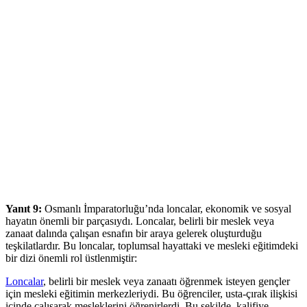
Yanıt 9:
Osmanlı İmparatorluğu’nda loncalar, ekonomik ve sosyal
hayatın önemli bir parçasıydı. Loncalar, belirli bir meslek veya
zanaat dalında çalışan esnafın bir araya gelerek oluşturduğu
teşkilatlardır. Bu loncalar, toplumsal hayattaki ve mesleki eğitimdeki
bir dizi önemli rol üstlenmiştir:
Loncalar
, belirli bir meslek veya zanaatı öğrenmek isteyen gençler
için mesleki eğitimin merkezleriydi. Bu öğrenciler, usta-çırak ilişkisi
içinde çalışarak mesleklerini öğrenirlerdi. Bu şekilde, kalifiye