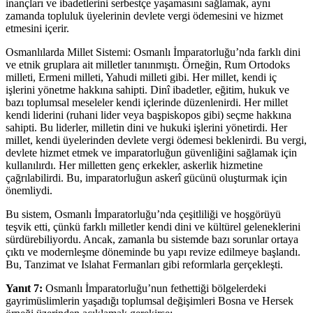
inançları ve ibadetlerini serbestçe yaşamasını sağlamak, aynı
zamanda topluluk üyelerinin devlete vergi ödemesini ve hizmet
etmesini içerir.
Osmanlılarda Millet Sistemi: Osmanlı İmparatorluğu’nda farklı dini
ve etnik gruplara ait milletler tanınmıştı. Örneğin, Rum Ortodoks
milleti, Ermeni milleti, Yahudi milleti gibi. Her millet, kendi iç
işlerini yönetme hakkına sahipti. Dinî ibadetler, eğitim, hukuk ve
bazı toplumsal meseleler kendi içlerinde düzenlenirdi. Her millet
kendi liderini (ruhani lider veya başpiskopos gibi) seçme hakkına
sahipti. Bu liderler, milletin dini ve hukuki işlerini yönetirdi. Her
millet, kendi üyelerinden devlete vergi ödemesi beklenirdi. Bu vergi,
devlete hizmet etmek ve imparatorluğun güvenliğini sağlamak için
kullanılırdı. Her milletten genç erkekler, askerlik hizmetine
çağrılabilirdi. Bu, imparatorluğun askerî gücünü oluşturmak için
önemliydi.
Bu sistem, Osmanlı İmparatorluğu’nda çeşitliliği ve hoşgörüyü
teşvik etti, çünkü farklı milletler kendi dini ve kültürel geleneklerini
sürdürebiliyordu. Ancak, zamanla bu sistemde bazı sorunlar ortaya
çıktı ve modernleşme döneminde bu yapı revize edilmeye başlandı.
Bu, Tanzimat ve Islahat Fermanları gibi reformlarla gerçekleşti.
Yanıt 7:
Osmanlı İmparatorluğu’nun fethettiği bölgelerdeki
gayrimüslimlerin yaşadığı toplumsal değişimleri Bosna ve Hersek