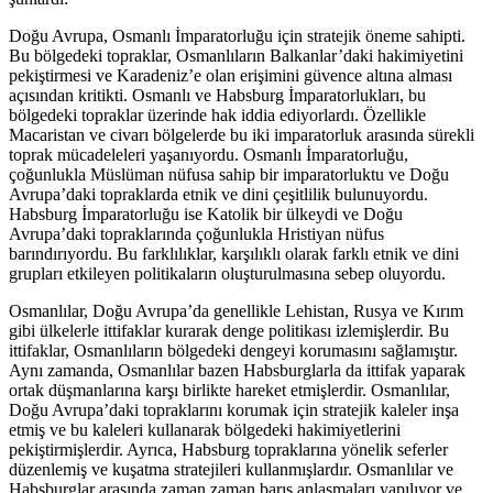
Doğu Avrupa, Osmanlı İmparatorluğu için stratejik öneme sahipti.
Bu bölgedeki topraklar, Osmanlıların Balkanlar’daki hakimiyetini
pekiştirmesi ve Karadeniz’e olan erişimini güvence altına alması
açısından kritikti. Osmanlı ve Habsburg İmparatorlukları, bu
bölgedeki topraklar üzerinde hak iddia ediyorlardı. Özellikle
Macaristan ve civarı bölgelerde bu iki imparatorluk arasında sürekli
toprak mücadeleleri yaşanıyordu. Osmanlı İmparatorluğu,
çoğunlukla Müslüman nüfusa sahip bir imparatorluktu ve Doğu
Avrupa’daki topraklarda etnik ve dini çeşitlilik bulunuyordu.
Habsburg İmparatorluğu ise Katolik bir ülkeydi ve Doğu
Avrupa’daki topraklarında çoğunlukla Hristiyan nüfus
barındırıyordu. Bu farklılıklar, karşılıklı olarak farklı etnik ve dini
grupları etkileyen politikaların oluşturulmasına sebep oluyordu.
Osmanlılar, Doğu Avrupa’da genellikle Lehistan, Rusya ve Kırım
gibi ülkelerle ittifaklar kurarak denge politikası izlemişlerdir. Bu
ittifaklar, Osmanlıların bölgedeki dengeyi korumasını sağlamıştır.
Aynı zamanda, Osmanlılar bazen Habsburglarla da ittifak yaparak
ortak düşmanlarına karşı birlikte hareket etmişlerdir. Osmanlılar,
Doğu Avrupa’daki topraklarını korumak için stratejik kaleler inşa
etmiş ve bu kaleleri kullanarak bölgedeki hakimiyetlerini
pekiştirmişlerdir. Ayrıca, Habsburg topraklarına yönelik seferler
düzenlemiş ve kuşatma stratejileri kullanmışlardır. Osmanlılar ve
Habsburglar arasında zaman zaman barış anlaşmaları yapılıyor ve