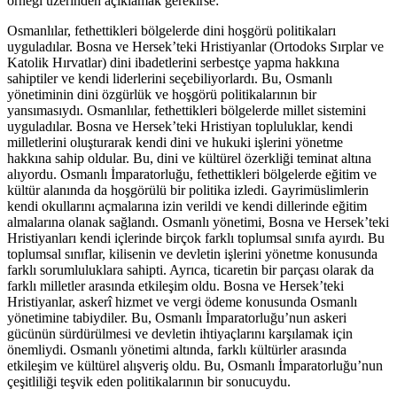
örneği üzerinden açıklamak gerekirse:
Osmanlılar, fethettikleri bölgelerde dini hoşgörü politikaları
uyguladılar. Bosna ve Hersek’teki Hristiyanlar (Ortodoks Sırplar ve
Katolik Hırvatlar) dini ibadetlerini serbestçe yapma hakkına
sahiptiler ve kendi liderlerini seçebiliyorlardı. Bu, Osmanlı
yönetiminin dini özgürlük ve hoşgörü politikalarının bir
yansımasıydı. Osmanlılar, fethettikleri bölgelerde millet sistemini
uyguladılar. Bosna ve Hersek’teki Hristiyan topluluklar, kendi
milletlerini oluşturarak kendi dini ve hukuki işlerini yönetme
hakkına sahip oldular. Bu, dini ve kültürel özerkliği teminat altına
alıyordu. Osmanlı İmparatorluğu, fethettikleri bölgelerde eğitim ve
kültür alanında da hoşgörülü bir politika izledi. Gayrimüslimlerin
kendi okullarını açmalarına izin verildi ve kendi dillerinde eğitim
almalarına olanak sağlandı. Osmanlı yönetimi, Bosna ve Hersek’teki
Hristiyanları kendi içlerinde birçok farklı toplumsal sınıfa ayırdı. Bu
toplumsal sınıflar, kilisenin ve devletin işlerini yönetme konusunda
farklı sorumluluklara sahipti. Ayrıca, ticaretin bir parçası olarak da
farklı milletler arasında etkileşim oldu. Bosna ve Hersek’teki
Hristiyanlar, askerî hizmet ve vergi ödeme konusunda Osmanlı
yönetimine tabiydiler. Bu, Osmanlı İmparatorluğu’nun askeri
gücünün sürdürülmesi ve devletin ihtiyaçlarını karşılamak için
önemliydi. Osmanlı yönetimi altında, farklı kültürler arasında
etkileşim ve kültürel alışveriş oldu. Bu, Osmanlı İmparatorluğu’nun
çeşitliliği teşvik eden politikalarının bir sonucuydu.