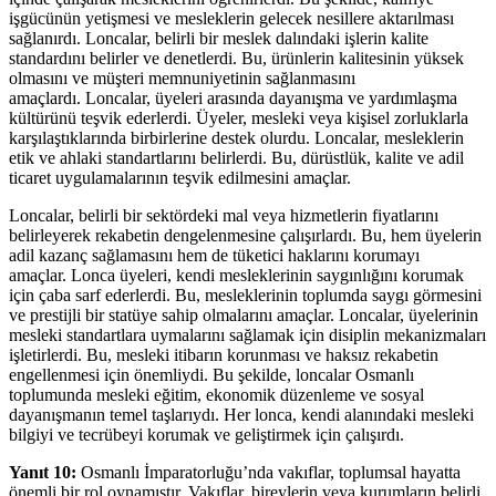
işgücünün yetişmesi ve mesleklerin gelecek nesillere aktarılması
sağlanırdı. Loncalar, belirli bir meslek dalındaki işlerin kalite
standardını belirler ve denetlerdi. Bu, ürünlerin kalitesinin yüksek
olmasını ve müşteri memnuniyetinin sağlanmasını
amaçlardı. Loncalar, üyeleri arasında dayanışma ve yardımlaşma
kültürünü teşvik ederlerdi. Üyeler, mesleki veya kişisel zorluklarla
karşılaştıklarında birbirlerine destek olurdu. Loncalar, mesleklerin
etik ve ahlaki standartlarını belirlerdi. Bu, dürüstlük, kalite ve adil
ticaret uygulamalarının teşvik edilmesini amaçlar.
Loncalar, belirli bir sektördeki mal veya hizmetlerin fiyatlarını
belirleyerek rekabetin dengelenmesine çalışırlardı. Bu, hem üyelerin
adil kazanç sağlamasını hem de tüketici haklarını korumayı
amaçlar. Lonca üyeleri, kendi mesleklerinin saygınlığını korumak
için çaba sarf ederlerdi. Bu, mesleklerinin toplumda saygı görmesini
ve prestijli bir statüye sahip olmalarını amaçlar. Loncalar, üyelerinin
mesleki standartlara uymalarını sağlamak için disiplin mekanizmaları
işletirlerdi. Bu, mesleki itibarın korunması ve haksız rekabetin
engellenmesi için önemliydi. Bu şekilde, loncalar Osmanlı
toplumunda mesleki eğitim, ekonomik düzenleme ve sosyal
dayanışmanın temel taşlarıydı. Her lonca, kendi alanındaki mesleki
bilgiyi ve tecrübeyi korumak ve geliştirmek için çalışırdı.
Yanıt 10:
Osmanlı İmparatorluğu’nda vakıflar, toplumsal hayatta
önemli bir rol oynamıştır. Vakıflar, bireylerin veya kurumların belirli