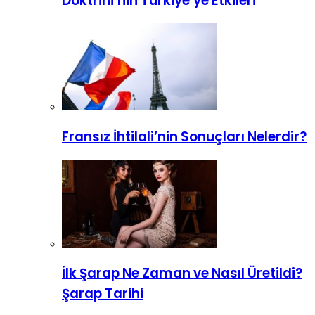
Doktrini’nin Türkiye’ye Etkileri
Fransız İhtilali’nin Sonuçları Nelerdir?
İlk Şarap Ne Zaman ve Nasıl Üretildi?
Şarap Tarihi