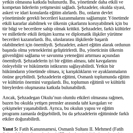
yetkin olmasına katkıda bulunurdu. Bu, yönetimde daha etkili ve
kompetan liderlerin yetişmesini sağladı. Şehzadeler, okulda siyasi,
askeri ve idari konularda eğitim alırlardı. Bu, onların devlet
yönetiminde gerekli becerileri kazanmalarını sağlamıştır. Yönetimde
etkili kararlar alabilmek ve ülkenin çıkarlarını koruyabilmek için bu
tür bilgi ve becerilere sahip olmak kritikti. Şehzadeler, farklı kültürler
ve milletlerle etkili iletişim kurma ve diplomatik ilişkiler yürütme
becerileri kazanırlardı. Bu, uluslararası ilişkilerde başarılı
olabilmeleri için önemliydi. Şehzadeler, askeri eğitim alarak ordunun
başında olma yeteneklerini geliştirirlerdi. Bu, yöneticinin ülkenin
güvenliğini sağlama ve savunma yeteneğini artırması açısından
önemliydi. Şehzadelerin iyi bir eğitim alması, taht kavgalarını
önleyebilir ve hükümetin istikrarını sağlayabilirdi. Yetkin bir
hükümdarın yönetimde olması, iç karışıklıkların ve ayaklanmaların
önüne geçebilirdi. Şehzadelerin eğitimi, Osmanlı toplumunda eğitim
ve kültürün önemini vurgulardı. Bu, toplumun eğitimli ve kültürlü
bireylerden oluşmasına katkıda bulunabilirdi.
Ancak, Şehzadegan Okulu’nun olumlu etkileri olmasına rağmen,
bazen bu okulda yetişen prensler arasında taht kavgaları ve
çekişmeler yaşanabilirdi. Ayrıca, bu okulun yapısı ve eğitim
programı zamanla değişebilirdi, bu da şehzadelerin eğitiminde farklı
etkiler doğurabilirdi.
Yanıt 5:
Fatih Kanunnamesi, Osmanlı Sultanı II. Mehmed (Fatih