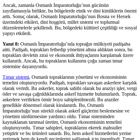
Ancak, zamanla Osmanlı İmparatorluğu’nun gücünün
zayıflamasıyla birlikte, bu bölgelerde etnik ve dini kimliklerin önemi
arttı. Sonuç olarak, Osmanlı İmparatorluğu’nun Bosna ve Hersek
üzerindeki etkileri, dini hoşgörü, millet sistemi ve toplumsal
düzenlemelerle şekillendi. Bu, bölgedeki kültürel çeşitliliği ve sosyal
yapıyı etkiledi.
Yanıt 8:
Osmanlı İmparatorluğu’nda toprağın mülkiyeti padişaha
aitti. Padişah, toprakları fethedip yönetimi altına aldıktan sonra, bu
toprakları devletin zirai ve ekonomik ihtiyaçlarını karşılamak üzere
kullanırdı. Ancak, bu toprakların kullanımı çoğu zaman tımar
sistemine dayanıyordu.
Tımar sistemi
, Osmanlı topraklarının yönetimi ve ekonomisinin
temelini oluşturuyordu. Padişah, toprakları savaşan askerlere karşılık
olarak verirdi. Bu askerler, toprak sahibi olarak bu araziyi işler, vergi
öder ve savaşa çağrıldıklarında askerî hizmette bulunurlardı. Toprak,
askerlere verilirken ömür boyu sahiplenilmezdi. Bu araziler
genellikle dönemsel olarak kiralanırdı. Bu, Osmanlı
İmparatorluğu’nun sürekli olarak askerî güçlerini beslemesine ve
yönetimi sürdürmesine yardımcı oldu. Tımar sisteminden
kaynaklanan tarımsal üretim, Osmanlı ekonomisinin temelini
oluşturuyordu. Tımar sahipleri, topraklarını ekerek mahsuller
yetiştirir ve bu ürünleri satardı. Bu, hem askerî hizmetlerini yerine
getirmek hem de kendi geçimlerini sağlamak için önemliydi. Tımar