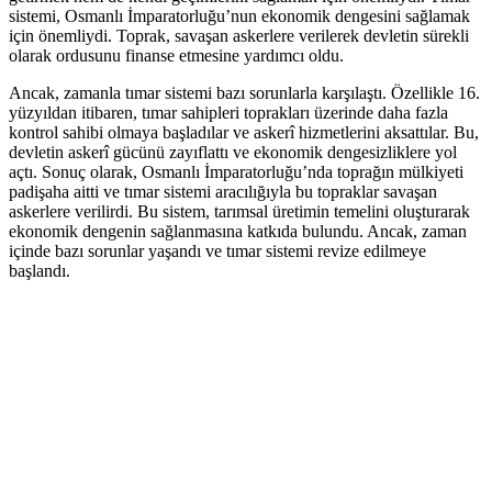
sistemi, Osmanlı İmparatorluğu’nun ekonomik dengesini sağlamak
için önemliydi. Toprak, savaşan askerlere verilerek devletin sürekli
olarak ordusunu finanse etmesine yardımcı oldu.
Ancak, zamanla tımar sistemi bazı sorunlarla karşılaştı. Özellikle 16.
yüzyıldan itibaren, tımar sahipleri toprakları üzerinde daha fazla
kontrol sahibi olmaya başladılar ve askerî hizmetlerini aksattılar. Bu,
devletin askerî gücünü zayıflattı ve ekonomik dengesizliklere yol
açtı. Sonuç olarak, Osmanlı İmparatorluğu’nda toprağın mülkiyeti
padişaha aitti ve tımar sistemi aracılığıyla bu topraklar savaşan
askerlere verilirdi. Bu sistem, tarımsal üretimin temelini oluşturarak
ekonomik dengenin sağlanmasına katkıda bulundu. Ancak, zaman
içinde bazı sorunlar yaşandı ve tımar sistemi revize edilmeye
başlandı.