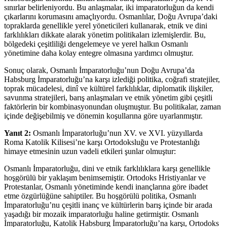
sınırlar belirleniyordu. Bu anlaşmalar, iki imparatorluğun da kendi
çıkarlarını korumasını amaçlıyordu. Osmanlılar, Doğu Avrupa’daki
topraklarda genellikle yerel yöneticileri kullanarak, etnik ve dini
farklılıkları dikkate alarak yönetim politikaları izlemişlerdir. Bu,
bölgedeki çeşitliliği dengelemeye ve yerel halkın Osmanlı
yönetimine daha kolay entegre olmasına yardımcı olmuştur.
Sonuç olarak, Osmanlı İmparatorluğu’nun Doğu Avrupa’da
Habsburg İmparatorluğu’na karşı izlediği politika, coğrafi stratejiler,
toprak mücadelesi, dinî ve kültürel farklılıklar, diplomatik ilişkiler,
savunma stratejileri, barış anlaşmaları ve etnik yönetim gibi çeşitli
faktörlerin bir kombinasyonundan oluşmuştur. Bu politikalar, zaman
içinde değişebilmiş ve dönemin koşullarına göre uyarlanmıştır.
Yanıt 2:
Osmanlı İmparatorluğu’nun XV. ve XVI. yüzyıllarda
Roma Katolik Kilisesi’ne karşı Ortodoksluğu ve Protestanlığı
himaye etmesinin uzun vadeli etkileri şunlar olmuştur:
Osmanlı İmparatorluğu, dini ve etnik farklılıklara karşı genellikle
hoşgörülü bir yaklaşım benimsemiştir. Ortodoks Hristiyanlar ve
Protestanlar, Osmanlı yönetiminde kendi inançlarına göre ibadet
etme özgürlüğüne sahiptiler. Bu hoşgörülü politika, Osmanlı
İmparatorluğu’nu çeşitli inanç ve kültürlerin barış içinde bir arada
yaşadığı bir mozaik imparatorluğu haline getirmiştir. Osmanlı
İmparatorluğu, Katolik Habsburg İmparatorluğu’na karşı, Ortodoks