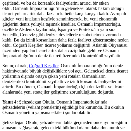
çeşitlendi ve bu da korsanlık faaliyetlerini artırıcı bir etken
oldu. Osmanlı İmparatorluğu’nun geleneksel olarak hakim olduğu
ticaret yolları artık daha fazla rekabetle karşı karşıya kaldı. Avrupalı
güçler, yeni kıtaların keşfiyle zenginleşerek, bu yeni ekonomik
güçlerini deniz yoluyla taşımak istediler. Osmanlı İmparatorluğu,
özellikle Akdeniz kıyılarında, İspanya ve Portekiz’in yanı sıra
Venedik, Ceneviz gibi denizci devletlerle rekabet etmek zorunda
kaldı. Bu da izinli korsanların daha fazla faaliyet göstermesine neden
oldu. Coğrafi Keşifler, ticaret yollarını değiştirdi. Atlantik Okyanusu
üzerinden yapılan ticaret artık daha cazip hale geldi ve Osmanlı
İmparatorluğu’nun deniz ticareti üzerindeki kontrolünü zayıflattı.
Sonuç olarak,
Coğrafi Keşifler
, Osmanlı İmparatorluğu’nun deniz
hakimiyetinde büyük değişikliklere yol açtı. Geleneksel deniz ticaret
yollarının dışında ortaya çıkan yeni rotalar, Osmanlıların
denizlerdeki kontrolünü zayıflattı ve izinli korsanlık faaliyetlerini
artırdı. Bu dönem, Osmanlı İmparatorluğu için denizcilik ve ticaret
alanlarında yeni stratejiler geliştirme zorunluluğunu doğurdu.
Yanıt 4:
Şehzadegan Okulu, Osmanlı İmparatorluğu’nda
şehzadelerin (veliaht prenslerin) eğitildiği bir kurumdu. Bu okulun
Osmanlı yönetim yapısına etkileri şunlar olabilir:
Şehzadegan Okulu, şehzadelerin tahta geçmeden önce iyi bir eğitim
almasını sağlayarak, gelecekteki hükümdarların daha donanımlı ve