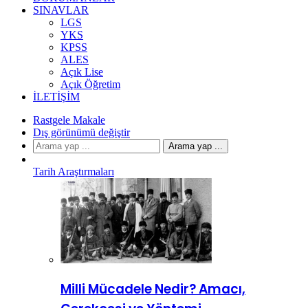
SINAVLAR
LGS
YKS
KPSS
ALES
Açık Lise
Açık Öğretim
İLETIŞIM
Rastgele Makale
Dış görünümü değiştir
Arama yap ...
Tarih Araştırmaları
Milli Mücadele Nedir? Amacı,