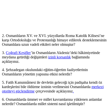
2. Osmanlıların XV. ve XVI. yüzyıllarda Roma Katolik Kilisesi’ne
karşı Ortodoksluğu ve Protestanlığı himaye edilerek desteklemesinin
Osmanlılara uzun vadeli etkileri neler olmuştur?
3.
Coğrafi Keşifler
’in Osmanlıların Akdeniz’deki hâkimiyetinde
meydana getirdiği değişimleri
izinli korsanlık
bağlamında
açıklayınız.
4. Şehzadegan okulundaki eğitim-öğretim faaliyetlerinin
Osmanlıların yönetim yapısına etkisi nelerdir?
5. Fatih Kanunnâmesi ile devletin geleceği için padişaha kendi öz
kardeşlerini bile öldürme izninin verilmesini Osmanlılarda
merkezi
otoriteyi güçlendirme
çerçevesinde açıklayınız
.
6. Osmanlılarda ümmet ve millet kavramlarına yüklenen anlamlar
nelerdir? Osmanlılarda millet sistemi nasıl işletilmiştir?