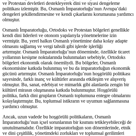
ve Protestan devletleri destekleyerek dini ve siyasi dengeleme
politikası izlemiştir. Bu, Osmanlı İmparatorluğu’nun Avrupa’daki
dengeleri şekillendirmesine ve kendi çıkarlarını korumasına yardımcı
olmuştur.
Osmanlı İmparatorluğu, Ortodoks ve Protestan bölgeleri genellikle
kendi dini liderleri ve otonom yapılarıyla yönetmelerine izin
vermiştir. Bu, yerel halkın Osmanlı yönetimine daha kolay adapte
olmasını sağlamış ve vergi tahsili gibi işlerde işlerliği
artırmıştır. Osmanlı İmparatorluğu’nun döneminde, özellikle ticaret
yollarının kesişme noktalarında bulunmaları sebebiyle, Ortodoks
bölgeleri ekonomik olarak önemliydi. Bu bölgeler, Osmanlı
ekonomisine katkıda bulunmuş ve bu da imparatorluğun ekonomik
gücünü artırmıştır. Osmanlı İmparatorluğu’nun hoşgörülü politikası
sayesinde, farklı inanç ve kültürler arasında etkileşim ve alışveriş
olmuştur. Bu, sanat, edebiyat ve mimarlık gibi alanlarda zengin bir
kültürel mirasın oluşmasına katkıda bulunmuştur. Hoşgörülü
politika, farklı dini grupların Osmanlı toplumuna entegre olmalarını
kolaylaştırmıştır. Bu, toplumsal istikrarın ve uyumun sağlanmasına
yardımcı olmuştur.
Ancak, uzun vadede bu hoşgörülü politikaların, Osmanlı
İmparatorluğu’nun içsel sorunlarının bir kısmını tetikleyebileceği de
unutulmamalıdır. Özellikle imparatorluğun son dönemlerinde, etnik
ve dini çeşitlilik, yönetimdeki zorlukları ve toplumsal gerilimleri