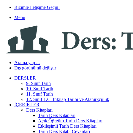
Bizimle İletişime Geçin!
Menü
Arama yap ...
Dış görünümü değiştir
DERSLER
9. Sınıf Tarih
10. Sınıf Tarih
11. Sınıf Tarih
12. Sınıf T.C. İnkılap Tarihi ve Atatürkçülük
İÇERIKLER
Ders Kitapları
Tarih Ders Kitapları
Açık Öğretim Tarih Ders Kitapları
Etkileşimli Tarih Ders Kitapları
Tarih Ders Kitabı Cevapları