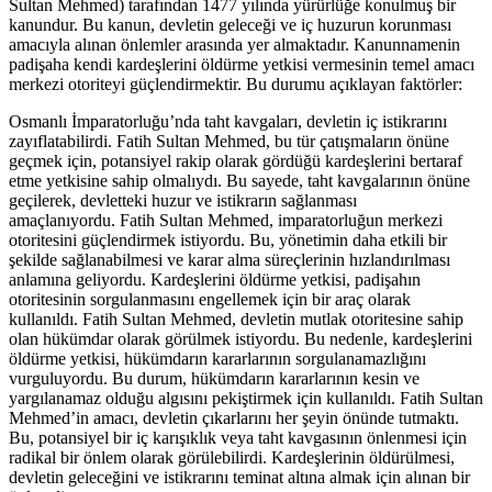
Sultan Mehmed) tarafından 1477 yılında yürürlüğe konulmuş bir
kanundur. Bu kanun, devletin geleceği ve iç huzurun korunması
amacıyla alınan önlemler arasında yer almaktadır. Kanunnamenin
padişaha kendi kardeşlerini öldürme yetkisi vermesinin temel amacı
merkezi otoriteyi güçlendirmektir. Bu durumu açıklayan faktörler:
Osmanlı İmparatorluğu’nda taht kavgaları, devletin iç istikrarını
zayıflatabilirdi. Fatih Sultan Mehmed, bu tür çatışmaların önüne
geçmek için, potansiyel rakip olarak gördüğü kardeşlerini bertaraf
etme yetkisine sahip olmalıydı. Bu sayede, taht kavgalarının önüne
geçilerek, devletteki huzur ve istikrarın sağlanması
amaçlanıyordu. Fatih Sultan Mehmed, imparatorluğun merkezi
otoritesini güçlendirmek istiyordu. Bu, yönetimin daha etkili bir
şekilde sağlanabilmesi ve karar alma süreçlerinin hızlandırılması
anlamına geliyordu. Kardeşlerini öldürme yetkisi, padişahın
otoritesinin sorgulanmasını engellemek için bir araç olarak
kullanıldı. Fatih Sultan Mehmed, devletin mutlak otoritesine sahip
olan hükümdar olarak görülmek istiyordu. Bu nedenle, kardeşlerini
öldürme yetkisi, hükümdarın kararlarının sorgulanamazlığını
vurguluyordu. Bu durum, hükümdarın kararlarının kesin ve
yargılanamaz olduğu algısını pekiştirmek için kullanıldı. Fatih Sultan
Mehmed’in amacı, devletin çıkarlarını her şeyin önünde tutmaktı.
Bu, potansiyel bir iç karışıklık veya taht kavgasının önlenmesi için
radikal bir önlem olarak görülebilirdi. Kardeşlerinin öldürülmesi,
devletin geleceğini ve istikrarını teminat altına almak için alınan bir