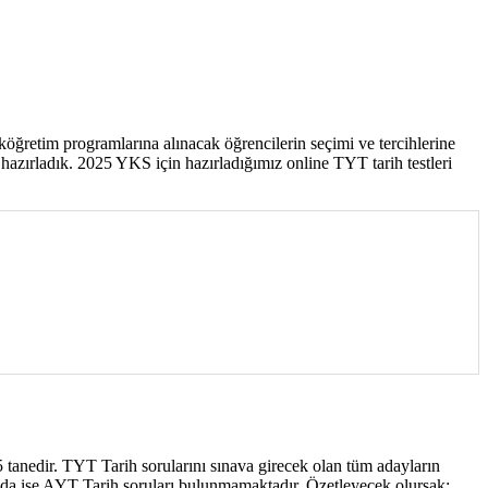
retim programlarına alınacak öğrencilerin seçimi ve tercihlerine
ri hazırladık. 2025 YKS için hazırladığımız online TYT tarih testleri
 tanedir. TYT Tarih sorularını sınava girecek olan tüm adayların
anda ise AYT Tarih soruları bulunmamaktadır. Özetleyecek olursak;