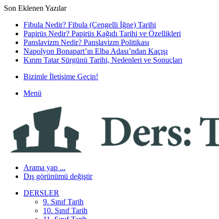
Son Eklenen Yazılar
Fibula Nedir? Fibula (Çengelli İğne) Tarihi
Papirüs Nedir? Papirüs Kağıdı Tarihi ve Özellikleri
Panslavizm Nedir? Panslavizm Politikası
Napolyon Bonapart’ın Elba Adası’ndan Kaçışı
Kırım Tatar Sürgünü Tarihi, Nedenleri ve Sonuçları
Bizimle İletişime Geçin!
Menü
Arama yap ...
Dış görünümü değiştir
DERSLER
9. Sınıf Tarih
10. Sınıf Tarih