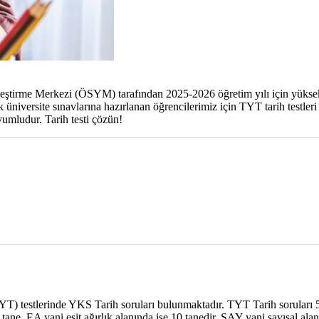
irme Merkezi (ÖSYM) tarafından 2025-2026 öğretim yılı için yükseköğ
ak üniversite sınavlarına hazırlanan öğrencilerimiz için TYT tarih testle
yumludur. Tarih testi çözün!
YT) testlerinde YKS Tarih soruları bulunmaktadır. TYT Tarih soruları 5
ane, EA yani eşit ağırlık alanında ise 10 tanedir. SAY yani sayısal al