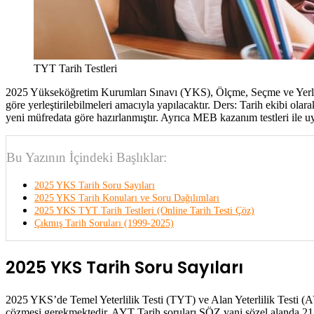
TYT Tarih Testleri
2025 Yükseköğretim Kurumları Sınavı (YKS), Ölçme, Seçme ve Yerleşt
göre yerleştirilebilmeleri amacıyla yapılacaktır. Ders: Tarih ekibi olar
yeni müfredata göre hazırlanmıştır. Ayrıca MEB kazanım testleri ile u
Bu Yazının İçindeki Başlıklar:
2025 YKS Tarih Soru Sayıları
2025 YKS Tarih Konuları ve Soru Dağılımları
2025 YKS TYT Tarih Testleri (Online Tarih Testi Çöz)
Çıkmış Tarih Soruları (1999-2025)
2025 YKS Tarih Soru Sayıları
2025 YKS’de Temel Yeterlilik Testi (TYT) ve Alan Yeterlilik Testi (A
çözmesi gerekmektedir. AYT Tarih soruları SÖZ yani sözel alanda 21 t