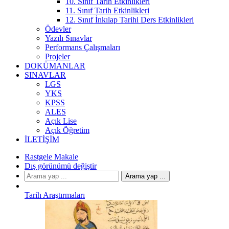
10. Sınıf Tarih Etkinlikleri
11. Sınıf Tarih Etkinlikleri
12. Sınıf İnkılap Tarihi Ders Etkinlikleri
Ödevler
Yazılı Sınavlar
Performans Çalışmaları
Projeler
DOKÜMANLAR
SINAVLAR
LGS
YKS
KPSS
ALES
Açık Lise
Açık Öğretim
İLETIŞIM
Rastgele Makale
Dış görünümü değiştir
Arama yap ...
Tarih Araştırmaları