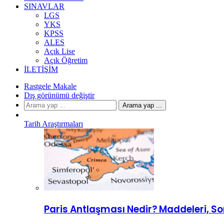
SINAVLAR
LGS
YKS
KPSS
ALES
Açık Lise
Açık Öğretim
İLETIŞIM
Rastgele Makale
Dış görünümü değiştir
Arama yap ...
Tarih Araştırmaları
Paris Antlaşması Nedir? Maddeleri, S