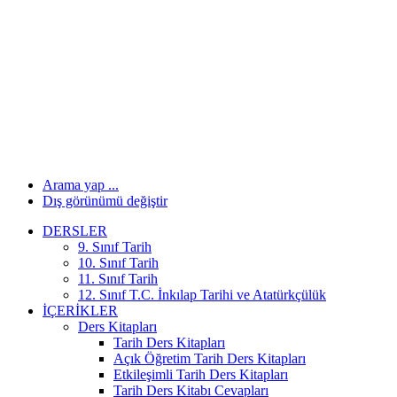
Arama yap ...
Dış görünümü değiştir
DERSLER
9. Sınıf Tarih
10. Sınıf Tarih
11. Sınıf Tarih
12. Sınıf T.C. İnkılap Tarihi ve Atatürkçülük
İÇERIKLER
Ders Kitapları
Tarih Ders Kitapları
Açık Öğretim Tarih Ders Kitapları
Etkileşimli Tarih Ders Kitapları
Tarih Ders Kitabı Cevapları