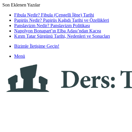
Son Eklenen Yazılar
Fibula Nedir? Fibula (Çengelli İğne) Tarihi
Papirüs Nedir? Papirüs Kağıdı Tarihi ve Özellikleri
Panslavizm Nedir? Panslavizm Politikası
Napolyon Bonapart’ın Elba Adası’ndan Kaçışı
Kırım Tatar Sürgünü Tarihi, Nedenleri ve Sonuçları
Bizimle İletişime Geçin!
Menü