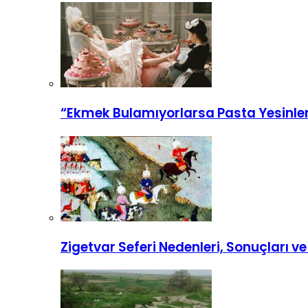
“Ekmek Bulamıyorlarsa Pasta Yesinler
Zigetvar Seferi Nedenleri, Sonuçları v