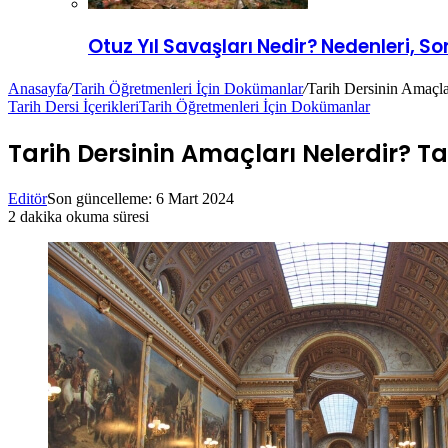
Otuz Yıl Savaşları Nedir? Nedenleri, S
Anasayfa
/
Tarih Öğretmenleri İçin Dokümanlar
/
Tarih Dersinin Amaçla
Tarih Dersi İçerikleri
Tarih Öğretmenleri İçin Dokümanlar
Tarih Dersinin Amaçları Nelerdir? Ta
Editör
Son güncelleme: 6 Mart 2024
2 dakika okuma süresi