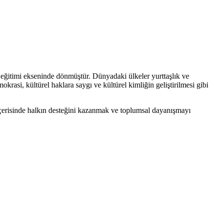
k eğitimi ekseninde dönmüştür. Dünyadaki ülkeler yurttaşlık ve
okrasi, kültürel haklara saygı ve kültürel kimliğin geliştirilmesi gibi
ı içerisinde halkın desteğini kazanmak ve toplumsal dayanışmayı