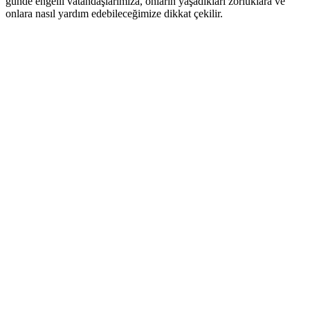
günde engelli vatandaşlarımıza, onların yaşadıkları zorluklara ve
onlara nasıl yardım edebileceğimize dikkat çekilir.