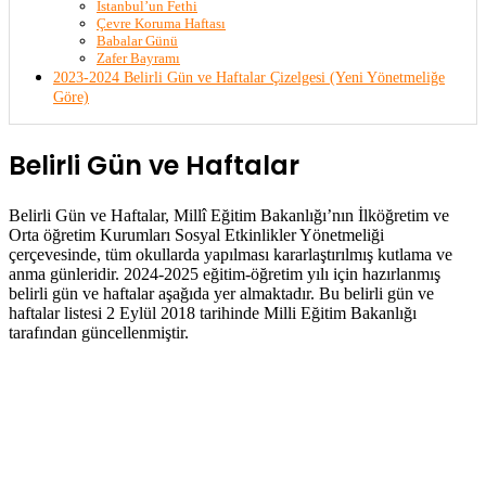
İstanbul’un Fethi
Çevre Koruma Haftası
Babalar Günü
Zafer Bayramı
2023-2024 Belirli Gün ve Haftalar Çizelgesi (Yeni Yönetmeliğe
Göre)
Belirli Gün ve Haftalar
Belirli Gün ve Haftalar, Millî Eğitim Bakanlığı’nın İlköğretim ve
Orta öğretim Kurumları Sosyal Etkinlikler Yönetmeliği
çerçevesinde, tüm okullarda yapılması kararlaştırılmış kutlama ve
anma günleridir. 2024-2025 eğitim-öğretim yılı için hazırlanmış
belirli gün ve haftalar aşağıda yer almaktadır. Bu belirli gün ve
haftalar listesi 2 Eylül 2018 tarihinde Milli Eğitim Bakanlığı
tarafından güncellenmiştir.