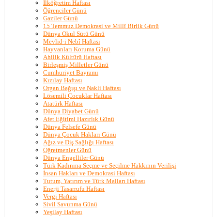
İlköğretim Haftası
Öğrenciler Günü
Gaziler Günü
15 Temmuz Demokrasi ve Millî Birlik Günü
Dünya Okul Sütü Günü
Mevlid-i Nebî Haftası
Hayvanları Koruma Günü
Ahilik Kültürü Haftası
Birleşmiş Milletler Günü
Cumhuriyet Bayramı
Kızılay Haftası
Organ Bağışı ve Nakli Haftası
Lösemili Çocuklar Haftası
Atatürk Haftası
Dünya Diyabet Günü
Afet Eğitimi Hazırlık Günü
Dünya Felsefe Günü
Dünya Çocuk Hakları Günü
Ağız ve Diş Sağlığı Haftası
Öğretmenler Günü
Dünya Engelliler Günü
Türk Kadınına Seçme ve Seçilme Hakkının Verilişi
İnsan Hakları ve Demokrasi Haftası
Tutum, Yatırım ve Türk Malları Haftası
Enerji Tasarrufu Haftası
Vergi Haftası
Sivil Savunma Günü
Yeşilay Haftası