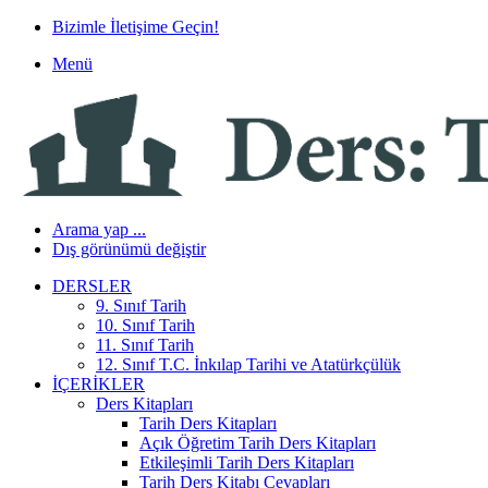
Bizimle İletişime Geçin!
Menü
Arama yap ...
Dış görünümü değiştir
DERSLER
9. Sınıf Tarih
10. Sınıf Tarih
11. Sınıf Tarih
12. Sınıf T.C. İnkılap Tarihi ve Atatürkçülük
İÇERIKLER
Ders Kitapları
Tarih Ders Kitapları
Açık Öğretim Tarih Ders Kitapları
Etkileşimli Tarih Ders Kitapları
Tarih Ders Kitabı Cevapları