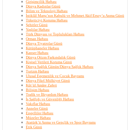
Girişimcilik Haftası
Dünya Kadınlar Günü
Bilim ve Teknoloji Haftası
İstiklâl Marşı’nın Kabulü ve Mehmet Akif Ersoy’u Anma Günü
Tüketiciyi Koruma Haftası
Şehitler Günü
Yaşlılar Haftası
Türk Dünyası ve Toplulukları Haftası
Orman Haftası
Dünya Tiyatrolar Günü
Kütüphaneler Haftası
Kanser Haftası
Dünya Otizm Farkındalık Günü
Kişisel Verileri Koruma Günü
Dünya Sağlık Günün/Dünya Sağlık Haftası
Turizm Haftası
Ulusal Egemenlik ve Çocuk Bayramı
Dünya Fikrî Mülkiyet Günü
Kût´ül Amâre Zaferi
Bilişim Haftası
Trafik ve İlkyardım Haftası
İş Sağlığı ve Güvenliği Haftası
Vakıflar Haftası
Anneler Günü
Engelliler Haftası
Müzeler Haftası
Atatürk’ü Anma ve Gençlik ve Spor Bayramı
Etik Günü