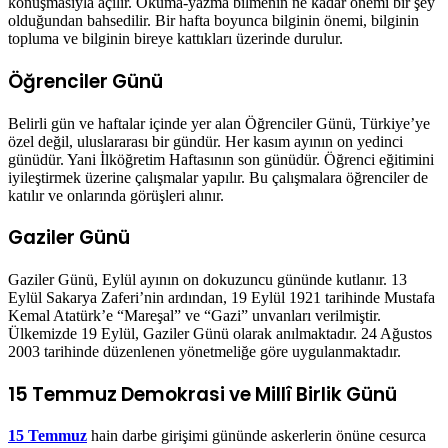
konuşmasıyla açılır. Okuma-yazma bilmenin ne kadar önemi bir şey
olduğundan bahsedilir. Bir hafta boyunca bilginin önemi, bilginin
topluma ve bilginin bireye kattıkları üzerinde durulur.
Öğrenciler Günü
Belirli gün ve haftalar içinde yer alan Öğrenciler Günü, Türkiye’ye
özel değil, uluslararası bir gündür. Her kasım ayının on yedinci
günüdür. Yani İlköğretim Haftasının son günüdür. Öğrenci eğitimini
iyileştirmek üzerine çalışmalar yapılır. Bu çalışmalara öğrenciler de
katılır ve onlarında görüşleri alınır.
Gaziler Günü
Gaziler Günü, Eylül ayının on dokuzuncu gününde kutlanır. 13
Eylül Sakarya Zaferi’nin ardından, 19 Eylül 1921 tarihinde Mustafa
Kemal Atatürk’e “Mareşal” ve “Gazi” unvanları verilmiştir.
Ülkemizde 19 Eylül, Gaziler Günü olarak anılmaktadır. 24 Ağustos
2003 tarihinde düzenlenen yönetmeliğe göre uygulanmaktadır.
15 Temmuz Demokrasi ve Millî Birlik Günü
15 Temmuz
hain darbe girişimi gününde askerlerin önüne cesurca