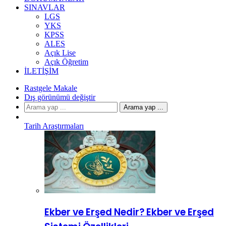
SINAVLAR
LGS
YKS
KPSS
ALES
Açık Lise
Açık Öğretim
İLETIŞIM
Rastgele Makale
Dış görünümü değiştir
Arama yap ...
Tarih Araştırmaları
Ekber ve Erşed Nedir? Ekber ve Erşed