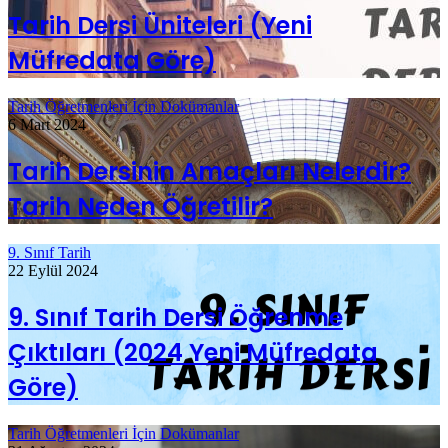
Tarih Dersi Üniteleri (Yeni
Müfredata Göre)
Tarih Öğretmenleri İçin Dokümanlar
6 Mart 2024
Tarih Dersinin Amaçları Nelerdir?
Tarih Neden Öğretilir?
9. Sınıf Tarih
22 Eylül 2024
9. Sınıf Tarih Dersi Öğrenme
Çıktıları (2024 Yeni Müfredata
Göre)
Tarih Öğretmenleri İçin Dokümanlar