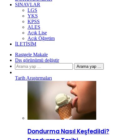
SINAVLAR
LGS
YKS
KPSS
ALES
Açık Lise
Açık Öğretim
İLETIŞIM
Rastgele Makale
Dış görünümü değiştir
Arama yap ...
Tarih Araştırmaları
Dondurma Nasıl Keşfedildi?