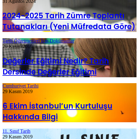
31 Ağustos 2024
2024-2025 Tarih Zümre Toplantı
Tutanakları (Yeni Müfredata Göre)
Tarih Öğretmenleri İçin Dokümanlar
29 Kasım 2019
Değerler Eğitimi Nedir? Tarih
Dersinde Değerler Eğitimi
Cumhuriyet Tarihi
29 Kasım 2019
6 Ekim İstanbul’un Kurtuluşu
Hakkında Bilgi
11. Sınıf Tarih
29 Kasım 2019