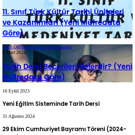
11. Sınıf Türk Kültür Tarihi Üniteleri
ve Kazanımları (Yeni Müfredata
Göre)
Tarih Öğretmenleri İçin Dokümanlar
6 Mart 2024
Tarih Dersi Becerileri Nelerdir? (Yeni
Müfredata Göre)
16 Eylül 2023
Yeni Eğitim Sisteminde Tarih Dersi
31 Ağustos 2024
29 Ekim Cumhuriyet Bayramı Töreni (2024-