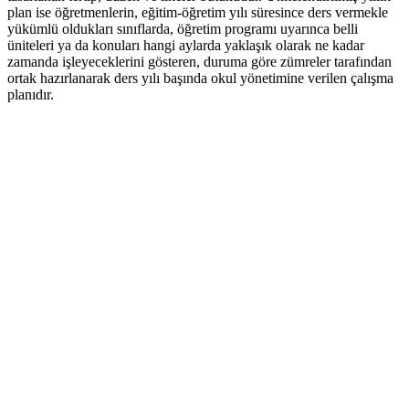
plan ise öğretmenlerin, eğitim-öğretim yılı süresince ders vermekle
yükümlü oldukları sınıflarda, öğretim programı uyarınca belli
üniteleri ya da konuları hangi aylarda yaklaşık olarak ne kadar
zamanda işleyeceklerini gösteren, duruma göre zümreler tarafından
ortak hazırlanarak ders yılı başında okul yönetimine verilen çalışma
planıdır.