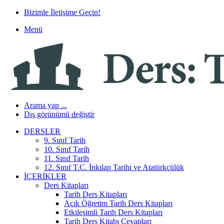
Bizimle İletişime Geçin!
Menü
Arama yap ...
Dış görünümü değiştir
DERSLER
9. Sınıf Tarih
10. Sınıf Tarih
11. Sınıf Tarih
12. Sınıf T.C. İnkılap Tarihi ve Atatürkçülük
İÇERIKLER
Ders Kitapları
Tarih Ders Kitapları
Açık Öğretim Tarih Ders Kitapları
Etkileşimli Tarih Ders Kitapları
Tarih Ders Kitabı Cevapları