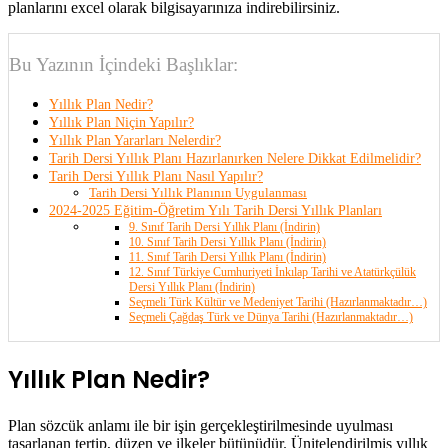
planlarını excel olarak bilgisayarınıza indirebilirsiniz.
Bu Yazının İçindeki Başlıklar:
Yıllık Plan Nedir?
Yıllık Plan Niçin Yapılır?
Yıllık Plan Yararları Nelerdir?
Tarih Dersi Yıllık Planı Hazırlanırken Nelere Dikkat Edilmelidir?
Tarih Dersi Yıllık Planı Nasıl Yapılır?
Tarih Dersi Yıllık Planının Uygulanması
2024-2025 Eğitim-Öğretim Yılı Tarih Dersi Yıllık Planları
9. Sınıf Tarih Dersi Yıllık Planı (İndirin)
10. Sınıf Tarih Dersi Yıllık Planı (İndirin)
11. Sınıf Tarih Dersi Yıllık Planı (İndirin)
12. Sınıf Türkiye Cumhuriyeti İnkılap Tarihi ve Atatürkçülük
Dersi Yıllık Planı (İndirin)
Seçmeli Türk Kültür ve Medeniyet Tarihi (Hazırlanmaktadır…)
Seçmeli Çağdaş Türk ve Dünya Tarihi (Hazırlanmaktadır…)
Yıllık Plan Nedir?
Plan sözcük anlamı ile bir işin gerçekleştirilmesinde uyulması
tasarlanan tertip, düzen ve ilkeler bütünüdür. Ünitelendirilmiş yıllık