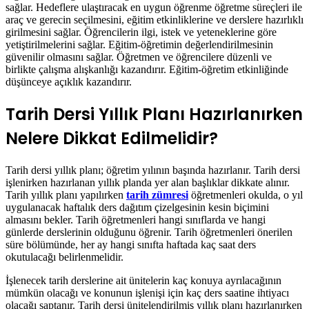
sağlar. Hedeflere ulaştıracak en uygun öğrenme öğretme süreçleri ile
araç ve gerecin seçilmesini, eğitim etkinliklerine ve derslere hazırlıklı
girilmesini sağlar. Öğrencilerin ilgi, istek ve yeteneklerine göre
yetiştirilmelerini sağlar. Eğitim-öğretimin değerlendirilmesinin
güvenilir olmasını sağlar. Öğretmen ve öğrencilere düzenli ve
birlikte çalışma alışkanlığı kazandırır. Eğitim-öğretim etkinliğinde
düşünceye açıklık kazandırır.
Tarih Dersi Yıllık Planı Hazırlanırken
Nelere Dikkat Edilmelidir?
Tarih dersi yıllık planı; öğretim yılının başında hazırlanır. Tarih dersi
işlenirken hazırlanan yıllık planda yer alan başlıklar dikkate alınır.
Tarih yıllık planı yapılırken
tarih zümresi
öğretmenleri okulda, o yıl
uygulanacak haftalık ders dağıtım çizelgesinin kesin biçimini
almasını bekler. Tarih öğretmenleri hangi sınıflarda ve hangi
günlerde derslerinin olduğunu öğrenir. Tarih öğretmenleri önerilen
süre bölümünde, her ay hangi sınıfta haftada kaç saat ders
okutulacağı belirlenmelidir.
İşlenecek tarih derslerine ait ünitelerin kaç konuya ayrılacağının
mümkün olacağı ve konunun işlenişi için kaç ders saatine ihtiyacı
olacağı saptanır. Tarih dersi ünitelendirilmiş yıllık planı hazırlanırken