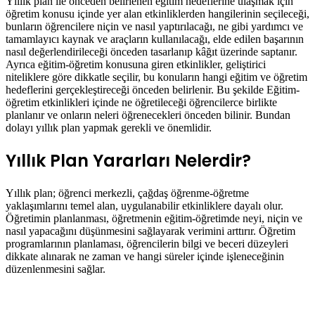
Yıllık plan ile önceden belirlenen eğitim hedeflerine ulaşmak için
öğretim konusu içinde yer alan etkinliklerden hangilerinin seçileceği,
bunların öğrencilere niçin ve nasıl yaptırılacağı, ne gibi yardımcı ve
tamamlayıcı kaynak ve araçların kullanılacağı, elde edilen başarının
nasıl değerlendirileceği önceden tasarlanıp kâğıt üzerinde saptanır.
Ayrıca eğitim-öğretim konusuna giren etkinlikler, geliştirici
niteliklere göre dikkatle seçilir, bu konuların hangi eğitim ve öğretim
hedeflerini gerçekleştireceği önceden belirlenir. Bu şekilde Eğitim-
öğretim etkinlikleri içinde ne öğretileceği öğrencilerce birlikte
planlanır ve onların neleri öğrenecekleri önceden bilinir. Bundan
dolayı yıllık plan yapmak gerekli ve önemlidir.
Yıllık Plan Yararları Nelerdir?
Yıllık plan; öğrenci merkezli, çağdaş öğrenme-öğretme
yaklaşımlarını temel alan, uygulanabilir etkinliklere dayalı olur.
Öğretimin planlanması, öğretmenin eğitim-öğretimde neyi, niçin ve
nasıl yapacağını düşünmesini sağlayarak verimini arttırır. Öğretim
programlarının planlaması, öğrencilerin bilgi ve beceri düzeyleri
dikkate alınarak ne zaman ve hangi süreler içinde işleneceğinin
düzenlenmesini sağlar.