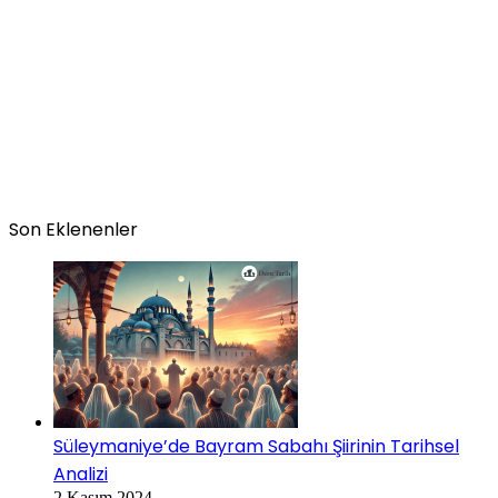
Son Eklenenler
Süleymaniye’de Bayram Sabahı Şiirinin Tarihsel
Analizi
2 Kasım 2024