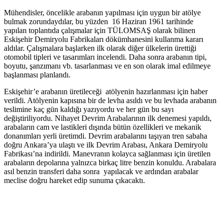
Mühendisler, öncelikle arabanın yapılması için uygun bir atölye
bulmak zorundaydılar, bu yüzden 16 Haziran 1961 tarihinde
yapılan toplantıda çalışmalar için TÜLOMSAŞ olarak bilinen
Eskişehir Demiryolu Fabrikaları dökümhanesini kullanma kararı
aldılar. Çalışmalara başlarken ilk olarak diğer ülkelerin ürettiği
otomobil tipleri ve tasarımları incelendi. Daha sonra arabanın tipi,
boyutu, şanzımanı vb. tasarlanması ve en son olarak imal edilmeye
başlanması planlandı.
Eskişehir’e arabanın üretileceği atölyenin hazırlanması için haber
verildi. Atölyenin kapısına bir de levha asıldı ve bu levhada arabanın
teslimine kaç gün kaldığı yazıyordu ve her gün bu sayı
değiştiriliyordu. Nihayet Devrim Arabalarının ilk denemesi yapıldı,
arabaların cam ve lastikleri dışında bütün özellikleri ve mekanik
donanımları yerli üretimdi. Devrim arabalarını taşıyan tren sabaha
doğru Ankara’ya ulaştı ve ilk Devrim Arabası, Ankara Demiryolu
Fabrikası’na indirildi. Manevranın kolayca sağlanması için üretilen
arabaların depolarına yalnızca birkaç litre benzin konuldu. Arabalara
asıl benzin transferi daha sonra yapılacak ve ardından arabalar
meclise doğru hareket edip sunuma çıkacaktı.