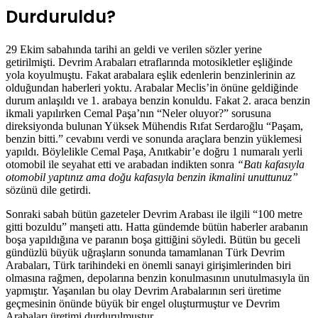
Durduruldu?
29 Ekim sabahında tarihi an geldi ve verilen sözler yerine
getirilmişti. Devrim Arabaları etraflarında motosikletler eşliğinde
yola koyulmuştu. Fakat arabalara eşlik edenlerin benzinlerinin az
olduğundan haberleri yoktu. Arabalar Meclis’in önüne geldiğinde
durum anlaşıldı ve 1. arabaya benzin konuldu. Fakat 2. araca benzin
ikmali yapılırken Cemal Paşa’nın “Neler oluyor?” sorusuna
direksiyonda bulunan Yüksek Mühendis Rıfat Serdaroğlu “Paşam,
benzin bitti.” cevabını verdi ve sonunda araçlara benzin yüklemesi
yapıldı. Böylelikle Cemal Paşa, Anıtkabir’e doğru 1 numaralı yerli
otomobil ile seyahat etti ve arabadan indikten sonra
“Batı kafasıyla
otomobil yaptınız ama doğu kafasıyla benzin ikmalini unuttunuz”
sözünü dile getirdi.
Sonraki sabah bütün gazeteler Devrim Arabası ile ilgili “100 metre
gitti bozuldu” manşeti attı. Hatta gündemde bütün haberler arabanın
boşa yapıldığına ve paranın boşa gittiğini söyledi. Bütün bu geceli
gündüzlü büyük uğraşların sonunda tamamlanan Türk Devrim
Arabaları, Türk tarihindeki en önemli sanayi girişimlerinden biri
olmasına rağmen, depolarına benzin konulmasının unutulmasıyla ün
yapmıştır. Yaşanılan bu olay Devrim Arabalarının seri üretime
geçmesinin önünde büyük bir engel oluşturmuştur ve Devrim
Arabaları üretimi durdurulmuştur.