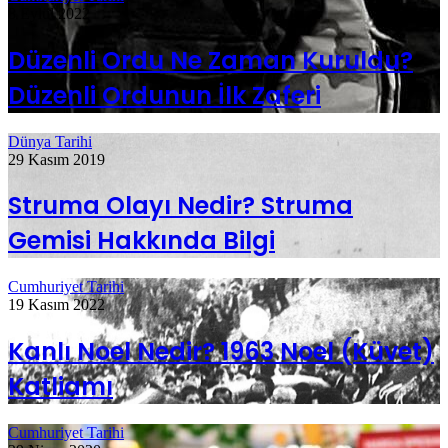
8 Eylül 2022
Düzenli Ordu Ne Zaman Kuruldu?
Düzenli Ordunun İlk Zaferi
Dünya Tarihi
29 Kasım 2019
Struma Olayı Nedir? Struma
Gemisi Hakkında Bilgi
Cumhuriyet Tarihi
19 Kasım 2022
Kanlı Noel Nedir? 1963 Noel (Küvet)
Katliamı
Cumhuriyet Tarihi