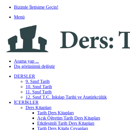
Bizimle İletişime Geçin!
Menü
Arama yap ...
Dış görünümü değiştir
DERSLER
9. Sınıf Tarih
10. Sınıf Tarih
11. Sınıf Tarih
12. Sınıf T.C. İnkılap Tarihi ve Atatürkçülük
İÇERIKLER
Ders Kitapları
Tarih Ders Kitapları
Açık Öğretim Tarih Ders Kitapları
Etkileşimli Tarih Ders Kitapları
Tarih Ders Kitabı Cevapları