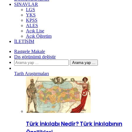
SINAVLAR
LGS
YKS
KPSS
ALES
Açık Lise
Açık Öğretim
İLETIŞIM
Rastgele Makale
Dış görünümü değiştir
Arama yap ...
Tarih Araştırmaları
Türk İnkılabı Nedir? Türk İnkılabının