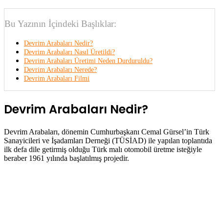
Bu Yazının İçindeki Başlıklar:
Devrim Arabaları Nedir?
Devrim Arabaları Nasıl Üretildi?
Devrim Arabaları Üretimi Neden Durduruldu?
Devrim Arabaları Nerede?
Devrim Arabaları Filmi
Devrim Arabaları Nedir?
Devrim Arabaları, dönemin Cumhurbaşkanı Cemal Gürsel’in Türk
Sanayicileri ve İşadamları Derneği (TÜSİAD) ile yapılan toplantıda
ilk defa dile getirmiş olduğu Türk malı otomobil üretme isteğiyle
beraber 1961 yılında başlatılmış projedir.