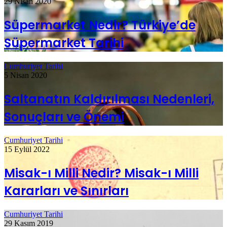
29 Nisan 2020
Süpermarket Nedir? Türkiye’de
Süpermarket Tarihi
Cumhuriyet Tarihi
5 Nisan 2020
Saltanatın Kaldırılması Nedenleri,
Sonuçları ve Önemi
Cumhuriyet Tarihi
15 Eylül 2022
Misak-ı Milli Nedir? Misak-ı Milli
Kararları ve Sınırları
Cumhuriyet Tarihi
29 Kasım 2019