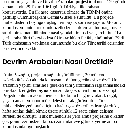
bir durum yaşandı ve Devrim Arabaları projesi toplamda 129 günde
tamamlandı. 29 Ekim 1961 günü Türkiye, ilk arabasını
konuşuyordu. Bu ilk araç kusursuz olmasa da TBMM önüne
getirilip Cumhurbaşkanı Cemal Gürsel’e sunuldu. Bu projede
mühendislerin boşluğa düştüğü en büyük soru ise şuydu: Motoru,
kaportası ve bütün mekanik özellikleri Türklere ait bir araç, böyle
sınırlı bir zaman diliminde nasıl yapılabilir nasıl yetiştirebilirdi? Bu
yerli araba fikri ülkeyi adeta fikir ayrılıkları ile ikiye bölmüştü. Yerli
Türk arabasının yapılması durumunda bu olay Türk tarihi açısından
bir devrim olacaktır.
Devrim Arabaları Nasıl Üretildi?
Emin Bozoğlu, projenin sağlıklı yürütülmesi, 20 mühendisin
psikolojik baskı altında kalmasının önüne geçilmesi ve özellikle
arabanın yapımı sırasında gereken tüm yardımların sağlanmasındaki
bürokratik engelleri aşma konusunda çok önemli bir role sahipti.
Projede bulunan 20 mühendis artık bunu bir görev olarak değil;
yaşam amacı ve onur mücadelesi olarak görüyordu. Türk
mühendisler yerli araba için o kadar çok özverili çalışmışlardı ki,
hafta sonları dahil olmak üzere günlük 12 saate çıkan çalışma
süreleri de olmuştu. Türk mühendisler yerli araba projesine o kadar
çok gönül vermişlerdi ki bazı zamanlar eve gitmek yerine araba
kaportasında uyumuşlardı.