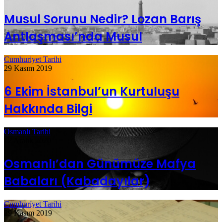
Musul Sorunu Nedir? Lozan Barış
Antlaşması’nda Musul
Cumhuriyet Tarihi
29 Kasım 2019
6 Ekim İstanbul’un Kurtuluşu
Hakkında Bilgi
Osmanlı Tarihi
12 Aralık 2020
Osmanlı’dan Günümüze Mafya
Babaları (Kabadayılar)
Cumhuriyet Tarihi
29 Kasım 2019