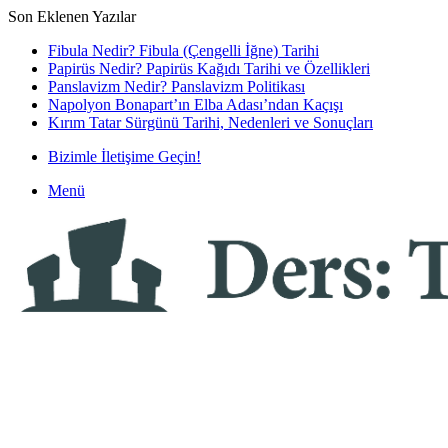
Son Eklenen Yazılar
Fibula Nedir? Fibula (Çengelli İğne) Tarihi
Papirüs Nedir? Papirüs Kağıdı Tarihi ve Özellikleri
Panslavizm Nedir? Panslavizm Politikası
Napolyon Bonapart’ın Elba Adası’ndan Kaçışı
Kırım Tatar Sürgünü Tarihi, Nedenleri ve Sonuçları
Bizimle İletişime Geçin!
Menü