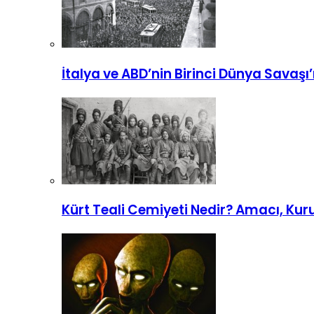
İtalya ve ABD’nin Birinci Dünya Savaşı’
Kürt Teali Cemiyeti Nedir? Amacı, Kur