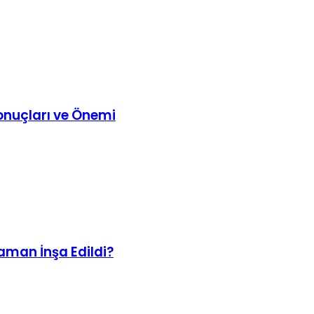
Sonuçları ve Önemi
aman İnşa Edildi?