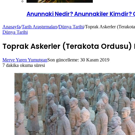
Anunnaki Nedir? Anunnakiler Kimdir? 
Anasayfa
/
Tarih Araştırmaları
/
Dünya Tarihi
/
Toprak Askerler (Terakota
Dünya Tarihi
Toprak Askerler (Terakota Ordusu) Ne
Merve Yaren Yumutgan
Son güncelleme: 30 Kasım 2019
7 dakika okuma süresi