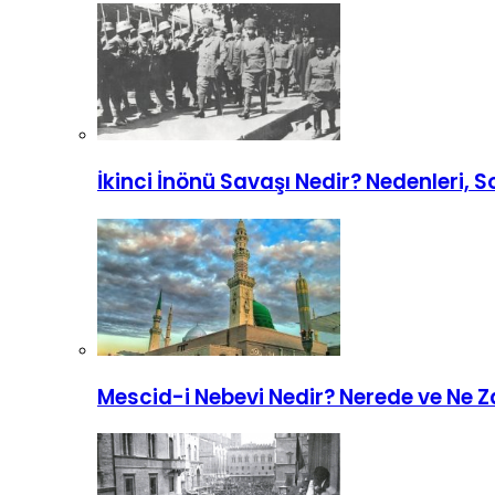
İkinci İnönü Savaşı Nedir? Nedenleri, 
Mescid-i Nebevi Nedir? Nerede ve Ne Z