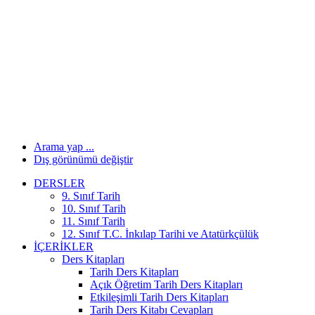
Arama yap ...
Dış görünümü değiştir
DERSLER
9. Sınıf Tarih
10. Sınıf Tarih
11. Sınıf Tarih
12. Sınıf T.C. İnkılap Tarihi ve Atatürkçülük
İÇERIKLER
Ders Kitapları
Tarih Ders Kitapları
Açık Öğretim Tarih Ders Kitapları
Etkileşimli Tarih Ders Kitapları
Tarih Ders Kitabı Cevapları