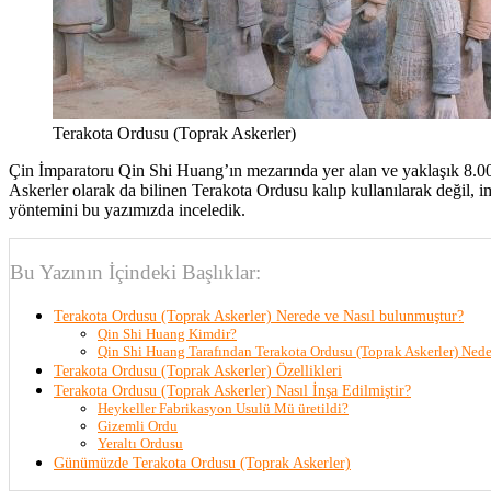
Terakota Ordusu (Toprak Askerler)
Çin İmparatoru Qin Shi Huang’ın mezarında yer alan ve yaklaşık 8.00
Askerler olarak da bilinen Terakota Ordusu kalıp kullanılarak değil, i
yöntemini bu yazımızda inceledik.
Bu Yazının İçindeki Başlıklar:
Terakota Ordusu (Toprak Askerler) Nerede ve Nasıl bulunmuştur?
Qin Shi Huang Kimdir?
Qin Shi Huang Tarafından Terakota Ordusu (Toprak Askerler) Neden
Terakota Ordusu (Toprak Askerler) Özellikleri
Terakota Ordusu (Toprak Askerler) Nasıl İnşa Edilmiştir?
Heykeller Fabrikasyon Usulü Mü üretildi?
Gizemli Ordu
Yeraltı Ordusu
Günümüzde Terakota Ordusu (Toprak Askerler)