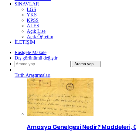
SINAVLAR
LGS
YKS
KPSS
ALES
Açık Lise
Açık Öğretim
İLETIŞIM
Rastgele Makale
Dış görünümü değiştir
Arama yap ...
Tarih Araştırmaları
Amasya Genelgesi Nedir? Maddeleri, 