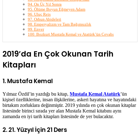
94. On Üç Yıl Sonra
95. Ölüme Boyun Eğmeyen Adam
96. Uluç Reis
97. Orhun Abideleri
98. Emperyalizm ve Tam Bağımsızlık
99. Enver
100. Bozkurt Mustafa Kemal ve Atatürk’ün Cevabı
2019’da En Çok Okunan Tarih
Kitapları
1. Mustafa Kemal
Yılmaz Özdil’in yazdığı bu kitap,
Mustafa Kemal Atatürk
’ün
kişisel özelliklerine, insan ilişkilerine, askeri hayatına ve hayatındaki
birtakım zorluklara değinmiştir. 2019 yılında en çok okunan kitaplar
listesinde birinci sırada yer alan Mustafa Kemal kitabını aynı
zamanda en iyi tarih kitapları listesinde de yer bulacaktır.
2. 21. Yüzyıl İçin 21 Ders