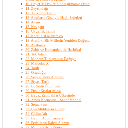
10. Heyet 3: Devletin Anlaşılmamış Devri
11. Zeytindağı
12. Türklerin Tarihi
13. Arapların Gözüyle Haçlı Seferleri
14. Adam
15. Kavgam
16. Uygarlık Tarihi
17. Komünist Manifesto
18. Atatürk: Bir Milletin Yeniden Doğuşu
19. Anabasis
20. Zabit ve Kumandan ile Hasbihal
21. Tek Adam
22. Modern Türkiye’nin Doğuşu
23. Malcolm X
24. Tarih
25. Ortadoğu
26. Sosyalizmin Alfabesi
27. Siyasi Tarih
28. Bülbülü Öldürmek
29. Puslu Kıtalar Atlası
30. Beyaz Zambaklar Ülkesinde
31. Amok Koşucusu – Sahaf Mendel
32. Semerkant
33. Bin Muhteşem Güneş
34. Gülün Adı
35. Benim Adım Kırmızı
36. Fedailerin Kalesi Alamut
37. Monte Kristo Kontu