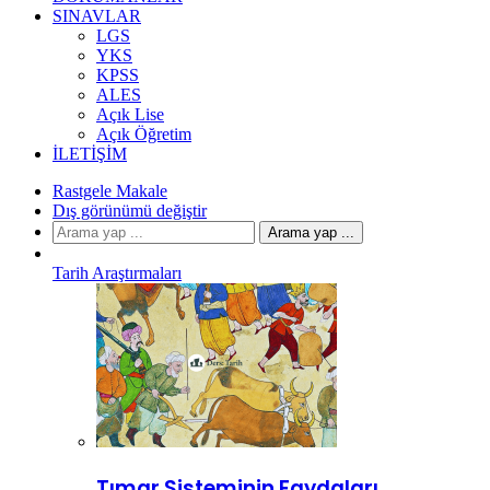
SINAVLAR
LGS
YKS
KPSS
ALES
Açık Lise
Açık Öğretim
İLETIŞIM
Rastgele Makale
Dış görünümü değiştir
Arama yap ...
Tarih Araştırmaları
Tımar Sisteminin Faydaları