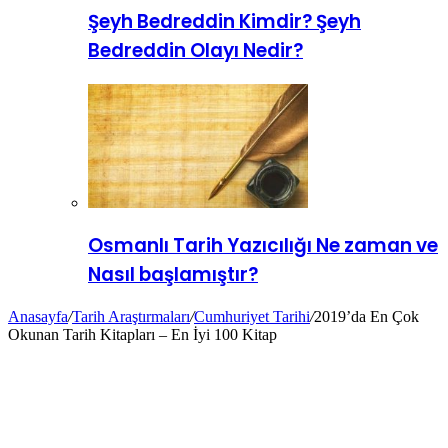
Şeyh Bedreddin Kimdir? Şeyh
Bedreddin Olayı Nedir?
Osmanlı Tarih Yazıcılığı Ne zaman ve
Nasıl başlamıştır?
Anasayfa
/
Tarih Araştırmaları
/
Cumhuriyet Tarihi
/
2019’da En Çok
Okunan Tarih Kitapları – En İyi 100 Kitap