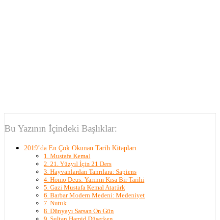
Bu Yazının İçindeki Başlıklar:
2019’da En Çok Okunan Tarih Kitapları
1. Mustafa Kemal
2. 21. Yüzyıl İçin 21 Ders
3. Hayvanlardan Tanrılara: Sapiens
4. Homo Deus: Yarının Kısa Bir Tarihi
5. Gazi Mustafa Kemal Atatürk
6. Barbar Modern Medeni: Medeniyet
7. Nutuk
8. Dünyayı Sarsan On Gün
9. Sultan Hamid Düşerken