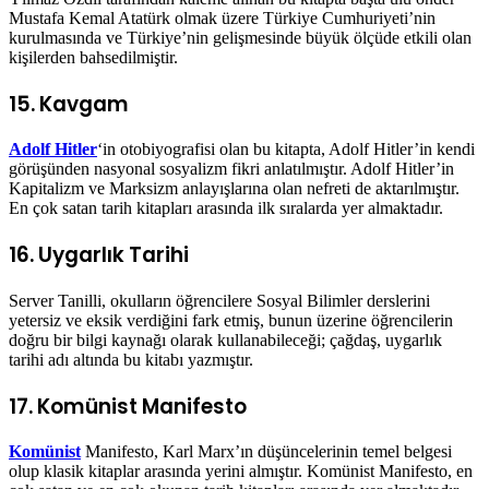
Mustafa Kemal Atatürk olmak üzere Türkiye Cumhuriyeti’nin
kurulmasında ve Türkiye’nin gelişmesinde büyük ölçüde etkili olan
kişilerden bahsedilmiştir.
15. Kavgam
Adolf Hitler
‘in otobiyografisi olan bu kitapta, Adolf Hitler’in kendi
görüşünden nasyonal sosyalizm fikri anlatılmıştır. Adolf Hitler’in
Kapitalizm ve Marksizm anlayışlarına olan nefreti de aktarılmıştır.
En çok satan tarih kitapları arasında ilk sıralarda yer almaktadır.
16. Uygarlık Tarihi
Server Tanilli, okulların öğrencilere Sosyal Bilimler derslerini
yetersiz ve eksik verdiğini fark etmiş, bunun üzerine öğrencilerin
doğru bir bilgi kaynağı olarak kullanabileceği; çağdaş, uygarlık
tarihi adı altında bu kitabı yazmıştır.
17. Komünist Manifesto
Komünist
Manifesto, Karl Marx’ın düşüncelerinin temel belgesi
olup klasik kitaplar arasında yerini almıştır. Komünist Manifesto, en