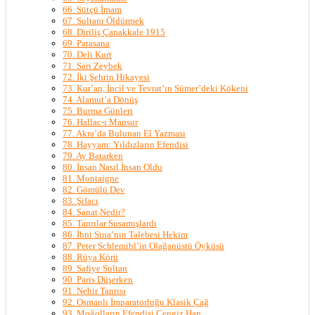
66. Sütçü İmam
67. Sultanı Öldürmek
68. Diriliş Çanakkale 1915
69. Patasana
70. Deli Kurt
71. Sarı Zeybek
72. İki Şehrin Hikayesi
73. Kur’an, İncil ve Tevrat’ın Sümer’deki Kökeni
74. Alamut’a Dönüş
75. Burma Günleri
76. Hallac-ı Mansur
77. Akra’da Bulunan El Yazması
78. Hayyam: Yıldızların Efendisi
79. Ay Batarken
80. İnsan Nasıl İnsan Oldu
81. Montaigne
82. Gömülü Dev
83. Şifacı
84. Sanat Nedir?
85. Tanrılar Susamışlardı
86. İbni Sina’nın Talebesi Hekim
87. Peter Schlemihl’in Olağanüstü Öyküsü
88. Rüya Körü
89. Safiye Sultan
90. Paris Düşerken
91. Nehir Tanrısı
92. Osmanlı İmparatorluğu Klasik Çağ
93. Moğolların Efendisi Cengiz Han