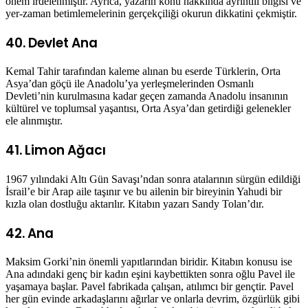
önem irdelenmiştir. Ayrıca, yazarın konu hakkında ayrıntılı bilgisi ve
yer-zaman betimlemelerinin gerçekçiliği okurun dikkatini çekmiştir.
40. Devlet Ana
Kemal Tahir tarafından kaleme alınan bu eserde Türklerin, Orta
Asya’dan göçü ile Anadolu’ya yerleşmelerinden Osmanlı
Devleti’nin kurulmasına kadar geçen zamanda Anadolu insanının
kültürel ve toplumsal yaşantısı, Orta Asya’dan getirdiği gelenekler
ele alınmıştır.
41. Limon Ağacı
1967 yılındaki Altı Gün Savaşı’ndan sonra atalarının sürgün edildiği
İsrail’e bir Arap aile taşınır ve bu ailenin bir bireyinin Yahudi bir
kızla olan dostluğu aktarılır. Kitabın yazarı Sandy Tolan’dır.
42. Ana
Maksim Gorki’nin önemli yapıtlarından biridir. Kitabın konusu ise
Ana adındaki genç bir kadın eşini kaybettikten sonra oğlu Pavel ile
yaşamaya başlar. Pavel fabrikada çalışan, atılımcı bir gençtir. Pavel
her gün evinde arkadaşlarını ağırlar ve onlarla devrim, özgürlük gibi