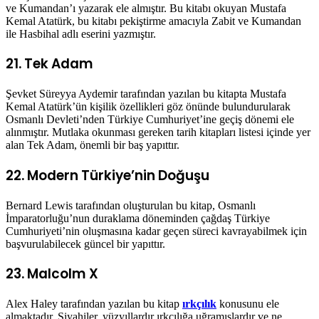
ve Kumandan’ı yazarak ele almıştır. Bu kitabı okuyan Mustafa
Kemal Atatürk, bu kitabı pekiştirme amacıyla Zabit ve Kumandan
ile Hasbihal adlı eserini yazmıştır.
21. Tek Adam
Şevket Süreyya Aydemir tarafından yazılan bu kitapta Mustafa
Kemal Atatürk’ün kişilik özellikleri göz önünde bulundurularak
Osmanlı Devleti’nden Türkiye Cumhuriyet’ine geçiş dönemi ele
alınmıştır. Mutlaka okunması gereken tarih kitapları listesi içinde yer
alan Tek Adam, önemli bir baş yapıttır.
22. Modern Türkiye’nin Doğuşu
Bernard Lewis tarafından oluşturulan bu kitap, Osmanlı
İmparatorluğu’nun duraklama döneminden çağdaş Türkiye
Cumhuriyeti’nin oluşmasına kadar geçen süreci kavrayabilmek için
başvurulabilecek güncel bir yapıttır.
23. Malcolm X
Alex Haley tarafından yazılan bu kitap
ırkçılık
konusunu ele
almaktadır. Siyahiler, yüzyıllardır ırkçılığa uğramışlardır ve ne