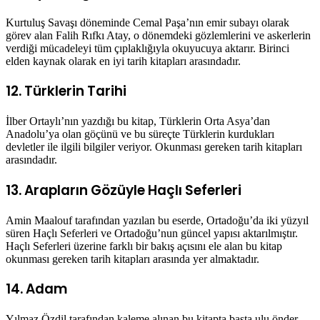
Kurtuluş Savaşı döneminde Cemal Paşa’nın emir subayı olarak
görev alan Falih Rıfkı Atay, o dönemdeki gözlemlerini ve askerlerin
verdiği mücadeleyi tüm çıplaklığıyla okuyucuya aktarır. Birinci
elden kaynak olarak en iyi tarih kitapları arasındadır.
12. Türklerin Tarihi
İlber Ortaylı’nın yazdığı bu kitap, Türklerin Orta Asya’dan
Anadolu’ya olan göçünü ve bu süreçte Türklerin kurdukları
devletler ile ilgili bilgiler veriyor. Okunması gereken tarih kitapları
arasındadır.
13. Arapların Gözüyle Haçlı Seferleri
Amin Maalouf tarafından yazılan bu eserde, Ortadoğu’da iki yüzyıl
süren Haçlı Seferleri ve Ortadoğu’nun güncel yapısı aktarılmıştır.
Haçlı Seferleri üzerine farklı bir bakış açısını ele alan bu kitap
okunması gereken tarih kitapları arasında yer almaktadır.
14. Adam
Yılmaz Özdil tarafından kaleme alınan bu kitapta başta ulu önder