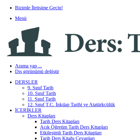
Bizimle İletişime Geçin!
Menü
Arama yap ...
Dış görünümü değiştir
DERSLER
9. Sınıf Tarih
10. Sınıf Tarih
11. Sınıf Tarih
12. Sınıf T.C. İnkılap Tarihi ve Atatürkçülük
İÇERIKLER
Ders Kitapları
Tarih Ders Kitapları
Açık Öğretim Tarih Ders Kitapları
Etkileşimli Tarih Ders Kitapları
Tarih Ders Kitabı Cevapları