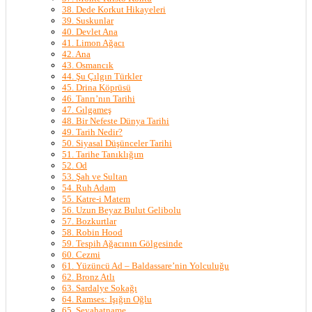
38. Dede Korkut Hikayeleri
39. Suskunlar
40. Devlet Ana
41. Limon Ağacı
42. Ana
43. Osmancık
44. Şu Çılgın Türkler
45. Drina Köprüsü
46. Tanrı’nın Tarihi
47. Gılgameş
48. Bir Nefeste Dünya Tarihi
49. Tarih Nedir?
50. Siyasal Düşünceler Tarihi
51. Tarihe Tanıklığım
52. Od
53. Şah ve Sultan
54. Ruh Adam
55. Katre-i Matem
56. Uzun Beyaz Bulut Gelibolu
57. Bozkurtlar
58. Robin Hood
59. Tespih Ağacının Gölgesinde
60. Cezmi
61. Yüzüncü Ad – Baldassare’nin Yolculuğu
62. Bronz Atlı
63. Sardalye Sokağı
64. Ramses: Işığın Oğlu
65. Seyahatname