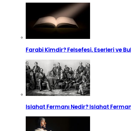
Farabi Kimdir? Felsefesi, Eserleri ve Bu
Islahat Fermanı Nedir? Islahat Ferma