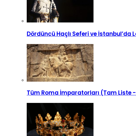
Dördüncü Haçlı Seferi ve İstanbul’da La
Tüm Roma İmparatorları (Tam Liste 