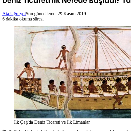
Deniz Ticareti İlk Nerede Başladı? Ta
Ata Uğuryol
Son güncelleme: 29 Kasım 2019
6 dakika okuma süresi
İlk Çağ'da Deniz Ticareti ve İlk Limanlar