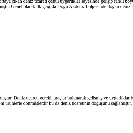
aya çıkan deniz ticareti çeşitli uygarlıklar sayesinde gelişip farklı boy
iştir. Genel olarak İlk Çağ’da Doğu Akdeniz bölgesinde doğan deniz tica
uştur. Deniz ticareti gerekli araçlar bulunarak gelişmiş ve uygarlıklar i
eni ürünlerle dönmüşlerdir bu da deniz ticaretinin doğuşunu sağlamıştır.