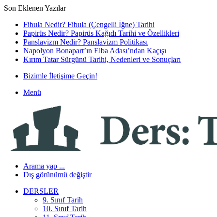
Son Eklenen Yazılar
Fibula Nedir? Fibula (Çengelli İğne) Tarihi
Papirüs Nedir? Papirüs Kağıdı Tarihi ve Özellikleri
Panslavizm Nedir? Panslavizm Politikası
Napolyon Bonapart’ın Elba Adası’ndan Kaçışı
Kırım Tatar Sürgünü Tarihi, Nedenleri ve Sonuçları
Bizimle İletişime Geçin!
Menü
Arama yap ...
Dış görünümü değiştir
DERSLER
9. Sınıf Tarih
10. Sınıf Tarih