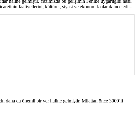
utlar haline gelmiştir. Yazımızda bu gelişimin Fenike uygarlığını nasıl
retinin faaliyetlerini, kültürel, siyasi ve ekonomik olarak inceledik.
çin daha da önemli bir yer haline gelmiştir. Milattan önce 3000’li