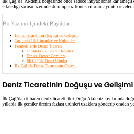
İlk Çağ’da, Akdeniz bölgesinde önce sadece ihtiyaç sonra kâr amaçlı ort
etkilediği sorusu üzerinde durulup söz konusu durum ayrıntılı incelenm
Bu Yazının İçindeki Başlıklar:
Deniz Ticaretinin Doğuşu ve Gelişimi
Tarihteki İlk Limanlar ve Koloniler
Fenikelilerde Deniz Ticareti
Tarihteki İlk Coğrafi Keşifler
Fenike Ticaret Gemileri
İlk Çağ’da Ticari Ürünler
İlk Çağ’da Deniz Ticaretinin Önemi
Deniz Ticaretinin Doğuşu ve Gelişimi
İlk Çağ’dan itibaren deniz ticareti fikri Doğu Akdeniz kıyılarında doğm
yıllarda ilk gemiler üretim fazlası ürünleri uzaklara gönderip oradan y