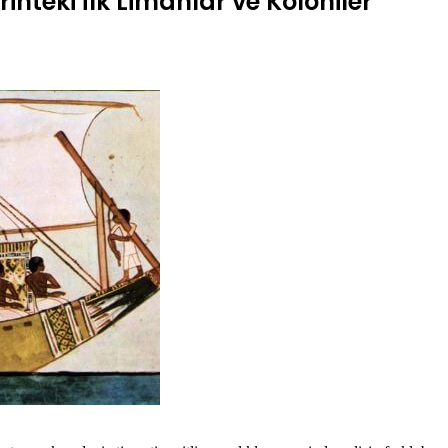
rihteki İlk Limanlar ve Koloniler