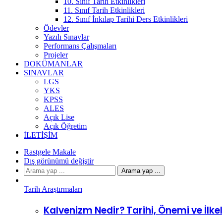
10. Sınıf Tarih Etkinlikleri
11. Sınıf Tarih Etkinlikleri
12. Sınıf İnkılap Tarihi Ders Etkinlikleri
Ödevler
Yazılı Sınavlar
Performans Çalışmaları
Projeler
DOKÜMANLAR
SINAVLAR
LGS
YKS
KPSS
ALES
Açık Lise
Açık Öğretim
İLETIŞIM
Rastgele Makale
Dış görünümü değiştir
Arama yap ...
Tarih Araştırmaları
Kalvenizm Nedir? Tarihi, Önemi ve İlkel