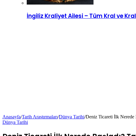
İngiliz Kraliyet Ailesi – Tüm Kral ve Kra
Anasayfa
/
Tarih Araştırmaları
/
Dünya Tarihi
/
Deniz Ticareti İlk Nerede 
Dünya Tarihi