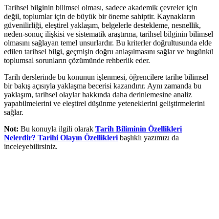
Tarihsel bilginin bilimsel olması, sadece akademik çevreler için
değil, toplumlar için de büyük bir öneme sahiptir. Kaynakların
güvenilirliği, eleştirel yaklaşım, belgelerle destekleme, nesnellik,
neden-sonuç ilişkisi ve sistematik araştırma, tarihsel bilginin bilimsel
olmasını sağlayan temel unsurlardır. Bu kriterler doğrultusunda elde
edilen tarihsel bilgi, geçmişin doğru anlaşılmasını sağlar ve bugünkü
toplumsal sorunların çözümünde rehberlik eder.
Tarih derslerinde bu konunun işlenmesi, öğrencilere tarihe bilimsel
bir bakış açısıyla yaklaşma becerisi kazandırır. Aynı zamanda bu
yaklaşım, tarihsel olaylar hakkında daha derinlemesine analiz
yapabilmelerini ve eleştirel düşünme yeteneklerini geliştirmelerini
sağlar.
Not:
Bu konuyla ilgili olarak
Tarih Biliminin Özellikleri
Nelerdir? Tarihi Olayın Özellikleri
başlıklı yazımızı da
inceleyebilirsiniz.