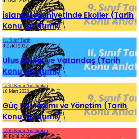
6 Nisan 2020
İslam Medeniyetinde Ekoller (Tarih
Konu Anlatımı)
11. Sınıf Tarih
8 Eylül 2022
Ulus Devlet ve Vatandaş (Tarih
Konu Anlatımı)
Tarih Konu Anlatımları
10 Mart 2020
Güç Paylaşımı ve Yönetim (Tarih
Konu Anlatımı)
Tarih Konu Anlatımları
30 Eylül 2020