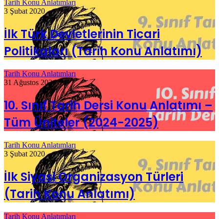
Tarih Konu Anlatımları
3 Şubat 2020
İlk Türk Devletlerinin Ticari
Politikaları (Tarih Konu Anlatımı)
Tarih Konu Anlatımları
31 Ağustos 2024
10. Sınıf Tarih Dersi Konu Anlatımı –
Tüm Üniteler (2024-2025)
Tarih Konu Anlatımları
3 Şubat 2020
İlk Siyasi Organizasyon Türleri
(Tarih Konu Anlatımı)
Tarih Konu Anlatımları