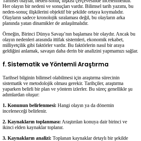
Tarihsel olaylar, neden-sonuç ilişkisi çerçevesinde incelenmelidir.
Her olayın bir nedeni ve sonuçları vardır. Bilimsel tarih yazımı, bu
neden-sonuç ilişkilerini objektif bir şekilde ortaya koymalıdır.
Olayların sadece kronolojik sıralaması değil, bu olayların arka
planında yatan dinamikler de anlaşılmalıdır.
Örneğin, Birinci Dünya Savaşı’nın başlaması bir olaydır. Ancak bu
olayın nedenleri arasında ittifak sistemleri, ekonomik rekabet,
milliyetçilik gibi faktörler vardır. Bu faktörlerin nasıl bir araya
geldiğini anlamak, savaşın daha derin bir analizini yapmamızı sağlar.
f. Sistematik ve Yöntemli Araştırma
Tarihsel bilginin bilimsel olabilmesi için araştırma sürecinin
sistematik ve metodolojik olması gerekir. Tarihçiler, araştırma
yaparken belirli bir plan ve yöntem izlerler. Bu süreç genellikle şu
adımlardan oluşur:
1. Konunun belirlenmesi:
Hangi olayın ya da dönemin
inceleneceği belirlenir.
2. Kaynakların toplanması:
Araştırılan konuya dair birinci ve
ikinci elden kaynaklar toplanır.
3. Kaynakların analizi:
Toplanan kaynaklar detaylı bir şekilde