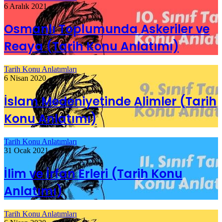
6 Aralık 2021
Osmanlı Toplumunda Askeriler ve
Reaya (Tarih Konu Anlatımı)
Tarih Konu Anlatımları
6 Nisan 2020
İslam Medeniyetinde Alimler (Tarih
Konu Anlatımı)
Tarih Konu Anlatımları
31 Ocak 2021
İlim ve İrfan Erleri (Tarih Konu
Anlatımı)
Tarih Konu Anlatımları