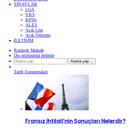
SINAVLAR
LGS
YKS
KPSS
ALES
Açık Lise
Açık Öğretim
İLETIŞIM
Rastgele Makale
Dış görünümü değiştir
Arama yap ...
Tarih Araştırmaları
Fransız İhtilali’nin Sonuçları Nelerdir?