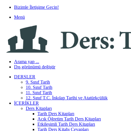
Bizimle İletişime Geçin!
Menü
Arama yap ...
Dış görünümü değiştir
DERSLER
9. Sınıf Tarih
10. Sınıf Tarih
11. Sınıf Tarih
12. Sınıf T.C. İnkılap Tarihi ve Atatürkçülük
İÇERIKLER
Ders Kitapları
Tarih Ders Kitapları
Açık Öğretim Tarih Ders Kitapları
Etkileşimli Tarih Ders Kitapları
Tarih Ders Kitabı Cevapları