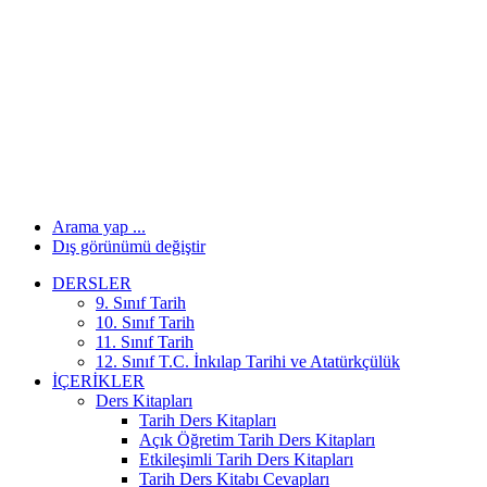
Arama yap ...
Dış görünümü değiştir
DERSLER
9. Sınıf Tarih
10. Sınıf Tarih
11. Sınıf Tarih
12. Sınıf T.C. İnkılap Tarihi ve Atatürkçülük
İÇERIKLER
Ders Kitapları
Tarih Ders Kitapları
Açık Öğretim Tarih Ders Kitapları
Etkileşimli Tarih Ders Kitapları
Tarih Ders Kitabı Cevapları