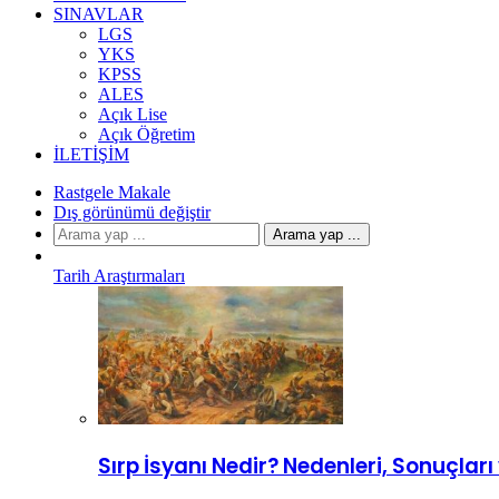
SINAVLAR
LGS
YKS
KPSS
ALES
Açık Lise
Açık Öğretim
İLETIŞIM
Rastgele Makale
Dış görünümü değiştir
Arama yap ...
Tarih Araştırmaları
Sırp İsyanı Nedir? Nedenleri, Sonuçlar