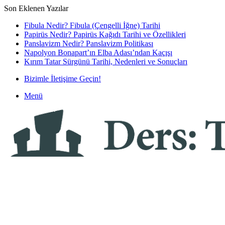
Son Eklenen Yazılar
Fibula Nedir? Fibula (Çengelli İğne) Tarihi
Papirüs Nedir? Papirüs Kağıdı Tarihi ve Özellikleri
Panslavizm Nedir? Panslavizm Politikası
Napolyon Bonapart’ın Elba Adası’ndan Kaçışı
Kırım Tatar Sürgünü Tarihi, Nedenleri ve Sonuçları
Bizimle İletişime Geçin!
Menü