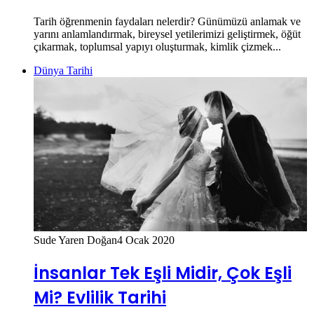
Tarih öğrenmenin faydaları nelerdir? Günümüzü anlamak ve
yarını anlamlandırmak, bireysel yetilerimizi geliştirmek, öğüt
çıkarmak, toplumsal yapıyı oluşturmak, kimlik çizmek...
Dünya Tarihi
Sude Yaren Doğan
4 Ocak 2020
İnsanlar Tek Eşli Midir, Çok Eşli
Mi? Evlilik Tarihi