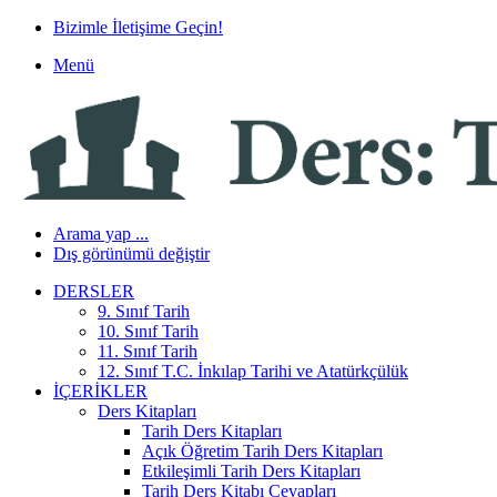
Bizimle İletişime Geçin!
Menü
Arama yap ...
Dış görünümü değiştir
DERSLER
9. Sınıf Tarih
10. Sınıf Tarih
11. Sınıf Tarih
12. Sınıf T.C. İnkılap Tarihi ve Atatürkçülük
İÇERIKLER
Ders Kitapları
Tarih Ders Kitapları
Açık Öğretim Tarih Ders Kitapları
Etkileşimli Tarih Ders Kitapları
Tarih Ders Kitabı Cevapları