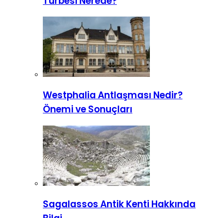
Türbesi Nerede?
Westphalia Antlaşması Nedir?
Önemi ve Sonuçları
Sagalassos Antik Kenti Hakkında