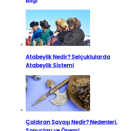
Bilgi
Atabeylik Nedir? Selçuklularda
Atabeylik Sistemi
Çaldıran Savaşı Nedir? Nedenleri,
Sonuçları ve Önemi