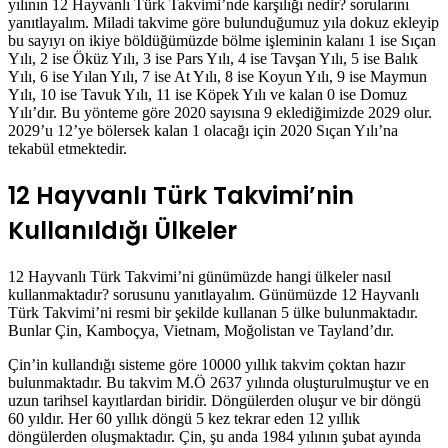
yılının 12 Hayvanlı Türk Takvimi’nde karşılığı nedir? sorularını
yanıtlayalım. Miladi takvime göre bulunduğumuz yıla dokuz ekleyip
bu sayıyı on ikiye böldüğümüzde bölme işleminin kalanı 1 ise Sıçan
Yılı, 2 ise Öküz Yılı, 3 ise Pars Yılı, 4 ise Tavşan Yılı, 5 ise Balık
Yılı, 6 ise Yılan Yılı, 7 ise At Yılı, 8 ise Koyun Yılı, 9 ise Maymun
Yılı, 10 ise Tavuk Yılı, 11 ise Köpek Yılı ve kalan 0 ise Domuz
Yılı’dır. Bu yönteme göre 2020 sayısına 9 eklediğimizde 2029 olur.
2029’u 12’ye bölersek kalan 1 olacağı için 2020 Sıçan Yılı’na
tekabül etmektedir.
12 Hayvanlı Türk Takvimi’nin
Kullanıldığı Ülkeler
12 Hayvanlı Türk Takvimi’ni günümüzde hangi ülkeler nasıl
kullanmaktadır? sorusunu yanıtlayalım. Günümüzde 12 Hayvanlı
Türk Takvimi’ni resmi bir şekilde kullanan 5 ülke bulunmaktadır.
Bunlar Çin, Kamboçya, Vietnam, Moğolistan ve Tayland’dır.
Çin’in kullandığı sisteme göre 10000 yıllık takvim çoktan hazır
bulunmaktadır. Bu takvim M.Ö 2637 yılında oluşturulmuştur ve en
uzun tarihsel kayıtlardan biridir. Döngülerden oluşur ve bir döngü
60 yıldır. Her 60 yıllık döngü 5 kez tekrar eden 12 yıllık
döngülerden oluşmaktadır. Çin, şu anda 1984 yılının şubat ayında