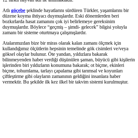
Atlı
göçebe
şeklinde hayatlarını sürdüren Türkler, yaşamlarını bir
düzene koyma ihtiyacı duymuşlardır. Eski dönemlerden beri
bozkırlarda hasat zamanını çok iyi belirlemeye gereksinim
duymuşlardır. Böylece “geçmiş – şimdi- gelecek” bilgisi yoluyla
zamanı bir sisteme oturtmaya çalışmışlardır.
Atalarımızdan bize bir miras olarak kalan zamanı ölçmek için
kullandığımız ölçütlerin hepsinin temelinde gök cisimleri ve/veya
göksel olaylar bulunur. Öte yandan, yıldızlara bakarak
bilinmeyenden haber verdiği düşünülen şaman, büyücü gibi kişilerin
işlerinden biri yıldızların konumuna bakarak; ot biçme, ekinleri
biçme, tohumlama, tarlayı çapalama gibi tarımsal ve koyunları
çiftleştirme gibi olayların zamanının geldiğini insanlara haber
vermektir. Bu şekilde ilk kez ilkel bir takvim sistemi kurulmuştur.