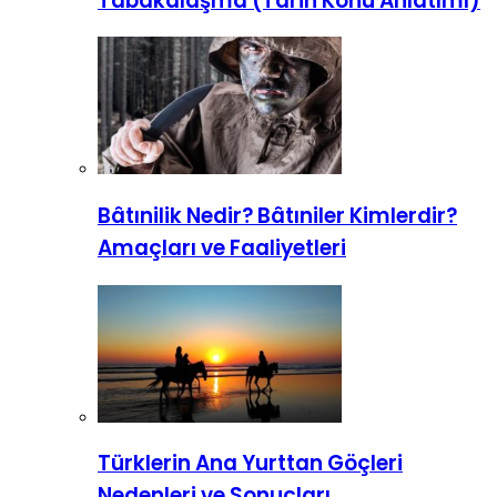
Tabakalaşma (Tarih Konu Anlatımı)
Bâtınilik Nedir? Bâtıniler Kimlerdir?
Amaçları ve Faaliyetleri
Türklerin Ana Yurttan Göçleri
Nedenleri ve Sonuçları