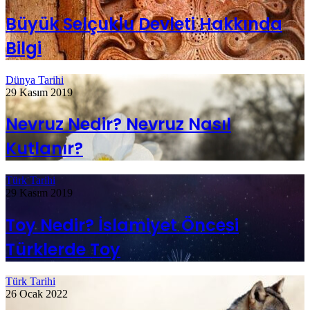
Büyük Selçuklu Devleti Hakkında
Bilgi
Dünya Tarihi
29 Kasım 2019
Nevruz Nedir? Nevruz Nasıl
Kutlanır?
Türk Tarihi
29 Kasım 2019
Toy Nedir? İslamiyet Öncesi
Türklerde Toy
Türk Tarihi
26 Ocak 2022