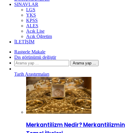
SINAVLAR
LGS
YKS
KPSS
ALES
Açık Lise
Açık Öğretim
İLETIŞIM
Rastgele Makale
Dış görünümü değiştir
Arama yap ...
Tarih Araştırmaları
Merkantilizm Nedir? Merkantilizmin