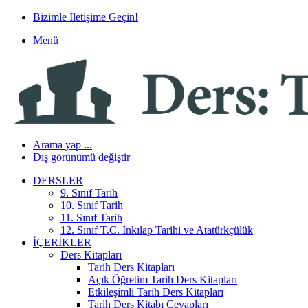
Bizimle İletişime Geçin!
Menü
Arama yap ...
Dış görünümü değiştir
DERSLER
9. Sınıf Tarih
10. Sınıf Tarih
11. Sınıf Tarih
12. Sınıf T.C. İnkılap Tarihi ve Atatürkçülük
İÇERIKLER
Ders Kitapları
Tarih Ders Kitapları
Açık Öğretim Tarih Ders Kitapları
Etkileşimli Tarih Ders Kitapları
Tarih Ders Kitabı Cevapları