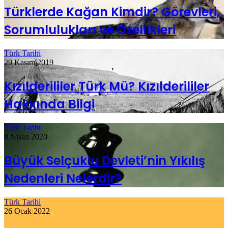
Türklerde Kağan Kimdir? Görevleri,
Sorumlulukları ve Özellikleri
Türk Tarihi
29 Kasım 2019
Kızılderililer Türk Mü? Kızılderililer
Hakkında Bilgi
Türk Tarihi
8 Nisan 2020
Büyük Selçuklu Devleti’nin Yıkılış
Nedenleri Nelerdir?
Türk Tarihi
26 Ocak 2022