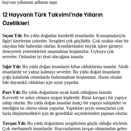
hayvan yıllarının adlarını taşır.
12 Hayvanlı Türk Takvimi’nde Yılların
Özellikleri
Sıçan Yılı:
Bu yılda doğanlar hareketli insanlardır. Konuşmalarıyla
ilgiyi üzerlerine çekerler. Sezgileri çok güçlüdür. Çok uzakta olan bir
olaydan bile haberdar olurlar. Kendilerinden büyük işlere girmeyi
deneyerek yeteneklerini sınamaktan hoşlanırlar. Uykuyu çok
severler. Onlardan iyi dost olacağına inanılır.
Sığır Yılı:
Bu yılda doğan insanların kibar olduklarına inanılır. Akıllı
insanlardır ve yalnız kalmayı severler. Bu yılda doğan insanların
çoğu kalabalık ortamlarda bulunmaktan hoşlanmaz. Hasta olsalar
bile dayanıklı oldukları için uzun yaşarlar.
Pars Yılı:
Bu yılda doğanların sıcak kanlı olduğuna inanılır.
Kuvvetli ve asker olmaya uygun kişilerdir. Biraz kavgacı bir yapıya
sahip olurlar. Bu yılda doğan insanlar inatçı bir yapıya sahiptirler ve
istediğini ne olursa olsun yaparlar. Yaptıkları şeyin sonuçlarını çok
fazla düşünmedikleri için de genellikle seçimlerinden pişman olurlar.
Tavşan Yılı:
Bu yılda doğanların sezgilerinin güçlü olduğu söylenir.
Çok merhametli insanlardır. Hayvanlarının tavşan olmasından gelen