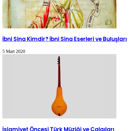
İbni Sina Kimdir? İbni Sina Eserleri ve Buluşları
5 Mart 2020
İslamiyet Öncesi Türk Müziği ve Çalgıları