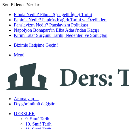
Son Eklenen Yazılar
Fibula Nedir? Fibula (Çengelli İğne) Tarihi
Papirüs Nedir? Papirüs Kağıdı Tarihi ve Özellikleri
Panslavizm Nedir? Panslavizm Politikası
Napolyon Bonapart’ın Elba Adası’ndan Kaçışı
Kırım Tatar Sürgünü Tarihi, Nedenleri ve Sonuçları
Bizimle İletişime Geçin!
Menü
Arama yap ...
Dış görünümü değiştir
DERSLER
9. Sınıf Tarih
10. Sınıf Tarih