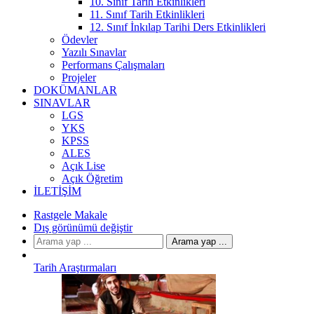
10. Sınıf Tarih Etkinlikleri
11. Sınıf Tarih Etkinlikleri
12. Sınıf İnkılap Tarihi Ders Etkinlikleri
Ödevler
Yazılı Sınavlar
Performans Çalışmaları
Projeler
DOKÜMANLAR
SINAVLAR
LGS
YKS
KPSS
ALES
Açık Lise
Açık Öğretim
İLETIŞIM
Rastgele Makale
Dış görünümü değiştir
Arama yap ...
Tarih Araştırmaları