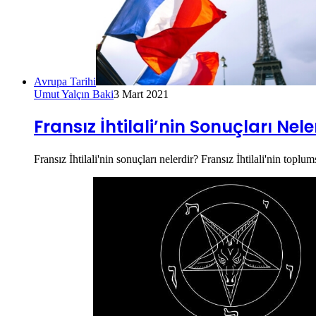
Avrupa Tarihi
Umut Yalçın Baki
3 Mart 2021
Fransız İhtilali’nin Sonuçları Nele
Fransız İhtilali'nin sonuçları nelerdir? Fransız İhtilali'nin topl