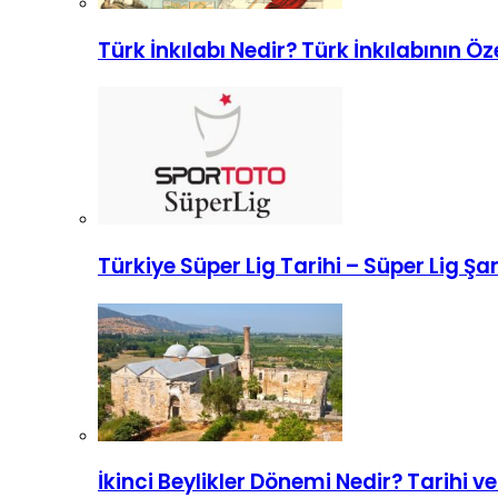
Türk İnkılabı Nedir? Türk İnkılabının Öze
Türkiye Süper Lig Tarihi – Süper Lig 
İkinci Beylikler Dönemi Nedir? Tarihi ve