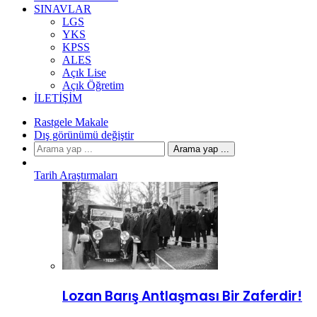
SINAVLAR
LGS
YKS
KPSS
ALES
Açık Lise
Açık Öğretim
İLETIŞIM
Rastgele Makale
Dış görünümü değiştir
Arama yap ...
Tarih Araştırmaları
Lozan Barış Antlaşması Bir Zaferdir!