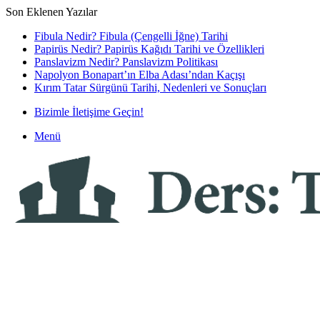
Son Eklenen Yazılar
Fibula Nedir? Fibula (Çengelli İğne) Tarihi
Papirüs Nedir? Papirüs Kağıdı Tarihi ve Özellikleri
Panslavizm Nedir? Panslavizm Politikası
Napolyon Bonapart’ın Elba Adası’ndan Kaçışı
Kırım Tatar Sürgünü Tarihi, Nedenleri ve Sonuçları
Bizimle İletişime Geçin!
Menü