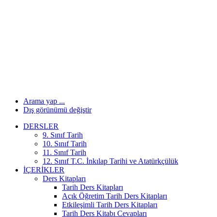
Arama yap ...
Dış görünümü değiştir
DERSLER
9. Sınıf Tarih
10. Sınıf Tarih
11. Sınıf Tarih
12. Sınıf T.C. İnkılap Tarihi ve Atatürkçülük
İÇERIKLER
Ders Kitapları
Tarih Ders Kitapları
Açık Öğretim Tarih Ders Kitapları
Etkileşimli Tarih Ders Kitapları
Tarih Ders Kitabı Cevapları