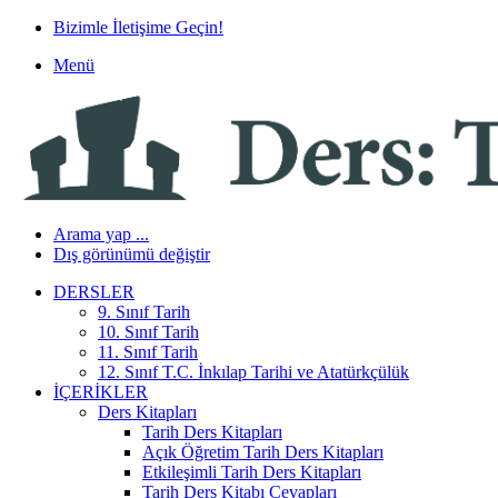
Bizimle İletişime Geçin!
Menü
Arama yap ...
Dış görünümü değiştir
DERSLER
9. Sınıf Tarih
10. Sınıf Tarih
11. Sınıf Tarih
12. Sınıf T.C. İnkılap Tarihi ve Atatürkçülük
İÇERIKLER
Ders Kitapları
Tarih Ders Kitapları
Açık Öğretim Tarih Ders Kitapları
Etkileşimli Tarih Ders Kitapları
Tarih Ders Kitabı Cevapları