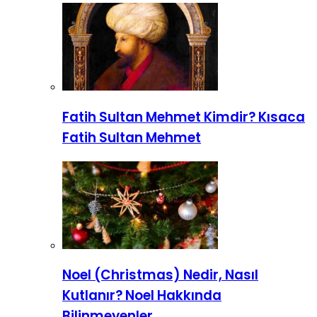
Fatih Sultan Mehmet Kimdir? Kısaca
Fatih Sultan Mehmet
Noel (Christmas) Nedir, Nasıl
Kutlanır? Noel Hakkında
Bilinmeyenler