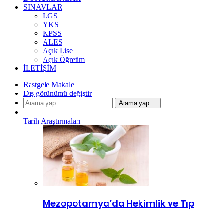
SINAVLAR
LGS
YKS
KPSS
ALES
Açık Lise
Açık Öğretim
İLETIŞIM
Rastgele Makale
Dış görünümü değiştir
Arama yap ...
Tarih Araştırmaları
Mezopotamya’da Hekimlik ve Tıp