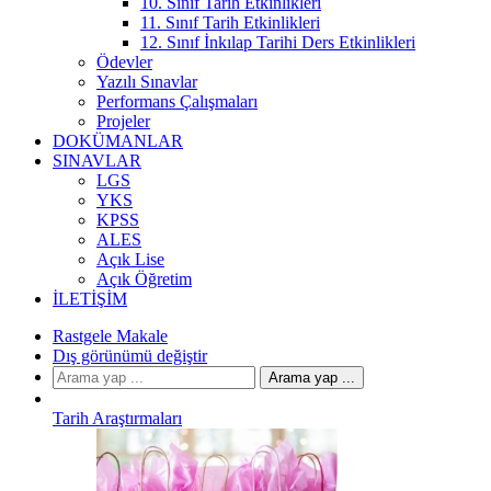
10. Sınıf Tarih Etkinlikleri
11. Sınıf Tarih Etkinlikleri
12. Sınıf İnkılap Tarihi Ders Etkinlikleri
Ödevler
Yazılı Sınavlar
Performans Çalışmaları
Projeler
DOKÜMANLAR
SINAVLAR
LGS
YKS
KPSS
ALES
Açık Lise
Açık Öğretim
İLETIŞIM
Rastgele Makale
Dış görünümü değiştir
Arama yap ...
Tarih Araştırmaları