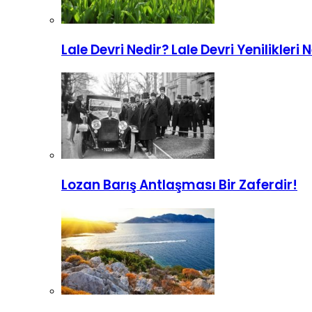
Lale Devri Nedir? Lale Devri Yenilikleri 
Lozan Barış Antlaşması Bir Zaferdir!