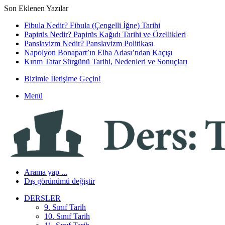
Son Eklenen Yazılar
Fibula Nedir? Fibula (Çengelli İğne) Tarihi
Papirüs Nedir? Papirüs Kağıdı Tarihi ve Özellikleri
Panslavizm Nedir? Panslavizm Politikası
Napolyon Bonapart’ın Elba Adası’ndan Kaçışı
Kırım Tatar Sürgünü Tarihi, Nedenleri ve Sonuçları
Bizimle İletişime Geçin!
Menü
Arama yap ...
Dış görünümü değiştir
DERSLER
9. Sınıf Tarih
10. Sınıf Tarih