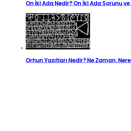
On İki Ada Nedir? On İki Ada Sorunu ve 
Orhun Yazıtları Nedir? Ne Zaman, Ner