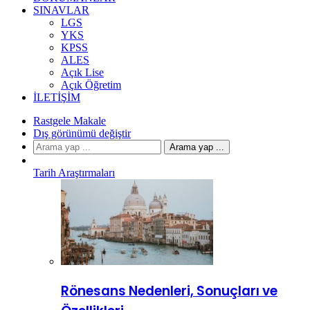
SINAVLAR
LGS
YKS
KPSS
ALES
Açık Lise
Açık Öğretim
İLETIŞIM
Rastgele Makale
Dış görünümü değiştir
Arama yap ...
Tarih Araştırmaları
Rönesans Nedenleri, Sonuçları ve