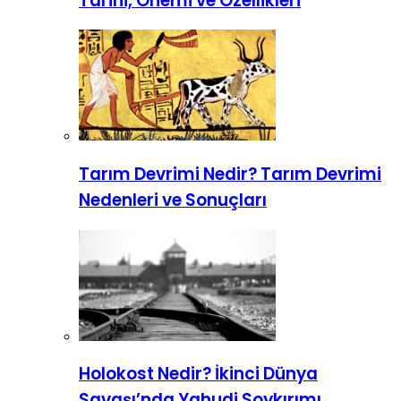
Tarihi, Önemi ve Özellikleri
Tarım Devrimi Nedir? Tarım Devrimi
Nedenleri ve Sonuçları
Holokost Nedir? İkinci Dünya
Savaşı’nda Yahudi Soykırımı