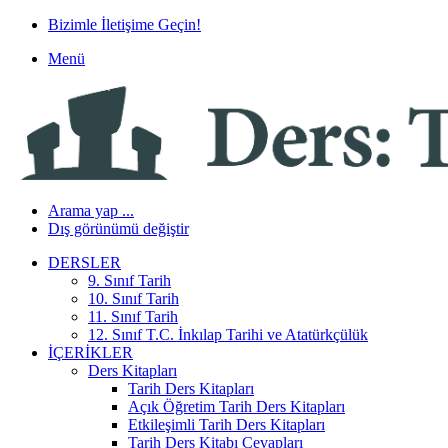
Bizimle İletişime Geçin!
Menü
Arama yap ...
Dış görünümü değiştir
DERSLER
9. Sınıf Tarih
10. Sınıf Tarih
11. Sınıf Tarih
12. Sınıf T.C. İnkılap Tarihi ve Atatürkçülük
İÇERIKLER
Ders Kitapları
Tarih Ders Kitapları
Açık Öğretim Tarih Ders Kitapları
Etkileşimli Tarih Ders Kitapları
Tarih Ders Kitabı Cevapları