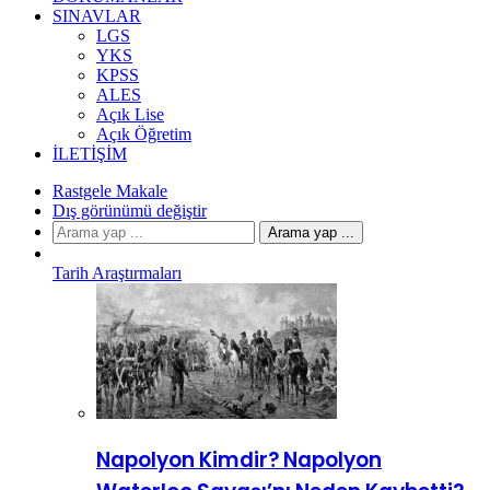
SINAVLAR
LGS
YKS
KPSS
ALES
Açık Lise
Açık Öğretim
İLETIŞIM
Rastgele Makale
Dış görünümü değiştir
Arama yap ...
Tarih Araştırmaları
Napolyon Kimdir? Napolyon