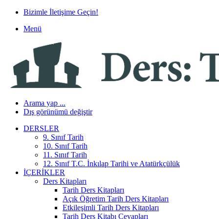
Bizimle İletişime Geçin!
Menü
Arama yap ...
Dış görünümü değiştir
DERSLER
9. Sınıf Tarih
10. Sınıf Tarih
11. Sınıf Tarih
12. Sınıf T.C. İnkılap Tarihi ve Atatürkçülük
İÇERIKLER
Ders Kitapları
Tarih Ders Kitapları
Açık Öğretim Tarih Ders Kitapları
Etkileşimli Tarih Ders Kitapları
Tarih Ders Kitabı Cevapları