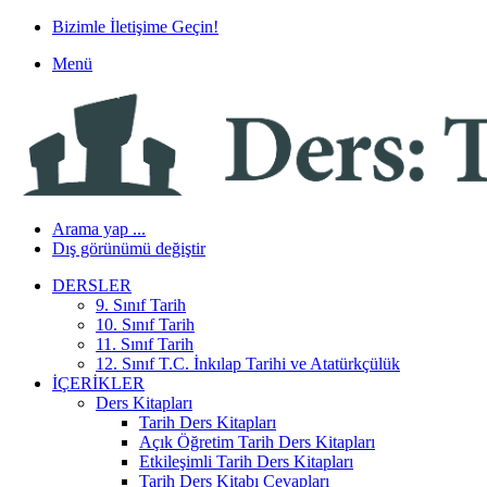
Bizimle İletişime Geçin!
Menü
Arama yap ...
Dış görünümü değiştir
DERSLER
9. Sınıf Tarih
10. Sınıf Tarih
11. Sınıf Tarih
12. Sınıf T.C. İnkılap Tarihi ve Atatürkçülük
İÇERIKLER
Ders Kitapları
Tarih Ders Kitapları
Açık Öğretim Tarih Ders Kitapları
Etkileşimli Tarih Ders Kitapları
Tarih Ders Kitabı Cevapları