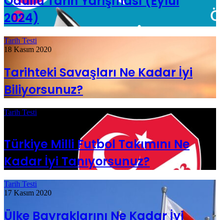
Ödüllü Tarih Yarışması (Eylül
2024)
Tarih Testi
18 Kasım 2020
Tarihteki Savaşları Ne Kadar İyi
Biliyorsunuz?
Tarih Testi
29 Kasım 2019
Türkiye Milli Futbol Takımını Ne
Kadar İyi Tanıyorsunuz?
Tarih Testi
17 Kasım 2020
Ülke Bayraklarını Ne Kadar İyi