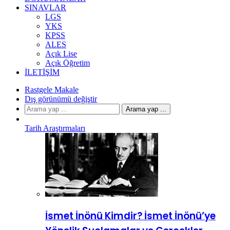
SINAVLAR
LGS
YKS
KPSS
ALES
Açık Lise
Açık Öğretim
İLETIŞIM
Rastgele Makale
Dış görünümü değiştir
Arama yap ...
Tarih Araştırmaları
İsmet İnönü Kimdir? İsmet İnönü’ye