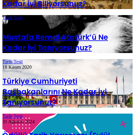
Kadar İyi Biliyorsunuz?
Tarih Testi
18 Kasım 2022
Mustafa Kemal Atatürk’ü Ne
Kadar İyi Tanıyorsunuz?
Tarih Testi
18 Kasım 2020
Türkiye Cumhuriyeti
Başbakanlarını Ne Kadar İyi
Tanıyorsunuz?
Tarih Testi
31 Ağustos 2024