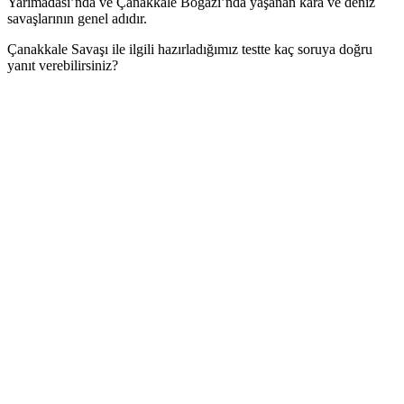
Yarımadası’nda ve Çanakkale Boğazı’nda yaşanan kara ve deniz
savaşlarının genel adıdır.
Çanakkale Savaşı ile ilgili hazırladığımız testte kaç soruya doğru
yanıt verebilirsiniz?