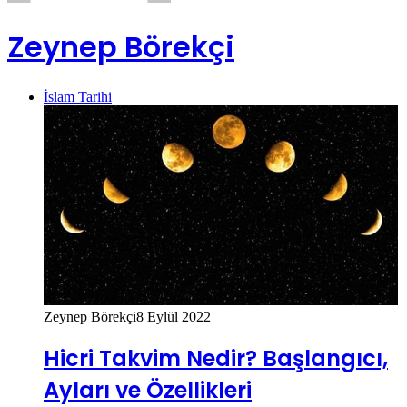
Zeynep Börekçi
İslam Tarihi
Zeynep Börekçi
8 Eylül 2022
Hicri Takvim Nedir? Başlangıcı,
Ayları ve Özellikleri