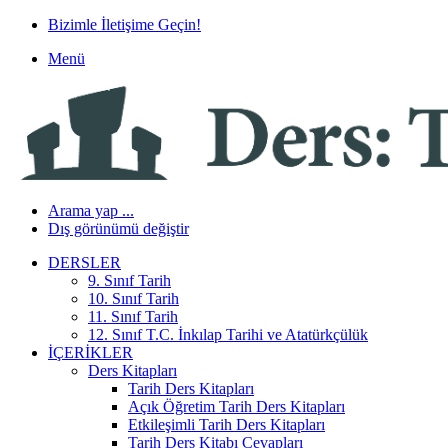
Bizimle İletişime Geçin!
Menü
Arama yap ...
Dış görünümü değiştir
DERSLER
9. Sınıf Tarih
10. Sınıf Tarih
11. Sınıf Tarih
12. Sınıf T.C. İnkılap Tarihi ve Atatürkçülük
İÇERIKLER
Ders Kitapları
Tarih Ders Kitapları
Açık Öğretim Tarih Ders Kitapları
Etkileşimli Tarih Ders Kitapları
Tarih Ders Kitabı Cevapları