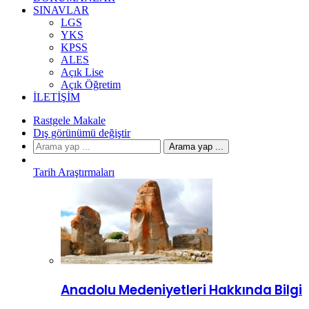
SINAVLAR
LGS
YKS
KPSS
ALES
Açık Lise
Açık Öğretim
İLETIŞIM
Rastgele Makale
Dış görünümü değiştir
Arama yap ...
Tarih Araştırmaları
Anadolu Medeniyetleri Hakkında Bilgi