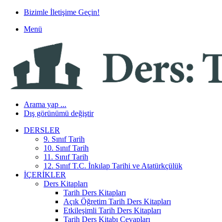
Bizimle İletişime Geçin!
Menü
Arama yap ...
Dış görünümü değiştir
DERSLER
9. Sınıf Tarih
10. Sınıf Tarih
11. Sınıf Tarih
12. Sınıf T.C. İnkılap Tarihi ve Atatürkçülük
İÇERIKLER
Ders Kitapları
Tarih Ders Kitapları
Açık Öğretim Tarih Ders Kitapları
Etkileşimli Tarih Ders Kitapları
Tarih Ders Kitabı Cevapları