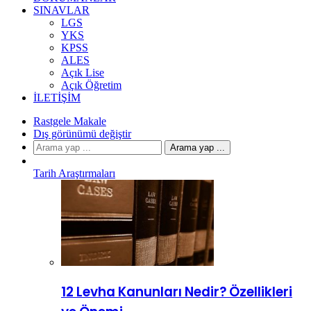
SINAVLAR
LGS
YKS
KPSS
ALES
Açık Lise
Açık Öğretim
İLETIŞIM
Rastgele Makale
Dış görünümü değiştir
Arama yap ...
Tarih Araştırmaları
12 Levha Kanunları Nedir? Özellikleri