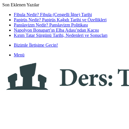
Son Eklenen Yazılar
Fibula Nedir? Fibula (Çengelli İğne) Tarihi
Papirüs Nedir? Papirüs Kağıdı Tarihi ve Özellikleri
Panslavizm Nedir? Panslavizm Politikası
Napolyon Bonapart’ın Elba Adası’ndan Kaçışı
Kırım Tatar Sürgünü Tarihi, Nedenleri ve Sonuçları
Bizimle İletişime Geçin!
Menü