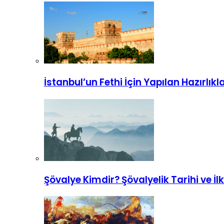
İstanbul’un Fethi İçin Yapılan Hazırlıkl
Şövalye Kimdir? Şövalyelik Tarihi ve İlk