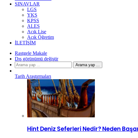
SINAVLAR
LGS
YKS
KPSS
ALES
Açık Lise
Açık Öğretim
İLETIŞIM
Rastgele Makale
Dış görünümü değiştir
Arama yap ...
Tarih Araştırmaları
Hint Deniz Seferleri Nedir? Neden Başa