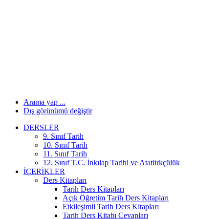
Arama yap ...
Dış görünümü değiştir
DERSLER
9. Sınıf Tarih
10. Sınıf Tarih
11. Sınıf Tarih
12. Sınıf T.C. İnkılap Tarihi ve Atatürkçülük
İÇERIKLER
Ders Kitapları
Tarih Ders Kitapları
Açık Öğretim Tarih Ders Kitapları
Etkileşimli Tarih Ders Kitapları
Tarih Ders Kitabı Cevapları