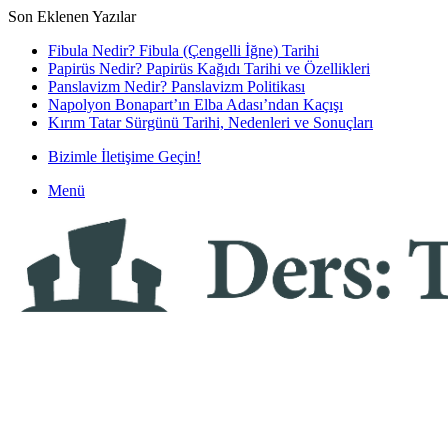
Son Eklenen Yazılar
Fibula Nedir? Fibula (Çengelli İğne) Tarihi
Papirüs Nedir? Papirüs Kağıdı Tarihi ve Özellikleri
Panslavizm Nedir? Panslavizm Politikası
Napolyon Bonapart’ın Elba Adası’ndan Kaçışı
Kırım Tatar Sürgünü Tarihi, Nedenleri ve Sonuçları
Bizimle İletişime Geçin!
Menü