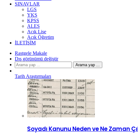
SINAVLAR
LGS
YKS
KPSS
ALES
Açık Lise
Açık Öğretim
İLETIŞIM
Rastgele Makale
Dış görünümü değiştir
Arama yap ...
Tarih Araştırmaları
Soyadı Kanunu Neden ve Ne Zaman Çık