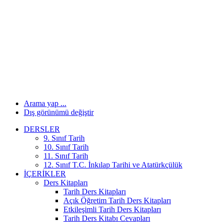
Arama yap ...
Dış görünümü değiştir
DERSLER
9. Sınıf Tarih
10. Sınıf Tarih
11. Sınıf Tarih
12. Sınıf T.C. İnkılap Tarihi ve Atatürkçülük
İÇERIKLER
Ders Kitapları
Tarih Ders Kitapları
Açık Öğretim Tarih Ders Kitapları
Etkileşimli Tarih Ders Kitapları
Tarih Ders Kitabı Cevapları