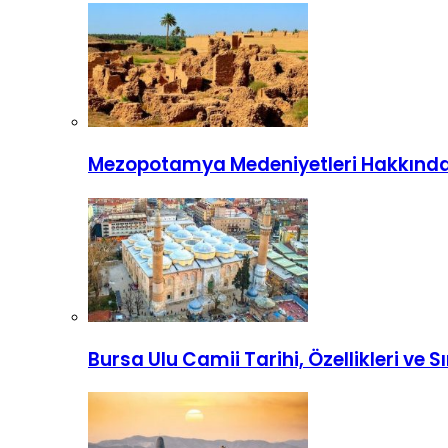
Mezopotamya Medeniyetleri Hakkında 
Bursa Ulu Camii Tarihi, Özellikleri ve Sı