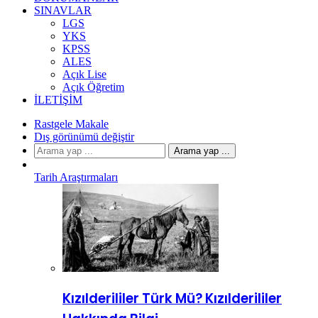
SINAVLAR
LGS
YKS
KPSS
ALES
Açık Lise
Açık Öğretim
İLETIŞIM
Rastgele Makale
Dış görünümü değiştir
Arama yap ...
Tarih Araştırmaları
Kızılderililer Türk Mü? Kızılderililer