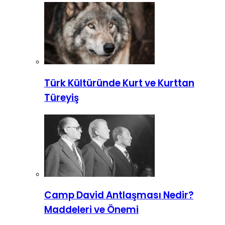
Türk Kültüründe Kurt ve Kurttan
Türeyiş
Camp David Antlaşması Nedir?
Maddeleri ve Önemi