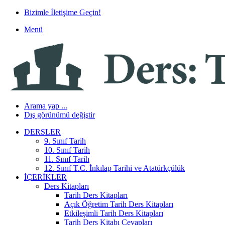
Bizimle İletişime Geçin!
Menü
Arama yap ...
Dış görünümü değiştir
DERSLER
9. Sınıf Tarih
10. Sınıf Tarih
11. Sınıf Tarih
12. Sınıf T.C. İnkılap Tarihi ve Atatürkçülük
İÇERIKLER
Ders Kitapları
Tarih Ders Kitapları
Açık Öğretim Tarih Ders Kitapları
Etkileşimli Tarih Ders Kitapları
Tarih Ders Kitabı Cevapları