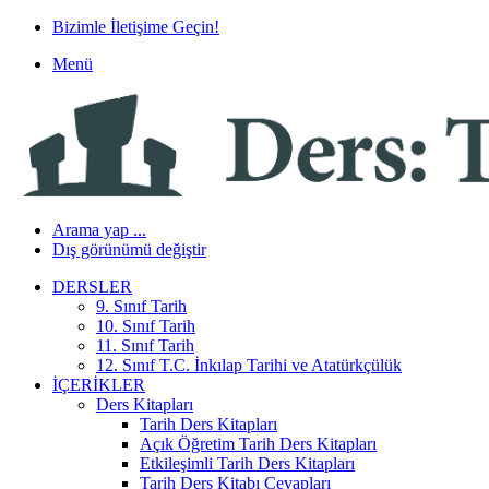
Bizimle İletişime Geçin!
Menü
Arama yap ...
Dış görünümü değiştir
DERSLER
9. Sınıf Tarih
10. Sınıf Tarih
11. Sınıf Tarih
12. Sınıf T.C. İnkılap Tarihi ve Atatürkçülük
İÇERIKLER
Ders Kitapları
Tarih Ders Kitapları
Açık Öğretim Tarih Ders Kitapları
Etkileşimli Tarih Ders Kitapları
Tarih Ders Kitabı Cevapları