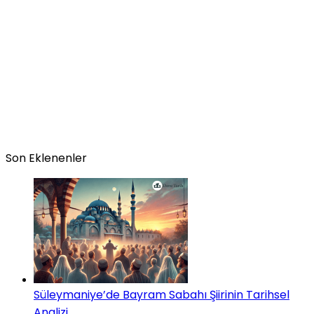
Son Eklenenler
Süleymaniye’de Bayram Sabahı Şiirinin Tarihsel
Analizi