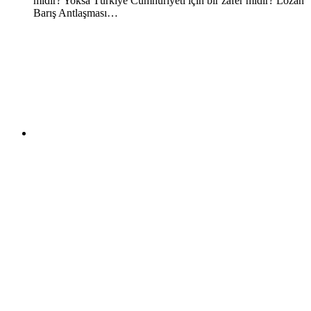
midir? Yoksa Türkiye Cumhuriyeti için bir zafer midir? Lozan
Barış Antlaşması…