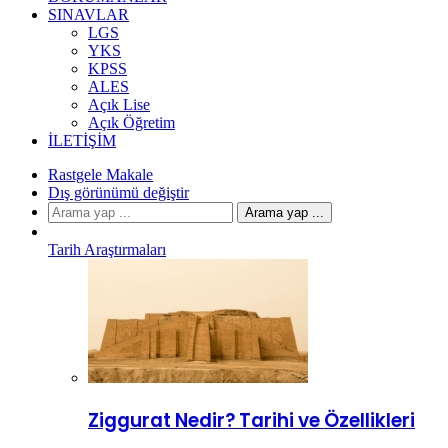
SINAVLAR
LGS
YKS
KPSS
ALES
Açık Lise
Açık Öğretim
İLETIŞIM
Rastgele Makale
Dış görünümü değiştir
Arama yap ...
Tarih Araştırmaları
Ziggurat Nedir? Tarihi ve Özellikleri