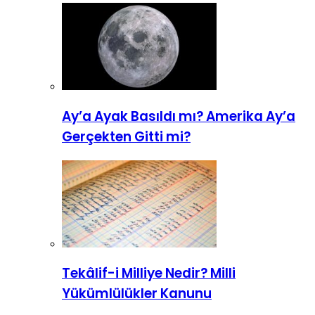
Ay’a Ayak Basıldı mı? Amerika Ay’a
Gerçekten Gitti mi?
Tekâlif-i Milliye Nedir? Milli
Yükümlülükler Kanunu