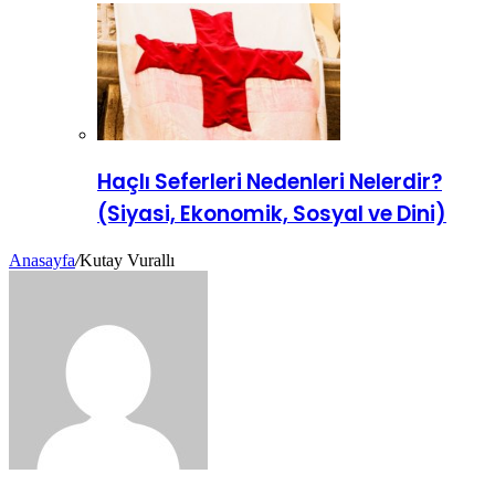
Haçlı Seferleri Nedenleri Nelerdir?
(Siyasi, Ekonomik, Sosyal ve Dini)
Anasayfa
/
Kutay Vurallı