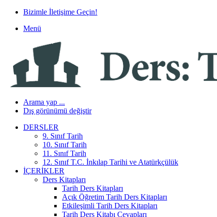
Bizimle İletişime Geçin!
Menü
Arama yap ...
Dış görünümü değiştir
DERSLER
9. Sınıf Tarih
10. Sınıf Tarih
11. Sınıf Tarih
12. Sınıf T.C. İnkılap Tarihi ve Atatürkçülük
İÇERIKLER
Ders Kitapları
Tarih Ders Kitapları
Açık Öğretim Tarih Ders Kitapları
Etkileşimli Tarih Ders Kitapları
Tarih Ders Kitabı Cevapları