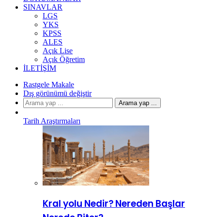
SINAVLAR
LGS
YKS
KPSS
ALES
Açık Lise
Açık Öğretim
İLETIŞIM
Rastgele Makale
Dış görünümü değiştir
Arama yap ...
Tarih Araştırmaları
Kral yolu Nedir? Nereden Başlar